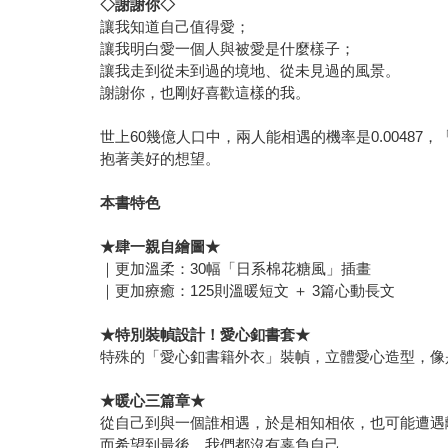
◇
謝謝你◇
讓我知道自己值得愛；
讓我明白愛一個人與被愛是什麼樣子；
讓我走到從未到過的境地、從未見過的風景。
謝謝你，也剛好喜歡這樣的我。
世上60幾億人口中，兩人能相遇的機率是0.004
抱著美好的想望。
本書特色
★
肆一親自繪圖★
｜更加溫柔：30幅「日系棉花糖風」插畫
｜更加療癒：125則溫暖短文 ＋ 3篇心動長文
★
特別裝幀設計！愛心釦書套★
特殊的「愛心釦書籍外衣」裝幀，立體愛心造型，像
★
暖心三篇章★
從自己到與一個誰相遇，於是相知相依，也可能遭遇
而希望到最後，我們都沒有辜負自己。