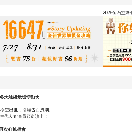
2026金石堂暑假漫博〈你好，我
年冬天延續最暖悸動★
我》橫空出世，引爆告白風潮。
新生代人氣演員領銜演出！
再次心跳相會