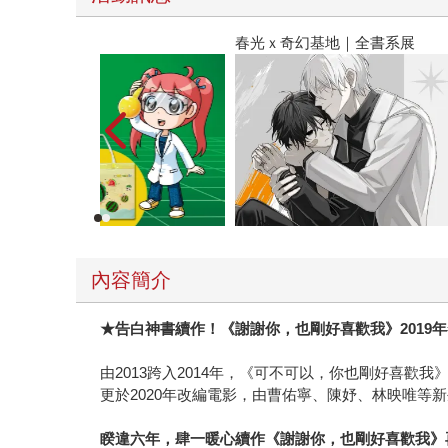
春光ｘ奇幻基地｜全書系展
內容簡介
★
告白神書續作！《謝謝你，也剛好喜歡我》2019
由2013跨入2014年，《可不可以，你也剛好喜歡
更於2020年改編電影，由曹佑寧、陳妤、林映唯等
睽違六年，肆一暖心續作《謝謝你，也剛好喜歡我》