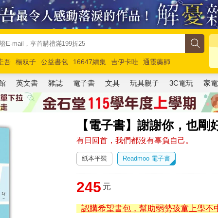
圭吾
楊双子
公益書包
16647續集
吉伊卡哇
通靈藥師
路邊攤新作
馬斯克
玩具總動員5
超慢跑
館
英文書
雜誌
電子書
文具
玩具親子
3C電玩
家
【電子書】謝謝你，也剛
有日回首，我們都沒有辜負自己。
紙本平裝
Readmoo 電子書
245
元
認購希望書包，幫助弱勢孩童上學不