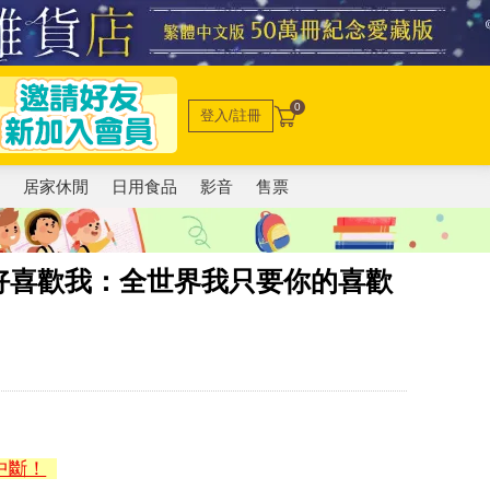
0
登入/註冊
電
居家休閒
日用食品
影音
售票
好喜歡我：全世界我只要你的喜歡
中斷！