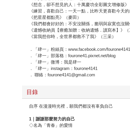
《想念，卻不想見的人：十萬慶功全彩圖文增修版》
《練習，喜歡自己：一天一點，比昨天更喜歡今天的
《把星星都點亮》（麥田）
《我們都會好好的：不安沒關係，脆弱與寂寞也沒關
《遺憾收納員【療癒加贈：收納遺憾．讀寫本】》（
《當我想你時，全世界都救不了我》（三采）
．「肆一」粉絲頁：www.facebook.com/fourone414
．「肆一」部落格：fourone41.pixnet.net/blog
．「肆一」微博：我是肆一
．「肆一」instagram：fourone4141
． 聯絡：fourone4141@gmail.com
目錄
自序 在漫漫時光裡，願我們都沒有辜負自己
1｜謝謝那麼努力的自己
◇名為「青春」的愛情