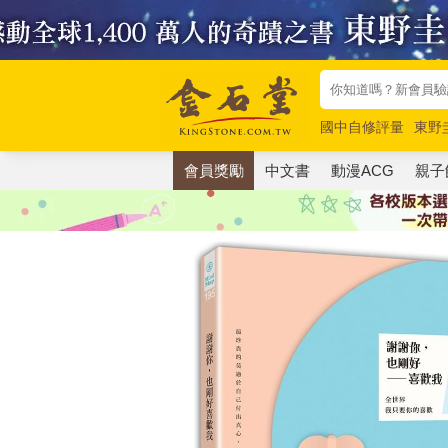
國中自修評量
東野
唯紅花綻放
奧德賽
會員獎勵
中文書
動漫ACG
親子