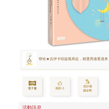
呀哈★吉伊卡哇旋風再起，精選周邊看過來
寫評價
電子書
喜歡+1
賺金幣
活動訊息