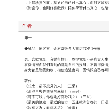
世上最珍貴的事，莫過於自己付出真心，而對方願意
《謝謝你，也剛好喜歡我》陪你學習付出真心，也陪
作者
肆一
◆誠品、博客來、金石堂暨各大書店TOP 1作家
男。喜歡電影、音樂與旅行，覺得電影不是真實人生
在愛情裡面我們看到的都是自己的投射。不覺得愛情
身旁都是戀愛動物，相信透過書寫，愛情跟自己都可以更
著作
《想念，卻不想見的人》（三采）
《那些再與你無關的幸福》（三采）
《可不可以，你也剛好喜歡我？》（三采）
《最美的抵達，最近的遠方：五座歐洲首都的一日漫
《寂寞太近，而你太遠》（麥田）