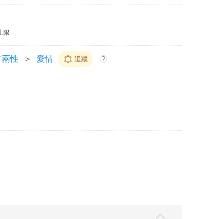
上限
／兩性
＞
愛情
追蹤
?