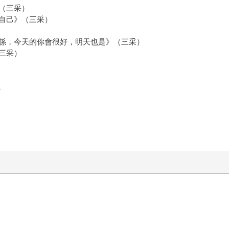
（三采）
自己》（三采）
係，今天的你會很好，明天也是》（三采）
三采）
1