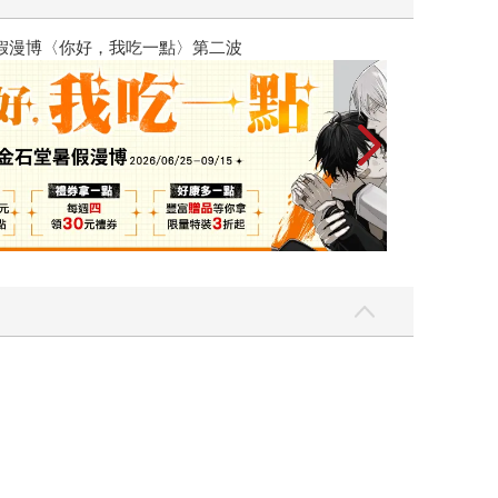
吃一點〉第二波
金石堂2026海