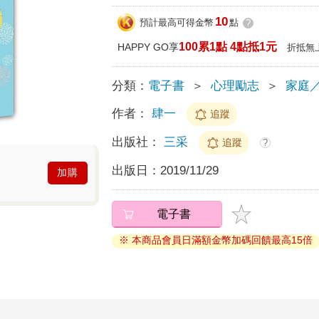
10
預計最高可得金幣
點
?
100累1點 4點抵1元
HAPPY GO享
折抵無
分類：
電子書
＞
心理勵志
＞
家庭
作者：
肆一
追蹤
出版社：
三采
追蹤
?
出版日：
2019/11/29
加購
電子書
※ 本商品會員日滿額金幣加碼回饋最高15倍