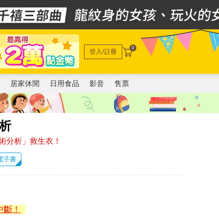
0
登入/註冊
電
居家休閒
日用食品
影音
售票
析
術分析」救生衣！
 電子書
中斷！