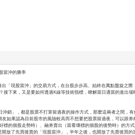
現股當沖的勝率
推出「現股當沖」的交易方式，在台股步步高、始終在萬點盤旋之際
？接下來，又是要如何透過K線等技術指標，瞭解當日適當的進出場
日沖銷」，都是股票不打算留過夜的操作方式，那麼這兩者之間，有
朋友如果認為目前股市的風險較高而不想要把股票留過夜，可以跟券
好標的個股走勢時）、融券賣出（當看壞標的個股的後勢時）的方式
是開放了先買後賣的「現股當沖」，半年之後，也開放了先賣後買的