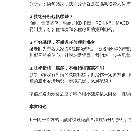
分析」；換句話說，技術分析就是在協助投資人保持
▲
技術分析包括哪些？
K線、量價關係、均線、KD指標、RSI指標、MA
易制度，有各種情境和各種線圖的排列組合。
▲
打好基礎，不錯過任何獲利機會
梁老師先帶著大家從K線開始學習，從各種K線的型
判斷局勢的信心。針對進階學員，我們進一步搭配實
▲
技術指標非萬能，不看指標萬萬不能！
股票市場沒有所謂的萬能指標，但是你一定要對很明
變的股市看清局勢、辨識訊號，乘風破浪！
準備好邁向致富之路了嗎？用小錢累積大財富，擺脫
本書特色
1.一問一答方式，讓你快速認識各項技術分析技巧