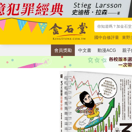
國中自修評量
東野
唯紅花綻放
奧德賽
會員獎勵
中文書
動漫ACG
親子