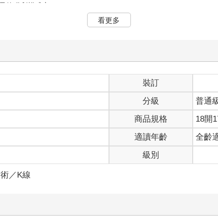
易的獲利模式之一。
是因為主管機關為了讓當時的股市成交量可以放大；另外，由於當時
看更多
揚時，即可適時地反向沖銷，降低投資人將股票留過夜、甚至被迫｢
實現獲利。
是投資人可以用現股從事先買進（賣出）後賣出（買進）的當日沖銷
一檔有價證券；在成交之後，只要就相同數量部分，按照買賣沖銷後
投資朋友如果想規避短線波動過大的風險，而不想要把股票留過夜的話
式作當日沖銷股票，而不把股票留過夜。這種當日沖銷跟一般交易最
裝訂
及賣出的成交總金額。另外，不管投資人是以何種方式買進或賣出股
分級
普通
取方式為上限千分之1.425（如果是非人工交易－就是語音或網路
日沖銷的證交稅是減半收取的（只收千分之1.5）。
商品規格
18開1
適讀年齡
全齡
種風險較小的交易方式？而且也可以適合一般小資男女來操作呢？
級別
也隱含了較高的風險，並不是每個人都適合作現股當沖交易的。當初
同的時空背景之下，曾經有較多的交易限制，現在，只不過是逐步地
術／K線
定的操作難度，並沒有想像中的那麼容易，也不是每個人都符合交易