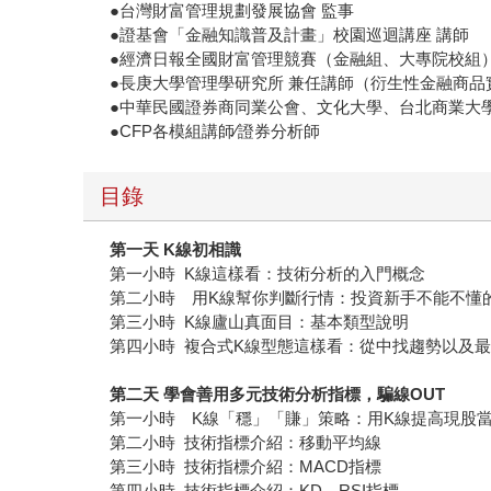
●台灣財富管理規劃發展協會 監事
●證基會「金融知識普及計畫」校園巡迴講座 講師
●經濟日報全國財富管理競賽（金融組、大專院校組
●長庚大學管理學研究所 兼任講師（衍生性金融商品
●中華民國證券商同業公會、文化大學、台北商業大
●CFP各模組講師∕證券分析師
目錄
第一天 K線初相識
第一小時 K線這樣看：技術分析的入門概念
第二小時 用K線幫你判斷行情：投資新手不能不懂
第三小時 K線廬山真面目：基本類型說明
第四小時 複合式K線型態這樣看：從中找趨勢以及
第二天
學會善用多元技術分析指標，騙線OUT
第一小時 K線「穩」「賺」策略：用K線提高現股
第二小時 技術指標介紹：移動平均線
第三小時 技術指標介紹：MACD指標
第四小時 技術指標介紹：KD、RSI指標