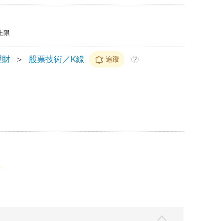
上限
理財
＞
股票技術／K線
追蹤
?