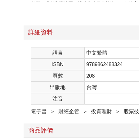
後賣、或者先賣後買，就成為積極的投資人，短線交
也就是說，當初之所以會推出現股當沖的交易模式，
勢，或者投資人在買進之標的股票在盤中突然價格走
短期獲利的停利點時，現股當沖也可以讓投資人提前
因此，我們先來定義一下，所謂的「現股當沖」，就
詳細資料
個交易日，現款買進與現券賣出（不論孰先孰後）同
在2014年，主管機關還沒有推出現股當沖之前，
易資格之後，才能夠以當日融資買進、融券賣出的方
語言
中文繁體
額就好；然而一般股票的買賣交易，卻需要交割買進
ISBN
9789862488324
則需另外繳交證券交易稅（給政府）。手續費目前的收
2017年的4月28日開始，政府為了活絡交易量，當
頁數
208
・現股當沖，短線獲利吸引人，但不是誰都適合交易
出版地
台灣
Q：現股當沖既然可以每天都不留倉的話，是不是一
注音
A：現股當沖雖然號稱可以每天實現獲利，但其實它
種現股當沖的新型態交易方式；而是著眼於以往在不
電子書
＞
財經企管
＞
投資理財
＞
股票技
況現股當沖這種交易模式，也有許多的眉角，以及一
・這些人，才具備現股當沖的資格
商品評價
Q：那麼要符合哪些資格，才能夠承作現股當沖呢？