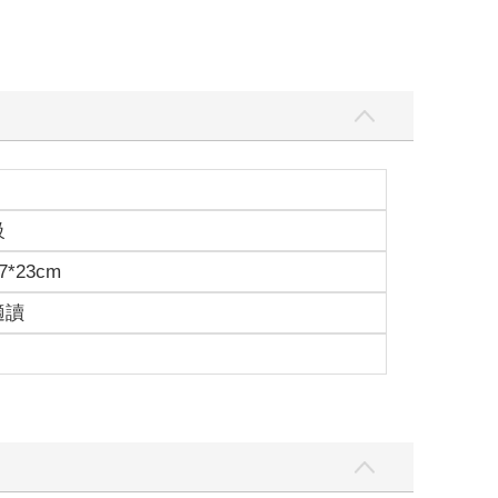
的時空背景是市場行情走勢分歧，一旦投資人誤判情
長期投資｣的風險。另外，如果短線已經達到投資人的
交易。也就是說，投資人可以用同一個帳戶、在同一
之差額辦理款項交割即可。
，就只能夠跟券商申請信用交易資格；一旦符合信用交
大的不同點在於，當日沖銷只需要交割賺或賠的淨金
票，都需要付出手續費（給券商）；在賣出股票時，
級
下單－券商多半會打折）；證券交易稅則為千分之3；
7*23cm
適讀
主管機關並不是要鼓勵投資人作短線交易，而推出這
回應市場的需求，慢慢開放某些交易模式而已。更何
資格的。