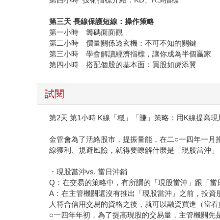
第三天 長線保護短線：操作策略
第一小時 籌碼面面觀
第二小時 價量關係透玄機：不可不知的關鍵
第三小時 學會解讀經濟指標，讓你成為半個贏家
第四小時 搭配個股的基本面：買股如虎添翼
試閱
第2天 第1小時 K線「穩」「賺」策略：用K線提高
金管會為了活絡股市，提振量能，在二○一四年一月
線獲利、規避風險，就得要瞭解什麼是「現股當沖」
・現股當沖vs. 當日沖銷
Q：在交易的策略中，有所謂的「現股當沖」跟「當
A：在主管機關還沒有推出「現股當沖」之前，投資
人符合信用交易的資格之後，就可以融資買進（當看
○一四年年初，為了提高現股的交易量，主管機關先