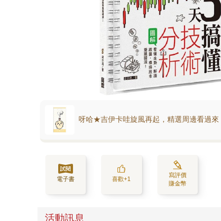
呀哈★吉伊卡哇旋風再起，精選周邊看過來
寫評價
電子書
喜歡+1
賺金幣
活動訊息