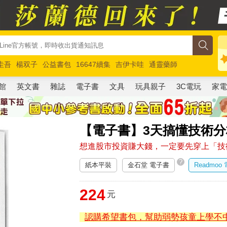
圭吾
楊双子
公益書包
16647續集
吉伊卡哇
通靈藥師
路邊攤新作
馬斯克
玩具總動員5
超慢跑
館
英文書
雜誌
電子書
文具
玩具親子
3C電玩
家
【電子書】3天搞懂技術分
想進股市投資賺大錢，一定要先穿上「技
?
紙本平裝
金石堂 電子書
Readmoo
224
元
認購希望書包，幫助弱勢孩童上學不