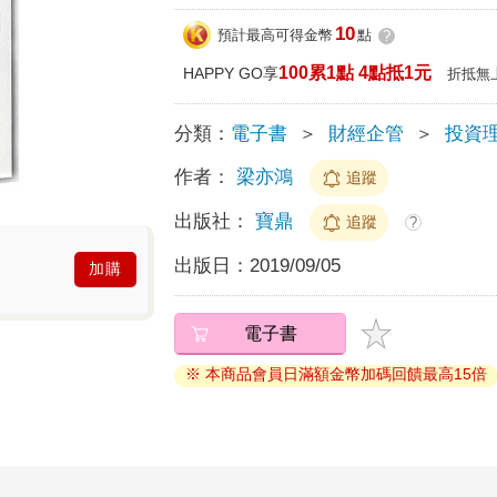
10
預計最高可得金幣
點
?
100累1點 4點抵1元
HAPPY GO享
折抵無
分類：
電子書
＞
財經企管
＞
投資
作者：
梁亦鴻
追蹤
出版社：
寶鼎
追蹤
?
出版日：
2019/09/05
加購
電子書
※ 本商品會員日滿額金幣加碼回饋最高15倍