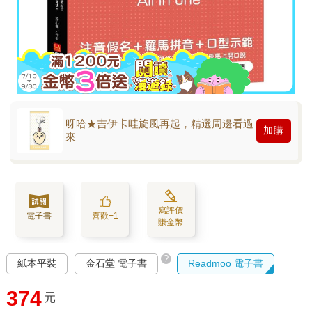
呀哈★吉伊卡哇旋風再起，精選周邊看過
加購
來
寫評價
電子書
喜歡+1
賺金幣
?
紙本平裝
金石堂 電子書
Readmoo 電子書
374
元