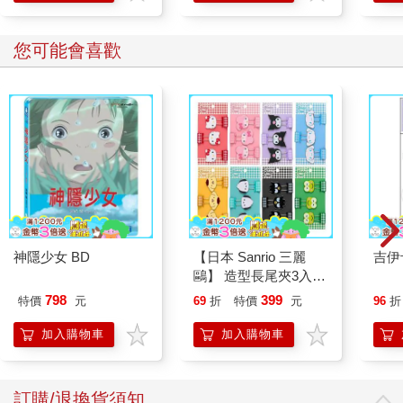
您可能會喜歡
神隱少女 BD
【日本 Sanrio 三麗
吉伊
鷗】 造型長尾夾3入組
(8款可選) 凱蒂貓 Hello
798
399
特價
元
69
折
特價
元
96
折
Kitty 庫洛米 布丁狗 酷
企鵝
加入購物車
加入購物車
訂購/退換貨須知