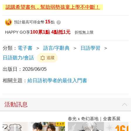
認購希望書包，幫助弱勢孩童上學不中斷！
15
預計最高可得金幣
點
?
100累1點 4點抵1元
HAPPY GO享
折抵無上限
分類：
電子書
＞
語言/字辭典
＞
日語學習
＞
日語聽力/會話
追蹤
出版日：
2026/06/05
相關主題：
給日語初學者的最佳入門書
活動訊息
春光ｘ奇幻基地｜全書系展