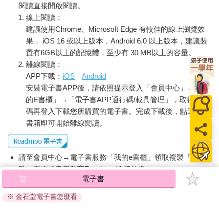
閱讀直接開啟閱讀。
線上閱讀：
建議使用Chrome、Microsoft Edge 有較佳的線上瀏覽效
果， iOS 16 或以上版本，Android 6.0 以上版本，建議裝
置有6GB以上的記憶體，至少有 30 MB以上的容量。
離線閱讀：
APP下載：
iOS
Android
安裝電子書APP後，請依照提示登入「會員中心」→「我
的E書櫃」→「電子書APP通行碼/載具管理」，取得通行
碼再登入下載您所購買的電子書。完成下載後，點選任一
書籍即可開始離線閱讀。
請至會員中心→電子書服務「我的e書櫃」領取複製『兌換
碼』至電子書服務商Readmoo進行兌換。
電子書
退換貨須知：
※ 金石堂電子書怎麼看
因版權保護，您在金石堂所購買的電子書僅能以金石堂專屬
的閱讀軟體開啟閱讀，無法以其他閱讀器或直接下載檔案。