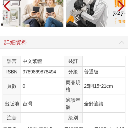
詳細資料
語言
中文繁體
裝訂
ISBN
9789869878494
分級
普通級
商品規
頁數
0
25開15*21cm
格
適讀年
出版地
台灣
全齡適讀
齡
注音
級別