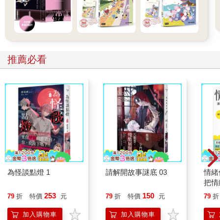
推薦必看
為怪談點燈 1
請解開故事謎底 03
情緒
把情
誰都
253
150
79
折
特價
元
79
折
特價
元
79
折
加入購物車
加入購物車