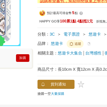
認購希望書包，幫助弱勢孩童上學不
5
預計最高可得金幣
點
?
100累1點 4點抵1元
HAPPY GO享
折抵無
分類：
3C
＞
電子票證
＞
悠遊卡
品牌：
悠遊卡
追蹤
?
相關主題：
悠遊卡大集合
台灣感性
加購
商品尺寸：
長10cm X 寬12cm X 高0.2
貨到通知
搶購一空
大量採購