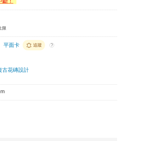
中斷！
上限
＞
平面卡
追蹤
?
復古花磚設計
cm