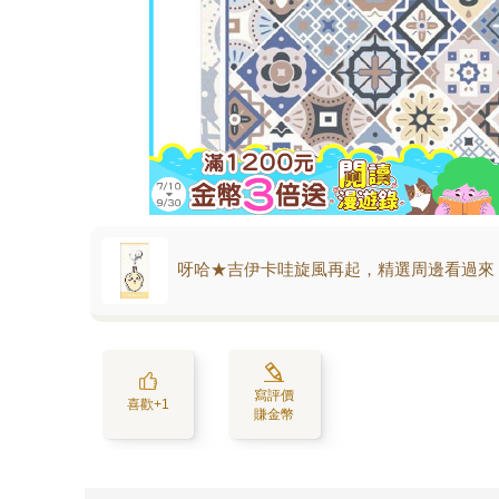
呀哈★吉伊卡哇旋風再起，精選周邊看過來
寫評價
喜歡+1
賺金幣