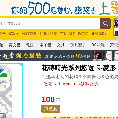
圭吾
楊双子
公益書包
16647續集
吉伊卡哇
高希均
通靈藥師
路邊攤新作
馬斯克
玩具總動員5
超慢跑
館
英文書
雜誌
電子書
文具
玩具親子
3C電玩
家
花磚時光系列悠遊卡-菱形
2.經典迷人的花磚3.不同圖形&色彩
#悠遊卡#Easycard#花磚#菱形
100
元
買整套