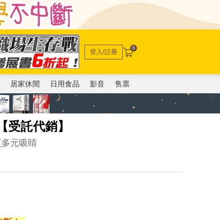
0
登入/註冊
電
居家休閒
日用食品
影音
售票
【受託代銷】
更多元吸睛