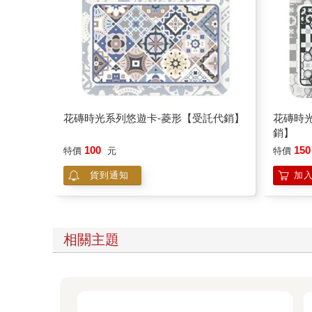
花磚時光系列悠遊卡-菱形【受託代銷】
花磚時
銷】
100
150
特價
元
特價
貨到通知
加
相關主題