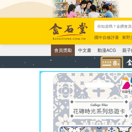
國中自修評量
東野
唯紅花綻放
奧德賽
會員獎勵
中文書
動漫ACG
親子