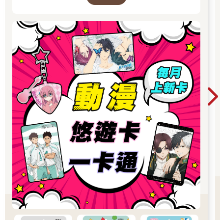
速小子、魔女守護者、迷路小瑪在萬金、小魔女
諾貝塔