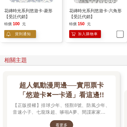
花磚時光系列悠遊卡-菱形
花磚時光系列悠遊卡-六角形
【受託代銷】
【受託代銷】
100
150
特價
元
特價
元
貨到通知
加入購物車
相關主題
超人氣動漫周邊──實用票卡
「悠遊卡✖一卡通」看這邊!!
【正版授權】排球少年、怪獸8號、防風少年、
音速小子、七龍珠超、哆啦A夢、間諜家家酒、
我的英雄學院、我推的孩子、蠟筆小新、孤獨搖
看更多
滾、美少女戰士、Free!男子游泳部、寶可夢、音