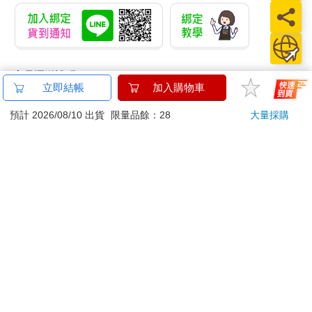
商品運送說明：
立即結帳
加入購物車
本公司所提供的產品配送區域範圍目前僅限台灣本島。注
意！收件地址請勿為郵政信箱。
預計 2026/08/10 出貨
限量品餘：28
大量採購
商品將由廠商透過貨運或是郵局寄送。消費者訂購之商品若
無法送達，經電話或 E-mail無法聯繫逾三天者，本公司將取
消該筆訂單，並且全額退款。
當廠商出貨後，您會收到E-mail出貨通知，您也可透過【
訂
單查詢
】確認出貨情況。
產品顏色可能會因網頁呈現與拍攝關係產生色差，圖片僅供
參考，商品依實際供貨樣式為準。
如果是大型商品（如：傢俱、床墊、家電、運動器材等）及
需安裝商品，請依商品頁面說明為主。訂單完成收款確認
後，出貨廠商將會和您聯繫確認相關配送等細節。
偏遠地區、樓層費及其它加價費用，皆由廠商於約定配送時
一併告知，廠商將保留出貨與否的權利。