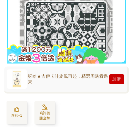
呀哈★吉伊卡哇旋風再起，精選周邊看過
加購
來
寫評價
喜歡+1
賺金幣