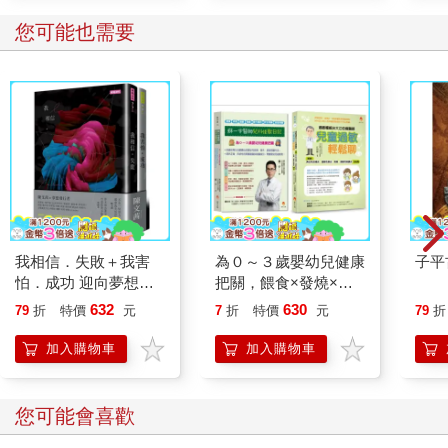
您可能也需要
我相信．失敗＋我害
為０～３歲嬰幼兒健康
子平
怕．成功 迎向夢想套
把關，餵食×發燒×意
書
外預防×用藥×居家照
632
630
79
折
特價
元
7
折
特價
元
79
折
顧×異位性皮膚炎×過
敏性鼻炎×氣喘×過敏
加入購物車
加入購物車
性結膜炎 套書(共2本)
您可能會喜歡