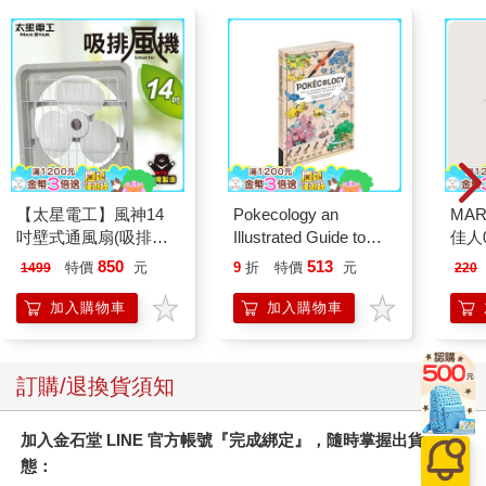
【太星電工】風神14
Pokecology an
MAR
吋壁式通風扇(吸排風
Illustrated Guide to
佳人0
機)
Pokemon Ecology
850
513
特價
元
9
折
特價
元
1499
220
(Pokemon Pikachu
Press)
加入購物車
加入購物車
訂購/退換貨須知
加入金石堂 LINE 官方帳號『完成綁定』，隨時掌握出貨動
態：