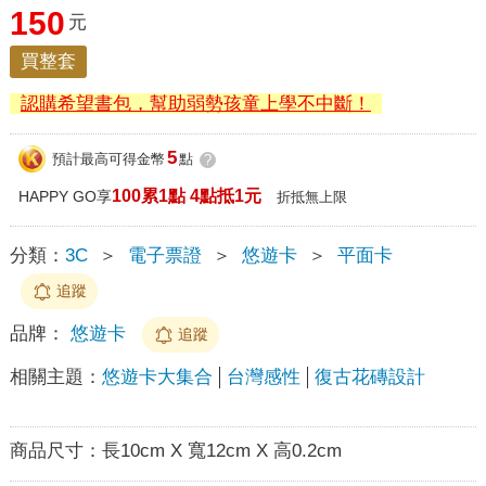
150
元
買整套
認購希望書包，幫助弱勢孩童上學不中斷！
5
預計最高可得金幣
點
?
100累1點 4點抵1元
HAPPY GO享
折抵無上限
分類：
3C
＞
電子票證
＞
悠遊卡
＞
平面卡
追蹤
品牌：
悠遊卡
追蹤
相關主題：
悠遊卡大集合
台灣感性
復古花磚設計
商品尺寸：
長10cm X 寬12cm X 高0.2cm