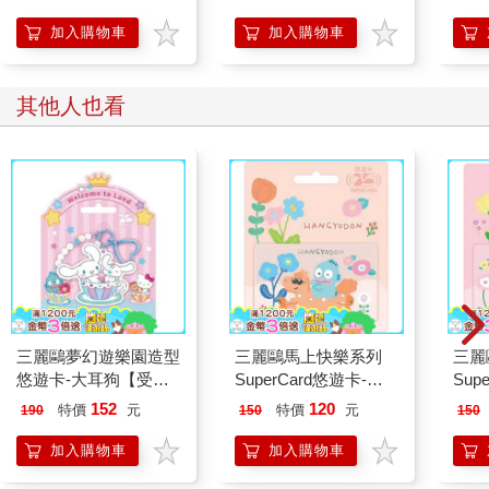
開關，懶人也能變身
「行動派」的37個科
加入購物車
加入購物車
學方法
其他人也看
三麗鷗夢幻遊樂園造型
三麗鷗馬上快樂系列
三麗
悠遊卡-大耳狗【受託
SuperCard悠遊卡-人
Sup
代銷】
魚漢頓 【受託代銷】
耳狗
152
120
特價
元
特價
元
190
150
150
加入購物車
加入購物車