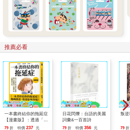
推薦必看
一本書終結你的拖延症
日花閃爍：台語的美麗
叛逆
【漫畫版】：透過「小
詞彙&一百首詩
行動」打開大腦的行動
237
356
79
折
特價
元
79
折
特價
元
79
折