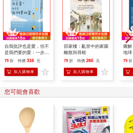
自我批評也是愛，但不
邵家樓：亂世中的家園
圖解
是我們要的愛：一步一
離散與尋根
地球
步克服自我懷疑，接納
技產
316
260
79
折
特價
元
79
折
特價
元
79
折
你就是你的美好和信心
一切
加入購物車
加入購物車
您可能會喜歡