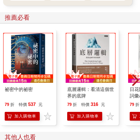
推薦必看
祕密中的祕密
底層邏輯：看清這個世
日花
界的底牌
詞彙
537
316
79
折
特價
元
79
折
特價
元
79
折
加入購物車
加入購物車
其他人也看