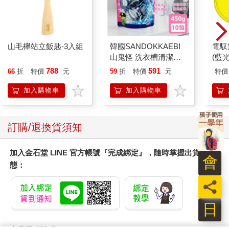
山毛櫸站立飯匙-3入組
韓國SANDOKKAEBI
電馭
山鬼怪 洗衣槽清潔劑
(藍
450公克-10包組
788
591
66
折
特價
元
59
折
特價
元
特價
加入購物車
加入購物車
訂購/退換貨須知
加入金石堂 LINE 官方帳號『完成綁定』，隨時掌握出貨動
會
態：
員
日