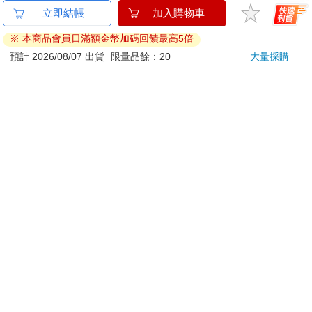
商品運送說明：
立即結帳
加入購物車
本公司所提供的產品配送區域範圍目前僅限台灣本島。注
意！收件地址請勿為郵政信箱。
※ 本商品會員日滿額金幣加碼回饋最高5倍
商品將由廠商透過貨運或是郵局寄送。消費者訂購之商品若
預計 2026/08/07 出貨
限量品餘：20
大量採購
無法送達，經電話或 E-mail無法聯繫逾三天者，本公司將取
消該筆訂單，並且全額退款。
當廠商出貨後，您會收到E-mail出貨通知，您也可透過【
訂
單查詢
】確認出貨情況。
產品顏色可能會因網頁呈現與拍攝關係產生色差，圖片僅供
參考，商品依實際供貨樣式為準。
如果是大型商品（如：傢俱、床墊、家電、運動器材等）及
需安裝商品，請依商品頁面說明為主。訂單完成收款確認
後，出貨廠商將會和您聯繫確認相關配送等細節。
偏遠地區、樓層費及其它加價費用，皆由廠商於約定配送時
一併告知，廠商將保留出貨與否的權利。
提醒您！！
金石堂及銀行均不會請您操作ATM! 如接獲電話要求您前往
ATM提款機，請不要聽從指示，以免受騙上當！