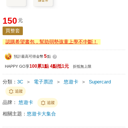
賺金幣
150
元
買整套
認購希望書包，幫助弱勢孩童上學不中斷！
5
預計最高可得金幣
點
?
100累1點 4點抵1元
HAPPY GO享
折抵無上限
分類：
3C
＞
電子票證
＞
悠遊卡
＞
Supercard
追蹤
品牌：
悠遊卡
追蹤
相關主題：
悠遊卡大集合