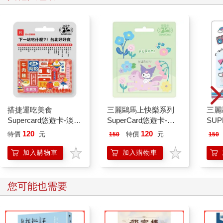
搭捷運吃美食
三麗鷗馬上快樂系列
三麗
Supercard悠遊卡-淡水
SuperCard悠遊卡-酷
SU
信義線【受託代銷】
洛米 【受託代銷】
大耳
120
120
特價
元
特價
元
150
150
代銷
加入購物車
加入購物車
您可能也需要