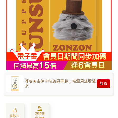
呀哈★吉伊卡哇旋風再起，精選周邊看過
加購
來
寫評價
喜歡+1