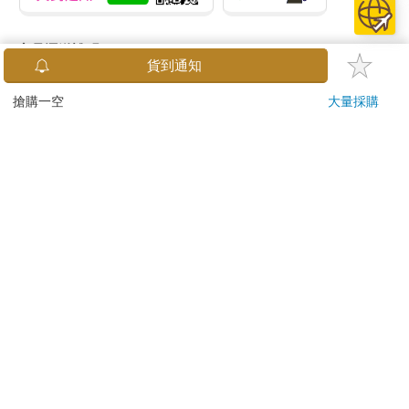
商品運送說明：
貨到通知
本公司所提供的產品配送區域範圍目前僅限台灣本島。注
意！收件地址請勿為郵政信箱。
搶購一空
大量採購
商品將由廠商透過貨運或是郵局寄送。消費者訂購之商品若
無法送達，經電話或 E-mail無法聯繫逾三天者，本公司將取
消該筆訂單，並且全額退款。
當廠商出貨後，您會收到E-mail出貨通知，您也可透過【
訂
單查詢
】確認出貨情況。
產品顏色可能會因網頁呈現與拍攝關係產生色差，圖片僅供
參考，商品依實際供貨樣式為準。
如果是大型商品（如：傢俱、床墊、家電、運動器材等）及
需安裝商品，請依商品頁面說明為主。訂單完成收款確認
後，出貨廠商將會和您聯繫確認相關配送等細節。
偏遠地區、樓層費及其它加價費用，皆由廠商於約定配送時
一併告知，廠商將保留出貨與否的權利。
提醒您！！