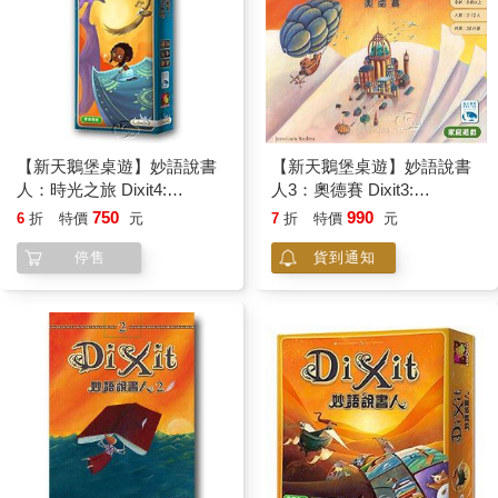
【新天鵝堡桌遊】妙語說書
【新天鵝堡桌遊】妙語說書
人：時光之旅 Dixit4:
人3：奧德賽 Dixit3:
Journey
Odyssey
750
990
6
折
特價
元
7
折
特價
元
停售
貨到通知