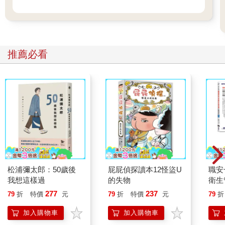
推薦必看
松浦彌太郎：50歲後
屁屁偵探讀本12怪盜U
職安
我想這樣過
的失物
衛生
攻略｜
277
237
79
折
特價
元
79
折
特價
元
79
折
加入購物車
加入購物車