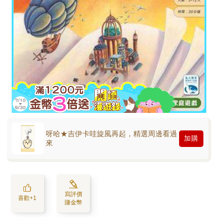
呀哈★吉伊卡哇旋風再起，精選周邊看過
加購
來
寫評價
喜歡+1
賺金幣