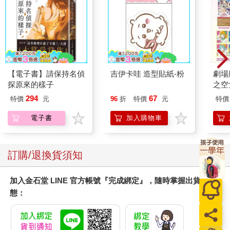
【電子書】請保持名偵
吉伊卡哇 造型貼紙-粉
劇場版
探原來的樣子
之空
樂部 
294
67
特價
元
96
折
特價
元
特價
Par
電子書
加入購物車
訂購/退換貨須知
加入金石堂 LINE 官方帳號『完成綁定』，隨時掌握出貨動
態：