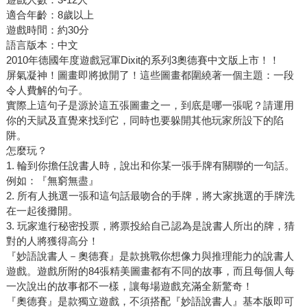
適合年齡：8歲以上
遊戲時間：約30分
語言版本：中文
2010年德國年度遊戲冠軍Dixit的系列3奧德賽中文版上市！！
屏氣凝神！圖畫即將掀開了！這些圖畫都圍繞著一個主題：一段
令人費解的句子。
實際上這句子是源於這五張圖畫之一，到底是哪一張呢？請運用
你的天賦及直覺來找到它，同時也要躲開其他玩家所設下的陷
阱。
怎麼玩？
1. 輪到你擔任說書人時，說出和你某一張手牌有關聯的一句話。
例如：『無窮無盡』
2. 所有人挑選一張和這句話最吻合的手牌，將大家挑選的手牌洗
在一起後攤開。
3. 玩家進行秘密投票，將票投給自己認為是說書人所出的牌，猜
對的人將獲得高分！
『妙語說書人－奧德賽』是款挑戰你想像力與推理能力的說書人
遊戲。遊戲所附的84張精美圖畫都有不同的故事，而且每個人每
一次說出的故事都不一樣，讓每場遊戲充滿全新驚奇！
『奧德賽』是款獨立遊戲，不須搭配『妙語說書人』基本版即可