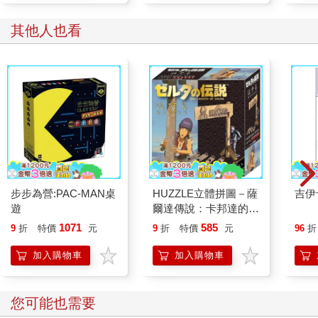
其他人也看
步步為營:PAC-MAN桌
HUZZLE立體拼圖－薩
吉伊
遊
爾達傳說：卡邦達的告
示牌_Addison Sign
1071
585
9
折
特價
元
9
折
特價
元
96
折
加入購物車
加入購物車
您可能也需要