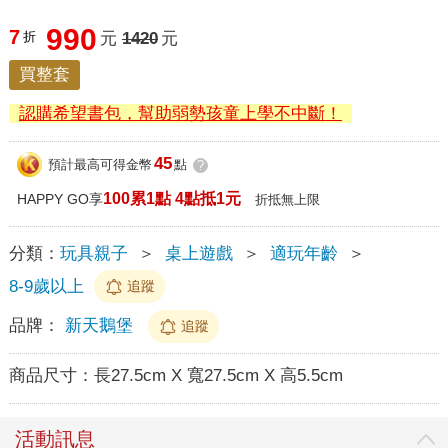
990
7
折
元
1420
元
買整套
認購希望書包，幫助弱勢孩童上學不中斷！
45
預計最高可得金幣
點
?
100累1點 4點抵1元
HAPPY GO享
折抵無上限
分類：
玩具親子
＞
桌上遊戲
＞
適玩年齡
＞
8-9歲以上
追蹤
品牌：
新天鵝堡
追蹤
商品尺寸：
長27.5cm X 寬27.5cm X 高5.5cm
活動訊息