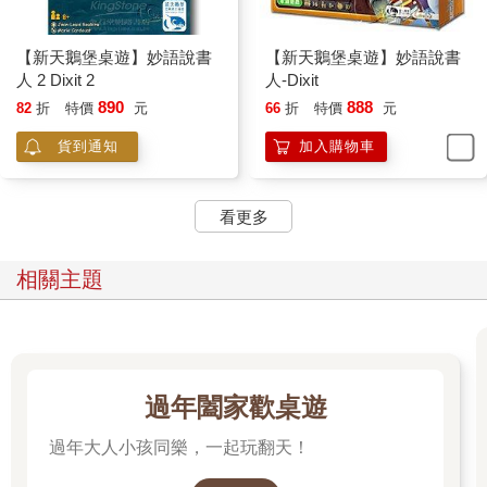
【新天鵝堡桌遊】妙語說書
【新天鵝堡桌遊】妙語說書
人 2 Dixit 2
人-Dixit
890
888
82
折
特價
元
66
折
特價
元
貨到通知
加入購物車
看更多
相關主題
過年闔家歡桌遊
過年大人小孩同樂，一起玩翻天！