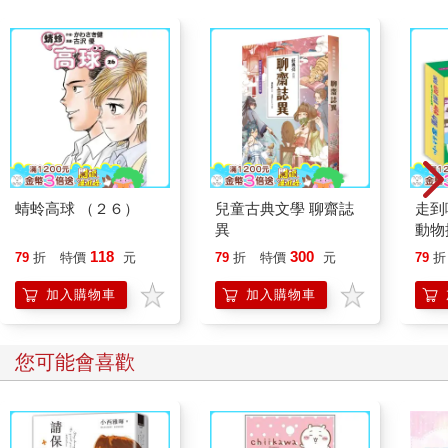
蜻蛉高球 （２６）
兒童古典文學 聊齋誌
走到
異
動物
118
300
79
折
特價
元
79
折
特價
元
79
折
加入購物車
加入購物車
您可能會喜歡