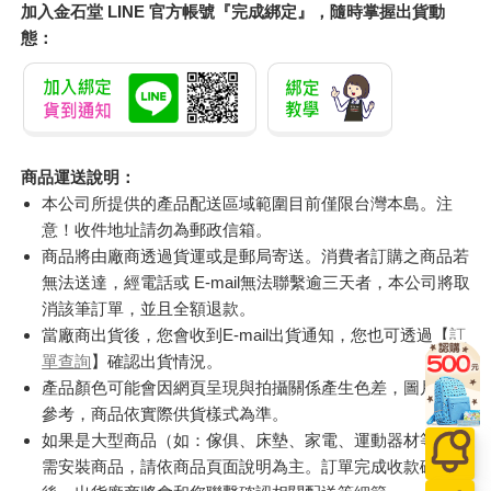
加入金石堂 LINE 官方帳號『完成綁定』，隨時掌握出貨動
態：
商品運送說明：
本公司所提供的產品配送區域範圍目前僅限台灣本島。注
意！收件地址請勿為郵政信箱。
商品將由廠商透過貨運或是郵局寄送。消費者訂購之商品若
無法送達，經電話或 E-mail無法聯繫逾三天者，本公司將取
消該筆訂單，並且全額退款。
當廠商出貨後，您會收到E-mail出貨通知，您也可透過【
訂
單查詢
】確認出貨情況。
產品顏色可能會因網頁呈現與拍攝關係產生色差，圖片僅供
參考，商品依實際供貨樣式為準。
如果是大型商品（如：傢俱、床墊、家電、運動器材等）及
需安裝商品，請依商品頁面說明為主。訂單完成收款確認