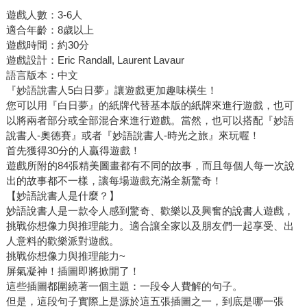
遊戲人數：3-6人
適合年齡：8歲以上
遊戲時間：約30分
遊戲設計：Eric Randall, Laurent Lavaur
語言版本：中文
『妙語說書人5白日夢』讓遊戲更加趣味橫生！
您可以用『白日夢』的紙牌代替基本版的紙牌來進行遊戲，也可
以將兩者部分或全部混合來進行遊戲。當然，也可以搭配『妙語
說書人-奧德賽』或者『妙語說書人-時光之旅』來玩喔！
首先獲得30分的人贏得遊戲！
遊戲所附的84張精美圖畫都有不同的故事，而且每個人每一次說
出的故事都不一樣，讓每場遊戲充滿全新驚奇！
【妙語說書人是什麼？】
妙語說書人是一款令人感到驚奇、歡樂以及興奮的說書人遊戲，
挑戰你想像力與推理能力。適合讓全家以及朋友們一起享受、出
人意料的歡樂派對遊戲。
挑戰你想像力與推理能力~
屏氣凝神！插圖即將掀開了！
這些插圖都圍繞著一個主題：一段令人費解的句子。
但是，這段句子實際上是源於這五張插圖之一，到底是哪一張