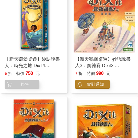
【新天鵝堡桌遊】妙語說書
【新天鵝堡桌遊】妙語說書
人：時光之旅 Dixit4:
人3：奧德賽 Dixit3:
Journey
Odyssey
750
990
6
折
特價
元
7
折
特價
元
停售
貨到通知