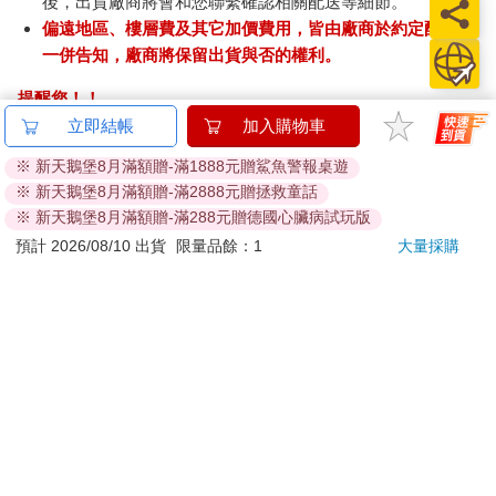
後，出貨廠商將會和您聯繫確認相關配送等細節。
偏遠地區、樓層費及其它加價費用，皆由廠商於約定配送時
一併告知，廠商將保留出貨與否的權利。
提醒您！！
金石堂及銀行均不會請您操作ATM! 如接獲電話要求您前往
立即結帳
加入購物車
ATM提款機，請不要聽從指示，以免受騙上當！
※ 新天鵝堡8月滿額贈-滿1888元贈鯊魚警報桌遊
※ 新天鵝堡8月滿額贈-滿2888元贈拯救童話
退換貨須知：
※ 新天鵝堡8月滿額贈-滿288元贈德國心臟病試玩版
**提醒您，鑑賞期不等於試用期，退回商品須為全新狀態**
預計 2026/08/10 出貨
限量品餘：1
大量採購
依據「消費者保護法」第19條及行政院消費者保護處公告之
「通訊交易解除權合理例外情事適用準則」，以下商品購買
後，除商品本身有瑕疵外，將不提供7天的猶豫期：
易於腐敗、保存期限較短或解約時即將逾期。（如：生
鮮食品）
依消費者要求所為之客製化給付。（客製化商品）
報紙、期刊或雜誌。（含MOOK、外文雜誌）
經消費者拆封之影音商品或電腦軟體。
非以有形媒介提供之數位內容或一經提供即為完成之線
上服務，經消費者事先同意始提供。（如：電子書、電