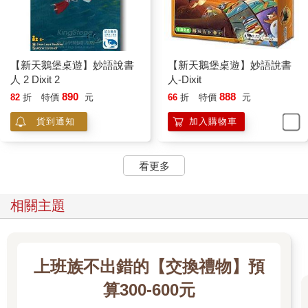
【新天鵝堡桌遊】妙語說書
【新天鵝堡桌遊】妙語說書
人 2 Dixit 2
人-Dixit
890
888
82
折
特價
元
66
折
特價
元
貨到通知
加入購物車
看更多
相關主題
上班族不出錯的【交換禮物】預
算300-600元