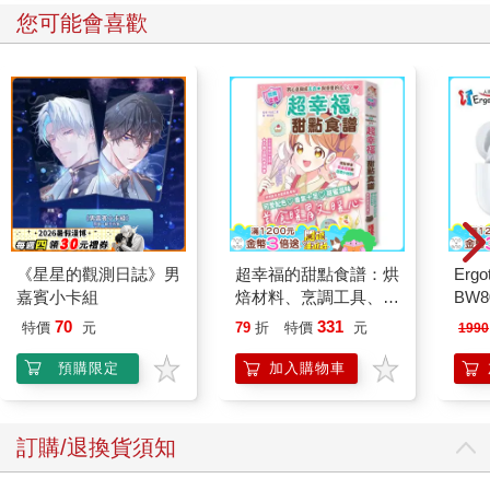
您可能會喜歡
《星星的觀測日誌》男
超幸福的甜點食譜：烘
Erg
嘉賓小卡組
焙材料、烹調工具、可
BW
愛配色【閃亮女孩6】
AN
70
331
特價
元
79
折
特價
元
1990
預購限定
加入購物車
訂購/退換貨須知