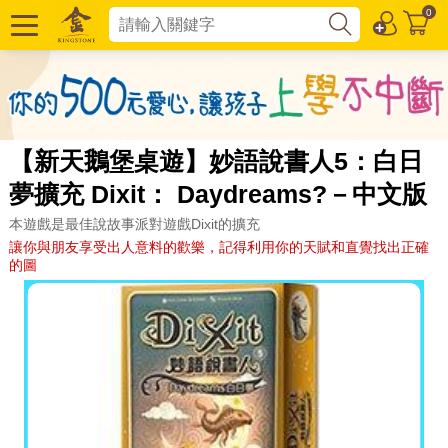
0
【新天鵝堡桌遊】妙語說書人5：白日
夢擴充 Dixit： Daydreams?－中文版
本遊戲是最佳說故事派對遊戲Dixit的擴充
讓你與朋友享受出人意料的歡樂，記得利用你的天賦和直覺找出正確
的圖