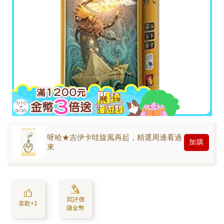
呀哈★吉伊卡哇旋風再起，精選周邊看過
加購
來
寫評價
喜歡+1
賺金幣