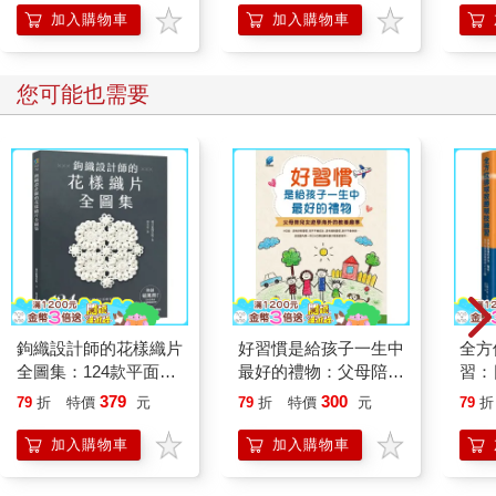
加入購物車
加入購物車
您可能也需要
鉤織設計師的花樣織片
好習慣是給孩子一生中
全方
全圖集：124款平面與
最好的禮物：父母陪兒
習：
立體的日系唯美造型，
女遊學海外的教養趣事
法、
379
300
79
折
特價
元
79
折
特價
元
79
折
從單片飾品到拼接包
訓練
包、毯子，自由應用！
加入購物車
加入購物車