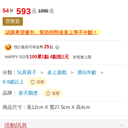
593
54
折
元
1090
元
買整套
認購希望書包，幫助弱勢孩童上學不中斷！
25
預計最高可得金幣
點
?
100累1點 4點抵1元
HAPPY GO享
折抵無上限
分類：
玩具親子
＞
桌上遊戲
＞
適玩年齡
＞
8-9歲以上
追蹤
品牌：
新天鵝堡
追蹤
商品尺寸：
長12cm X 寬27.5cm X 高4cm
活動訊息