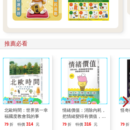
推薦必看
北歐時間：世界第一幸
情緒價值：消除內耗，
怪奇
福國度教會我的事
把情緒變得有價值，跟
誰都能自在相處
314
316
79
折
特價
元
79
折
特價
元
79
折