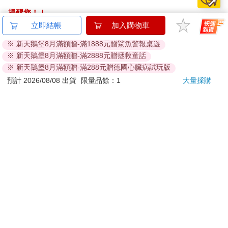
提醒您！！
金石堂及銀行均不會請您操作ATM! 如接獲電話要求您前往
立即結帳
加入購物車
ATM提款機，請不要聽從指示，以免受騙上當！
※ 新天鵝堡8月滿額贈-滿1888元贈鯊魚警報桌遊
※ 新天鵝堡8月滿額贈-滿2888元贈拯救童話
退換貨須知：
※ 新天鵝堡8月滿額贈-滿288元贈德國心臟病試玩版
**提醒您，鑑賞期不等於試用期，退回商品須為全新狀態**
預計 2026/08/08 出貨
限量品餘：1
大量採購
依據「消費者保護法」第19條及行政院消費者保護處公告之
「通訊交易解除權合理例外情事適用準則」，以下商品購買
後，除商品本身有瑕疵外，將不提供7天的猶豫期：
易於腐敗、保存期限較短或解約時即將逾期。（如：生
鮮食品）
依消費者要求所為之客製化給付。（客製化商品）
報紙、期刊或雜誌。（含MOOK、外文雜誌）
經消費者拆封之影音商品或電腦軟體。
非以有形媒介提供之數位內容或一經提供即為完成之線
上服務，經消費者事先同意始提供。（如：電子書、電
子雜誌、下載版軟體、虛擬商品…等）
已拆封之個人衛生用品。（如：內衣褲、刮鬍刀、除毛
刀…等）