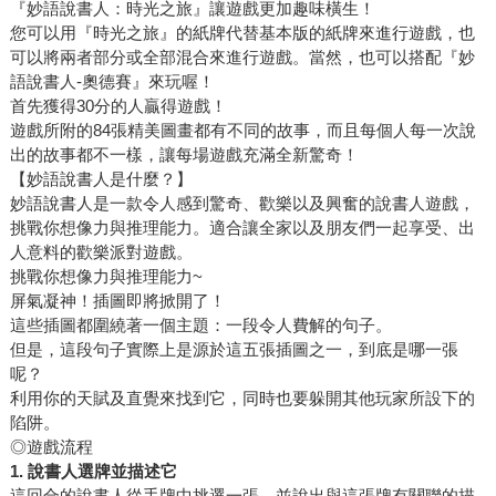
『妙語說書人：時光之旅』讓遊戲更加趣味橫生！
您可以用『時光之旅』的紙牌代替基本版的紙牌來進行遊戲，也
可以將兩者部分或全部混合來進行遊戲。當然，也可以搭配『妙
語說書人-奧德賽』來玩喔！
首先獲得30分的人贏得遊戲！
遊戲所附的84張精美圖畫都有不同的故事，而且每個人每一次說
出的故事都不一樣，讓每場遊戲充滿全新驚奇！
【妙語說書人是什麼？】
妙語說書人是一款令人感到驚奇、歡樂以及興奮的說書人遊戲，
挑戰你想像力與推理能力。適合讓全家以及朋友們一起享受、出
人意料的歡樂派對遊戲。
挑戰你想像力與推理能力~
屏氣凝神！插圖即將掀開了！
這些插圖都圍繞著一個主題：一段令人費解的句子。
但是，這段句子實際上是源於這五張插圖之一，到底是哪一張
呢？
利用你的天賦及直覺來找到它，同時也要躲開其他玩家所設下的
陷阱。
◎遊戲流程
1. 說書人選牌並描述它
這回合的說書人從手牌中挑選一張，並說出與這張牌有關聯的描