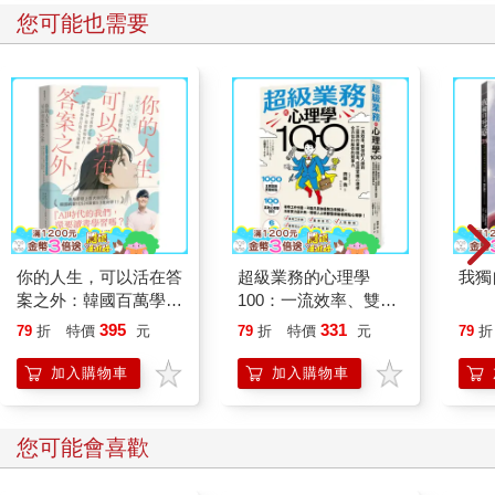
您可能也需要
你的人生，可以活在答
超級業務的心理學
我獨
案之外：韓國百萬學子
100：一流效率、雙倍
信賴的「讀書之神」寫
好人緣到三級跳的業績
395
331
79
折
特價
元
79
折
特價
元
79
折
給迷惘世代──如何用
獎金，低調掌握心理學
學習打造人生選擇權
全方位升級你的競爭力
加入購物車
加入購物車
您可能會喜歡