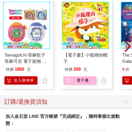
Tamagotchi 塔麻歌子
【電子書】小狐狸的帽
The 
塔麻可吉 電子寵物 樂
子
Gala
園系列（熱帶橙果／極
Peac
1850
259
特價
元
特價
元
9
折
地冰雪）
Surpri
Mari
加入購物車
電子書
Stor
訂購/退換貨須知
加入金石堂 LINE 官方帳號『完成綁定』，隨時掌握出貨動
態：