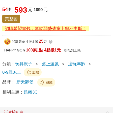
593
54
折
元
1090
元
買整套
認購希望書包，幫助弱勢孩童上學不中斷！
25
預計最高可得金幣
點
?
100累1點 4點抵1元
HAPPY GO享
折抵無上限
分類：
玩具親子
＞
桌上遊戲
＞
適玩年齡
＞
8-9歲以上
追蹤
品牌：
新天鵝堡
追蹤
相關主題：
遠離3C
活動訊息