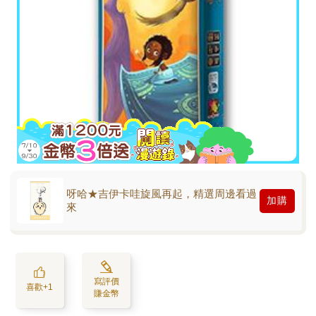
呀哈★吉伊卡哇旋風再起，精選周邊看過
加購
來
寫評價
喜歡+1
賺金幣