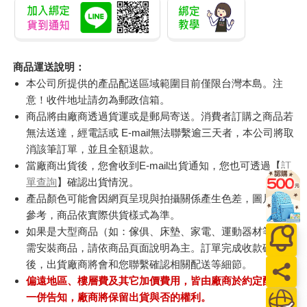
商品運送說明：
本公司所提供的產品配送區域範圍目前僅限台灣本島。注
意！收件地址請勿為郵政信箱。
商品將由廠商透過貨運或是郵局寄送。消費者訂購之商品若
無法送達，經電話或 E-mail無法聯繫逾三天者，本公司將取
消該筆訂單，並且全額退款。
當廠商出貨後，您會收到E-mail出貨通知，您也可透過【
訂
單查詢
】確認出貨情況。
產品顏色可能會因網頁呈現與拍攝關係產生色差，圖片僅供
參考，商品依實際供貨樣式為準。
如果是大型商品（如：傢俱、床墊、家電、運動器材等）及
需安裝商品，請依商品頁面說明為主。訂單完成收款確認
後，出貨廠商將會和您聯繫確認相關配送等細節。
偏遠地區、樓層費及其它加價費用，皆由廠商於約定配送時
一併告知，廠商將保留出貨與否的權利。