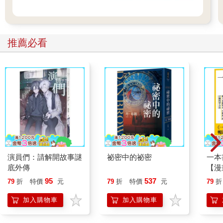
推薦必看
演員們：請解開故事謎
祕密中的祕密
一本
底外傳
【漫
行動
95
537
79
折
特價
元
79
折
特價
元
79
折
開關
「行
加入購物車
加入購物車
學方