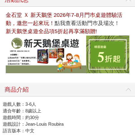
金石堂 Ｘ 新天鵝堡 2026年7-8月門巿桌遊體驗活
動，邀您一起來玩！
點我查看活動門巿及場次！
新天鵝堡桌遊全品項5折起再享滿額贈!
商品介紹
遊戲人數：3-6人
適合年齡：8歲以上
遊戲時間：約30分
遊戲設計：Jean-Louis Roubira
語言版本：中文