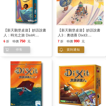
【新天鵝堡桌遊】妙語說書
【新天鵝堡桌遊】妙語說書
人：時光之旅 Dixit4:
人3：奧德賽 Dixit3:
Journey
Odyssey
750
990
6
折
特價
元
7
折
特價
元
停售
貨到通知