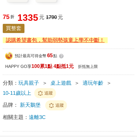
1335
75
折
元
1790
元
買整套
認購希望書包，幫助弱勢孩童上學不中斷！
65
預計最高可得金幣
點
?
100累1點 4點抵1元
HAPPY GO享
折抵無上限
分類：
玩具親子
＞
桌上遊戲
＞
適玩年齡
＞
10-11歲以上
追蹤
品牌：
新天鵝堡
追蹤
相關主題：
遠離3C