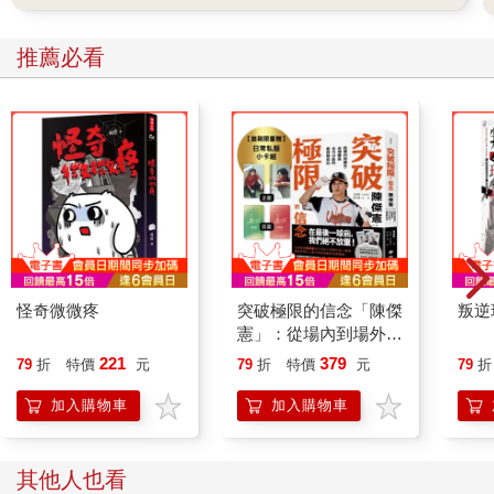
推薦必看
怪奇微微疼
突破極限的信念「陳傑
叛逆
憲」：從場內到場外，
台灣隊長全力以赴的堅
221
379
79
折
特價
元
79
折
特價
元
79
折
持與自白 （限量典藏
「日常私服小卡組」）
加入購物車
加入購物車
其他人也看