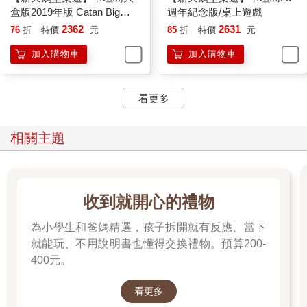
盒版2019年版 Catan Big
週年紀念版/桌上遊戲
Box 2019
2362
2631
76
折
特價
元
85
折
特價
元
加入購物車
加入購物車
看更多
相關主題
收到就開心的禮物
為小學生和爸媽精選，孩子拆開就有反應、當下
就能玩、不用說明書也懂得交換禮物。預算200-
400元。
看更多