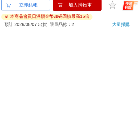
立即結帳
加入購物車
本公司所提供的產品配送區域範圍目前僅限台灣本島。注
意！收件地址請勿為郵政信箱。
※ 本商品會員日滿額金幣加碼回饋最高15倍
商品將由廠商透過貨運或是郵局寄送。消費者訂購之商品若
預計 2026/08/07 出貨
限量品餘：2
大量採購
無法送達，經電話或 E-mail無法聯繫逾三天者，本公司將取
消該筆訂單，並且全額退款。
當廠商出貨後，您會收到E-mail出貨通知，您也可透過【
訂
單查詢
】確認出貨情況。
產品顏色可能會因網頁呈現與拍攝關係產生色差，圖片僅供
參考，商品依實際供貨樣式為準。
如果是大型商品（如：傢俱、床墊、家電、運動器材等）及
需安裝商品，請依商品頁面說明為主。訂單完成收款確認
後，出貨廠商將會和您聯繫確認相關配送等細節。
偏遠地區、樓層費及其它加價費用，皆由廠商於約定配送時
一併告知，廠商將保留出貨與否的權利。
提醒您！！
金石堂及銀行均不會請您操作ATM! 如接獲電話要求您前往
ATM提款機，請不要聽從指示，以免受騙上當！