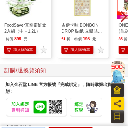
FoodSaver真空密鮮盒
吉伊卡哇 BONBON
ONE
2入組（中－1.2L）
DROP 貼紙 立體貼紙
(首刷
水晶貼紙 手帳貼 裝飾
899
195
特價
元
51
折
特價
元
85
折
貼紙 手機貼紙 小八貓
兔兔 Chiikawa
加入購物車
加入購物車
訂購/退換貨須知
加入金石堂 LINE 官方帳號『完成綁定』，隨時掌握出貨動
會
態：
員
日
商品運送說明：