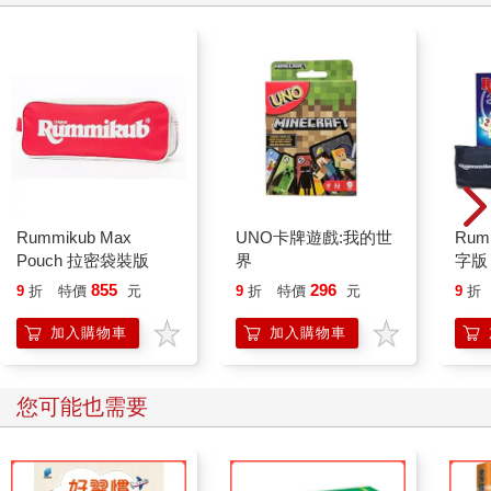
Rummikub Max
UNO卡牌遊戲:我的世
Rum
Pouch 拉密袋裝版
界
字版
855
296
9
折
特價
元
9
折
特價
元
9
折
加入購物車
加入購物車
您可能也需要