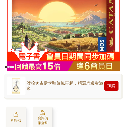
呀哈★吉伊卡哇旋風再起，精選周邊看過
加購
來
寫評價
喜歡+1
賺金幣