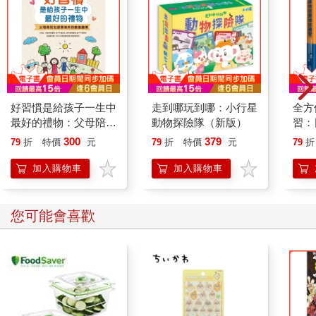
好習慣是給孩子一生中
走到哪玩到哪：小行星
全方
最好的禮物：父母陪兒
動物探險隊（新版）
習：
女遊學海外的教養趣事
法、
300
379
79
折
特價
元
79
折
特價
元
79
折
訓練
加入購物車
加入購物車
您可能會喜歡