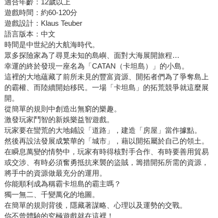
適合年齡：12歲以上
遊戲時間：約60-120分
遊戲設計：Klaus Teuber
語言版本：中文
時間是中世紀的大航海時代。
眾多探險家為了尋覓未知的島嶼、面對大海展開旅程…
幸運的終於發現一座名為「CATAN（卡坦島）」的小島。
這裡的大地蘊藏了前所未見的豐富資源、開拓者們為了爭奪島上
的霸權、而陸續開始移民。一場「卡坦島」的拓荒競爭就這麼展
開。
從簡單的規則中創造出無窮的樂趣。
激發玩家鬥智的新娛樂益智遊戲。
玩家要在蠻荒的大地鋪設「道路」，建造「房屋」當作據點。
然後再設法發展成繁華的「城市」，藉以開拓屬於自己的領土。
在瞬息萬變的情勢中，玩家有時得核對手合作、有時要善用貿易
或交涉、有時必須奮勇抵抗來襲的盜賊，籌措開拓所需的資源，
將手中的資源做最充分的運用。
你能順利成為稱霸卡坦島的霸主嗎？
獨一無二、千變萬化的地圖。
在簡單的規則背後，隱藏著謀略、心理以及運勢的交戰。
你不曾體驗的究極遊戲就在這裡！