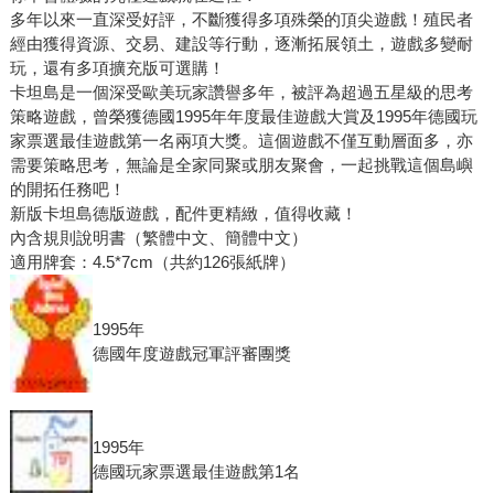
多年以來一直深受好評，不斷獲得多項殊榮的頂尖遊戲！殖民者
經由獲得資源、交易、建設等行動，逐漸拓展領土，遊戲多變耐
玩，還有多項擴充版可選購！
卡坦島是一個深受歐美玩家讚譽多年，被評為超過五星級的思考
策略遊戲，曾榮獲德國1995年年度最佳遊戲大賞及1995年德國玩
家票選最佳遊戲第一名兩項大獎。這個遊戲不僅互動層面多，亦
需要策略思考，無論是全家同聚或朋友聚會，一起挑戰這個島嶼
的開拓任務吧！
新版卡坦島德版遊戲，配件更精緻，值得收藏！
內含規則說明書（繁體中文、簡體中文）
適用牌套：4.5*7cm（共約126張紙牌）
1995年
德國年度遊戲冠軍評審團獎
1995年
德國玩家票選最佳遊戲第1名