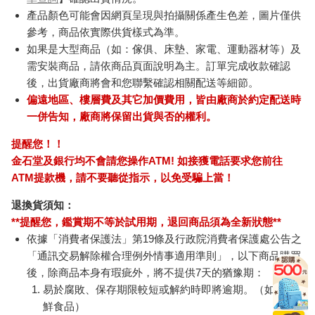
產品顏色可能會因網頁呈現與拍攝關係產生色差，圖片僅供
參考，商品依實際供貨樣式為準。
如果是大型商品（如：傢俱、床墊、家電、運動器材等）及
需安裝商品，請依商品頁面說明為主。訂單完成收款確認
後，出貨廠商將會和您聯繫確認相關配送等細節。
偏遠地區、樓層費及其它加價費用，皆由廠商於約定配送時
一併告知，廠商將保留出貨與否的權利。
提醒您！！
金石堂及銀行均不會請您操作ATM! 如接獲電話要求您前往
ATM提款機，請不要聽從指示，以免受騙上當！
退換貨須知：
**提醒您，鑑賞期不等於試用期，退回商品須為全新狀態**
依據「消費者保護法」第19條及行政院消費者保護處公告之
「通訊交易解除權合理例外情事適用準則」，以下商品購買
後，除商品本身有瑕疵外，將不提供7天的猶豫期：
易於腐敗、保存期限較短或解約時即將逾期。（如：生
鮮食品）