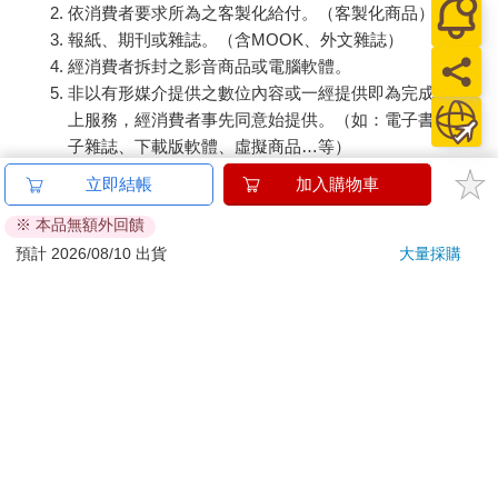
依消費者要求所為之客製化給付。（客製化商品）
報紙、期刊或雜誌。（含MOOK、外文雜誌）
經消費者拆封之影音商品或電腦軟體。
非以有形媒介提供之數位內容或一經提供即為完成之線
上服務，經消費者事先同意始提供。（如：電子書、電
子雜誌、下載版軟體、虛擬商品…等）
已拆封之個人衛生用品。（如：內衣褲、刮鬍刀、除毛
立即結帳
加入購物車
刀…等）
※ 本品無額外回饋
若非上列種類商品，均享有到貨7天的猶豫期（含例假
日）。
預計 2026/08/10 出貨
大量採購
辦理退換貨時，商品（組合商品恕無法接受單獨退貨）必須
是您收到商品時的原始狀態（包含商品本體、配件、贈品、
保證書、所有附隨資料文件及原廠內外包裝…等），請勿直
接使用原廠包裝寄送，或於原廠包裝上黏貼紙張或書寫文
字。
退回商品若無法回復原狀，將請您負擔回復原狀所需費用，
嚴重時將影響您的退貨權益。