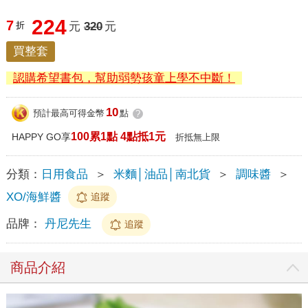
224
7
折
元
320
元
買整套
認購希望書包，幫助弱勢孩童上學不中斷！
10
預計最高可得金幣
點
?
100累1點 4點抵1元
HAPPY GO享
折抵無上限
分類：
日用食品
＞
米麵│油品│南北貨
＞
調味醬
＞
XO/海鮮醬
追蹤
品牌：
丹尼先生
追蹤
商品介紹