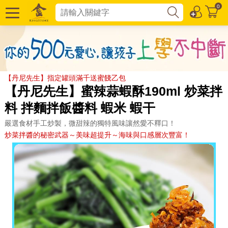
0
【丹尼先生】指定罐頭滿千送蜜餞乙包
【丹尼先生】蜜辣蒜蝦酥190ml 炒菜拌
料 拌麵拌飯醬料 蝦米 蝦干
嚴選食材手工炒製，微甜辣的獨特風味讓然愛不釋口！
炒菜拌醬的秘密武器～美味超提升～海味與口感層次豐富！