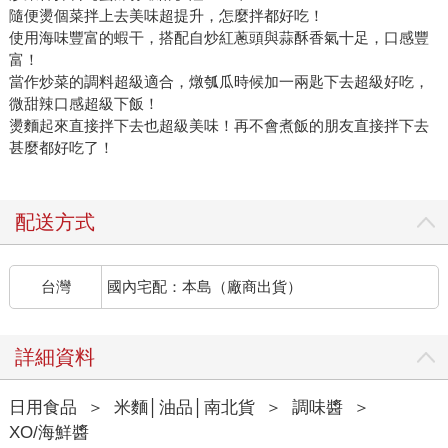
隨便燙個菜拌上去美味超提升，怎麼拌都好吃！
使用海味豐富的蝦干，搭配自炒紅蔥頭與蒜酥香氣十足，口感豐
富！
當作炒菜的調料超級適合，燉瓠瓜時候加一兩匙下去超級好吃，
微甜辣口感超級下飯！
燙麵起來直接拌下去也超級美味！再不會煮飯的朋友直接拌下去
甚麼都好吃了！
配送方式
台灣
國內宅配：本島（廠商出貨）
詳細資料
日用食品
＞
米麵│油品│南北貨
＞
調味醬
＞
XO/海鮮醬