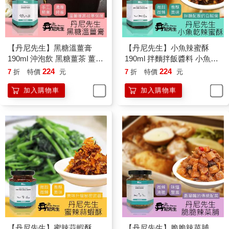
【丹尼先生】黑糖溫薑膏
【丹尼先生】小魚辣蜜酥
190ml 沖泡飲 黑糖薑茶 薑汁
190ml 拌麵拌飯醬料 小魚乾
撞奶
辣椒 蒜酥小魚
224
224
7
折
特價
元
7
折
特價
元
加入購物車
加入購物車
【丹尼先生】蜜辣蒜蝦酥
【丹尼先生】脆脆辣菜脯