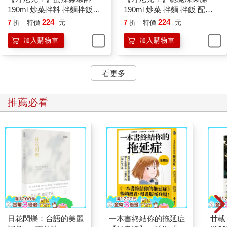
190ml 炒菜拌料 拌麵拌飯醬
190ml 炒菜 拌麵 拌飯 配菜
料 蝦米 蝦干
醬菜 醃漬菜
224
224
7
折
特價
元
7
折
特價
元
加入購物車
加入購物車
看更多
推薦必看
日花閃爍：台語的美麗
一本書終結你的拖延症
廿載