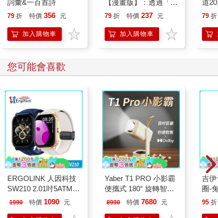
詞彙&一百首詩
【漫畫版】：透過「小
道2
行動」打開大腦的行動
356
237
79
折
特價
元
79
折
特價
元
79
折
開關，懶人也能變身
「行動派」的37個科
加入購物車
加入購物車
學方法
您可能會喜歡
ERGOLINK 人因科技
Yaber T1 PRO 小影霸
吉伊卡哇 
SW210 2.01吋5ATM游
便攜式 180° 旋轉智能
圈-
泳心率血氧藍牙通話腕
投影機
1090
7680
特價
元
特價
元
95
折
1990
8990
錶