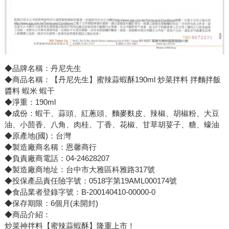
◆品牌名稱：丹尼先生
◆商品名稱：【丹尼先生】蜜辣蒜蝦酥190ml 炒菜拌料 拌麵拌飯
醬料 蝦米 蝦干
◆淨重：190ml
◆成份：蝦干、蒜頭、紅蔥頭、麵麥麩皮、辣椒、胡椒粉、大豆
油、小茴香、八角、肉桂、丁香、花椒、甘草胡荽子、糖、蠔油
◆原產地(國)：台灣
◆製造廠商名稱：恩馨商行
◆負責廠商電話：04-24628207
◆製造廠商地址：台中市大雅區科雅路317號
◆投保產品責任險字號：0518字第19AML000174號
◆食品業者登錄字號：B-200140410-00000-0
◆保存期限：6個月(未開封)
◆商品介紹：
炒菜神拌料【蜜辣蒜蝦酥】隆重上市！