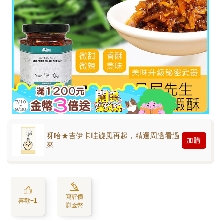
呀哈★吉伊卡哇旋風再起，精選周邊看過
加購
來
寫評價
喜歡+1
賺金幣