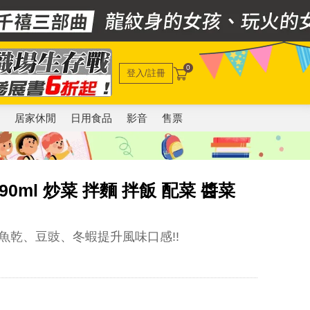
0
登入/註冊
電
居家休閒
日用食品
影音
售票
ml 炒菜 拌麵 拌飯 配菜 醬菜
魚乾、豆豉、冬蝦提升風味口感!!