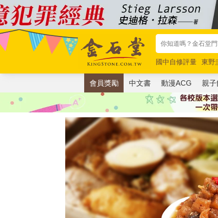
國中自修評量
東野
唯紅花綻放
奧德賽
會員獎勵
中文書
動漫ACG
親子