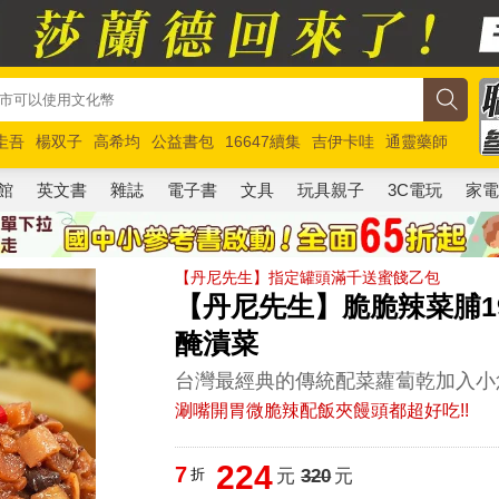
圭吾
楊双子
高希均
公益書包
16647續集
吉伊卡哇
通靈藥師
路邊攤新作
馬斯克
玩具總動員5
超慢跑
館
英文書
雜誌
電子書
文具
玩具親子
3C電玩
家
【丹尼先生】指定罐頭滿千送蜜餞乙包
【丹尼先生】脆脆辣菜脯190
醃漬菜
台灣最經典的傳統配菜蘿蔔乾加入小
涮嘴開胃微脆辣配飯夾饅頭都超好吃!!
224
7
折
元
320
元