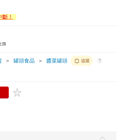
中斷！
上限
貨
＞
罐頭食品
＞
醬菜罐頭
追蹤
?