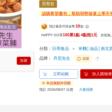
買整套
認購希望書包，幫助弱勢孩童上學不
10
預計最高可得金幣
點
?
100累1點 4點抵1元
HAPPY GO享
折抵無
分類：
日用食品
＞
米麵│油品│南北
品牌：
丹尼先生
追蹤
?
加購
立即結帳
加入購物車
※ 本品無額外回饋
預計 2026/08/07 出貨
大量採購