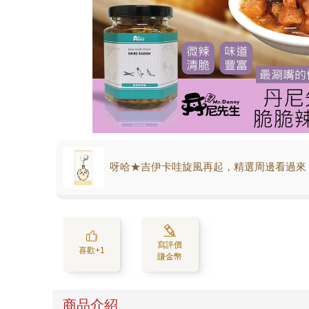
呀哈★吉伊卡哇旋風再起，精選周邊看過來
寫評價
喜歡+1
賺金幣
商品介紹