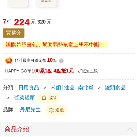
賺金幣
224
7
折
元
320
元
買整套
認購希望書包，幫助弱勢孩童上學不中斷！
10
預計最高可得金幣
點
?
100累1點 4點抵1元
HAPPY GO享
折抵無上限
分類：
日用食品
＞
米麵│油品│南北貨
＞
罐頭食品
＞
醬菜罐頭
追蹤
品牌：
丹尼先生
追蹤
商品介紹