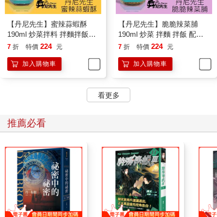
【丹尼先生】蜜辣蒜蝦酥
【丹尼先生】脆脆辣菜脯
190ml 炒菜拌料 拌麵拌飯醬
190ml 炒菜 拌麵 拌飯 配菜
料 蝦米 蝦干
醬菜 醃漬菜
224
224
7
折
特價
元
7
折
特價
元
加入購物車
加入購物車
看更多
推薦必看