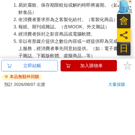
易於腐敗、保存期限較短或解約時即將逾期。（如：生
鮮食品）
會
依消費者要求所為之客製化給付。（客製化商品）
報紙、期刊或雜誌。（含MOOK、外文雜誌）
員
經消費者拆封之影音商品或電腦軟體。
非以有形媒介提供之數位內容或一經提供即為完成之線
日
上服務，經消費者事先同意始提供。（如：電子書、電
子雜誌、下載版軟體、虛擬商品…等）
已拆封之個人衛生用品。（如：內衣褲、刮鬍刀、除毛
刀…等）
若非上列種類商品，均享有到貨7天的猶豫期（含例假
日）。
辦理退換貨時，商品（組合商品恕無法接受單獨退貨）必須
是您收到商品時的原始狀態（包含商品本體、配件、贈品、
保證書、所有附隨資料文件及原廠內外包裝…等），請勿直
接使用原廠包裝寄送，或於原廠包裝上黏貼紙張或書寫文
字。
退回商品若無法回復原狀，將請您負擔回復原狀所需費用，