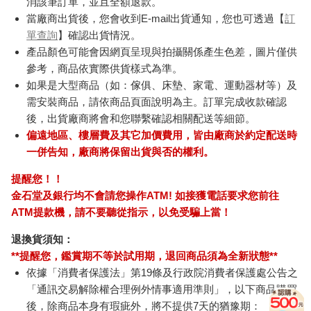
消該筆訂單，並且全額退款。
當廠商出貨後，您會收到E-mail出貨通知，您也可透過【
訂
單查詢
】確認出貨情況。
產品顏色可能會因網頁呈現與拍攝關係產生色差，圖片僅供
參考，商品依實際供貨樣式為準。
如果是大型商品（如：傢俱、床墊、家電、運動器材等）及
需安裝商品，請依商品頁面說明為主。訂單完成收款確認
後，出貨廠商將會和您聯繫確認相關配送等細節。
偏遠地區、樓層費及其它加價費用，皆由廠商於約定配送時
一併告知，廠商將保留出貨與否的權利。
提醒您！！
金石堂及銀行均不會請您操作ATM! 如接獲電話要求您前往
ATM提款機，請不要聽從指示，以免受騙上當！
退換貨須知：
**提醒您，鑑賞期不等於試用期，退回商品須為全新狀態**
依據「消費者保護法」第19條及行政院消費者保護處公告之
「通訊交易解除權合理例外情事適用準則」，以下商品購買
後，除商品本身有瑕疵外，將不提供7天的猶豫期：