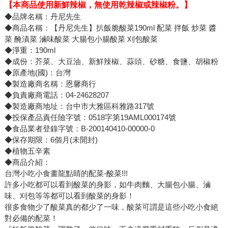
【本商品使用新鮮辣椒，無使用乾辣椒或辣椒粉。】
◆品牌名稱：丹尼先生
◆商品名稱：【丹尼先生】扒飯脆酸菜190ml 配菜 拌飯 炒菜 醬
菜 醃漬菜 滷味酸菜 大腸包小腸酸菜 刈包酸菜
◆淨重：190ml
◆成份：芥菜、大豆油、新鮮辣椒、蒜頭、砂糖、食鹽、胡椒粉
◆原產地(國)：台灣
◆製造廠商名稱：恩馨商行
◆負責廠商電話：04-24628207
◆製造廠商地址：台中市大雅區科雅路317號
◆投保產品責任險字號：0518字第19AML000174號
◆食品業者登錄字號：B-200140410-00000-0
◆保存期限：6個月(未開封)
◆植物五辛素
◆商品介紹：
台灣小吃小食畫龍點睛的配菜-酸菜!!!
許多小吃都可以看到酸菜的身影，如牛肉麵、大腸包小腸、滷
味、刈包等等都可以看到酸菜的身影！
很多食物少了酸菜真的都少了一味，酸菜可謂是這些小吃小食絕
對必備的配菜！