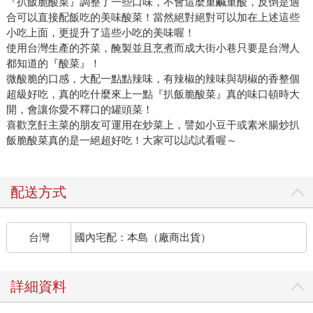
『扒飯脆酸菜』調整了一些口味，不會這麼重鹹重酸，反倒是適
合可以直接配飯吃的美味酸菜！當然絕對絕對可以加在上述這些
小吃上面，更提升了這些小吃的美味喔！
使用台灣生產的芥菜，醃製並且烹煮而成大街小巷只要是台灣人
都知道的『酸菜』！
微酸脆的口感，大配一點點辣味，有辣椒的辣味與胡椒的香整個
超級好吃，真的吃什麼來上一點『扒飯脆酸菜』真的味口頓時大
開，會讓你愛不釋口的罐頭菜！
喜歡烹飪主菜的朋友可運用在炒菜上，譬如小豆干或素米腸炒扒
飯脆酸菜真的是一絕超好吃！大家可以試試看喔～
配送方式
台灣
國內宅配：本島（廠商出貨）
詳細資料