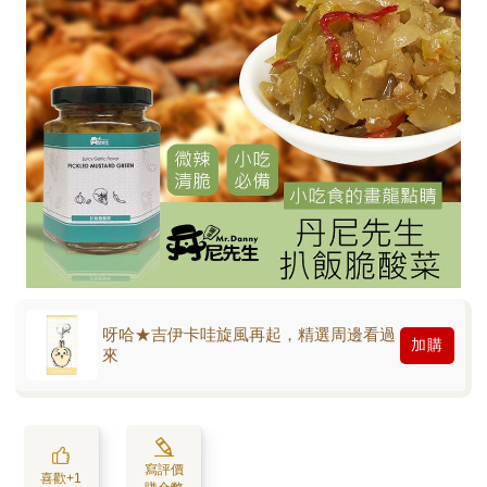
呀哈★吉伊卡哇旋風再起，精選周邊看過
加購
來
寫評價
喜歡+1