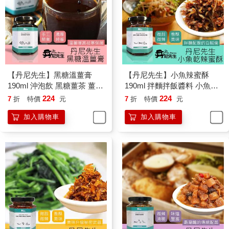
【丹尼先生】黑糖溫薑膏
【丹尼先生】小魚辣蜜酥
190ml 沖泡飲 黑糖薑茶 薑汁
190ml 拌麵拌飯醬料 小魚乾
撞奶
辣椒 蒜酥小魚
224
224
7
折
特價
元
7
折
特價
元
加入購物車
加入購物車