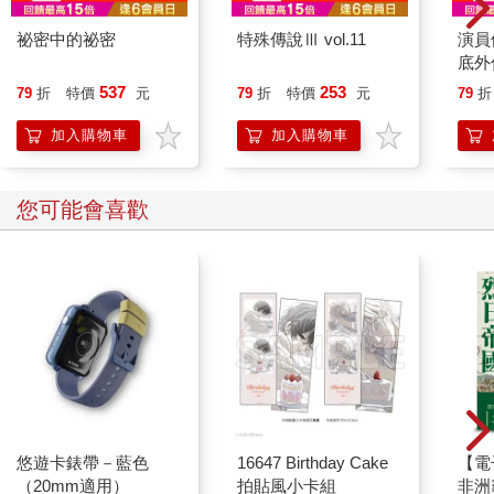
祕密中的祕密
特殊傳說Ⅲ vol.11
演員
底外
537
253
79
折
特價
元
79
折
特價
元
79
折
加入購物車
加入購物車
您可能會喜歡
悠遊卡錶帶－藍色
16647 Birthday Cake
【電
（20mm適用）
拍貼風小卡組
非洲