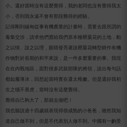
小。還好當時沒有這麼覺得，我的老闆也沒有覺得我太
小，否則我永遠不會有那段難得的經驗。
記得剛到緬甸從事有機農業的計畫時，需要去跟所謂的
毒梟交涉，請求他們賣給我們原本種罌粟花的土地，動
之以情、說之以理，眼睛發亮著說罌粟花轉型耕作有機
作物對於長期的和平來說，是一件多麼重要的事。我現
在在內戰地區，面對很多武裝部隊的將領，說出每句話
都如履薄冰，回想起當時實在還太稚嫩。但是還好我初
生之犢不畏虎，當時沒有這麼覺得。
覺得自己夠大了，那就去做吧！
我也聽說過十四歲就表現得很成熟的小爸爸，雖然我知
道自己做不到，但是不代表別人做不到。中國有一齣受