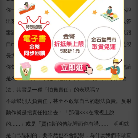
你一定看過很多人，明明心裡已經有答案，寧可先不說
出來，寧可聽名人、名嘴「看法」的人嗎？知道別人答
案跟自己一樣，就有「果然如此！」的安心感；如果跟
自己想的不一樣，搞不好立刻化身網路酸民，那就是沒
長大的孩子，才會有的表現。
你知道這種不敢承認自己的答案，要靠「別人」—無論
是名人、長輩，或是引經據典的「金句」來加持的做
法，其實是一種「怕負責任」的表現嗎？
不敢幫別人負責任，甚至不敢幫自己的想法負責。反射
動作就是把責任推出去：「那個×××在電視上說
的......」或是「賈伯斯的傳記裡面也有講......」明明就
是自己認同的，要不然也不會記得，為什麼我們不敢直