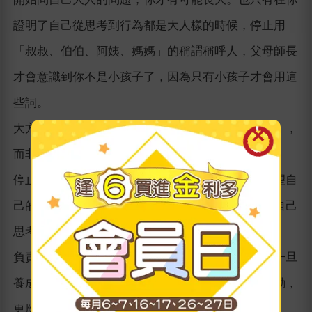
證明了自己從思考到行為都是大人樣的時候，停止用
「叔叔、伯伯、阿姨、媽媽」的稱謂稱呼人，父母師長
才會意識到你不是小孩子了，因為只有小孩子才會用這
些詞。
大方上前與另一個大人握手，不疾不徐介紹「自己」，
而非「我是某某的小孩......」
停止在思考前，任意地問「大人」的意見，或是希望自
己的行動，有一個簡單的標準答案可以依循。學習自己
思考，相信自己的判斷，並且為自己的決定負責。
負責任沒有那麼可怕，只是你還沒負過責任而已。一旦
養成習慣，就會喜歡上自己為自己負責，不只是行動，
更應該包括思想。