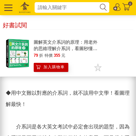
0
好書試閱
圖解英文介系詞的原理：用老外
的思維理解介系詞，看圖秒懂不
用背！
79
折
特價
355
元
加入購物車
◆用中文難以對應的介系詞，就不該用中文學！看圖理
解最快！
介系詞是各大英文考試中必定會出現的題型，因為