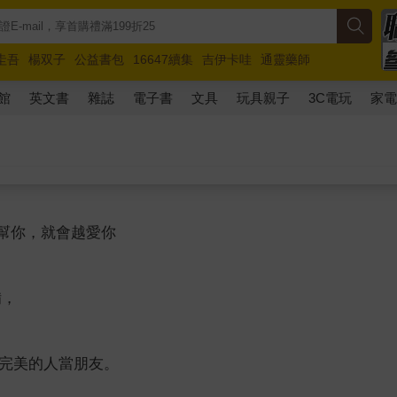
圭吾
楊双子
公益書包
16647續集
吉伊卡哇
通靈藥師
路邊攤新作
馬斯克
玩具總動員5
超慢跑
館
英文書
雜誌
電子書
文具
玩具親子
3C電玩
家
會幫你，就會越愛你
備，
完美的人當朋友。