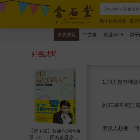
國中自修評量
東野
唯紅花綻放
奧德賽
會員獎勵
中文書
動漫ACG
親子
好書試閱
1.別人越有機
挑3C要功能完
但沒人想要一個
【電子書】蔡康永的情商
課（2）：因為這是你的