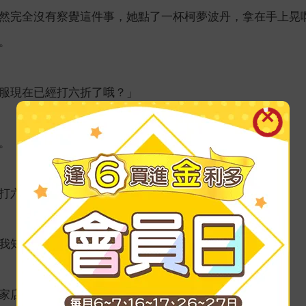
然完全沒有察覺這件事，她點了一杯柯夢波丹，拿在手上晃
。
服現在已經打六折了哦？」
。
打六折？你也買了同一件嗎？」整齊小姐問。
我知道啊，原價兩千，六折之後一千二。」
家店工作？」整齊小姐問。