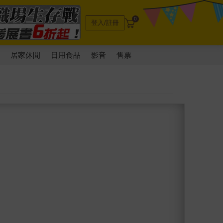
0
登入/註冊
電
居家休閒
日用食品
影音
售票