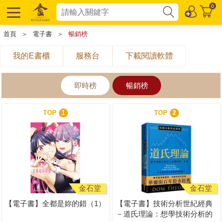
0
首頁
＞
電子書
＞
暢銷榜
我的E書櫃
服務台
下載閱讀軟體
即時榜
暢銷榜
TOP
1
TOP
2
金石堂
金石堂
【電子書】全都是妳的錯（1）
【電子書】技術分析世紀經典
－道氏理論：想學技術分析的