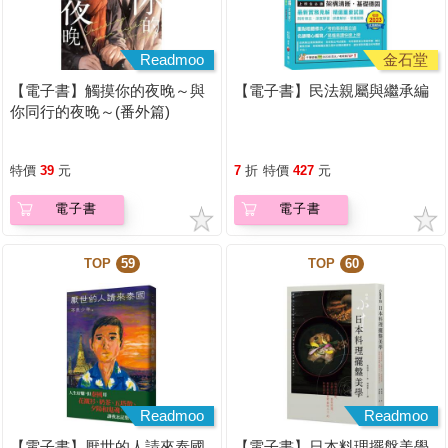
Readmoo
金石堂
【電子書】觸摸你的夜晚～與
【電子書】民法親屬與繼承編
你同行的夜晚～(番外篇)
特價
39
元
7
折
特價
427
元
電子書
電子書
TOP
59
TOP
60
Readmoo
Readmoo
【電子書】厭世的人請來泰國
【電子書】日本料理擺盤美學