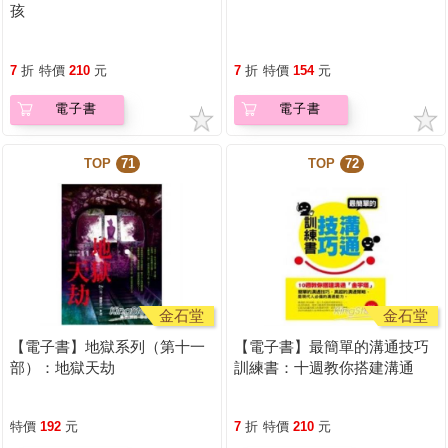
孩
7
折
特價
210
元
7
折
特價
154
元
電子書
電子書
TOP
71
TOP
72
金石堂
金石堂
【電子書】地獄系列（第十一
【電子書】最簡單的溝通技巧
部）：地獄天劫
訓練書：十週教你搭建溝通
「金字塔」
特價
192
元
7
折
特價
210
元