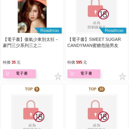
Readmoo
Readmoo
【電子書】傲氣少東別太狂－
【電子書】SWEET SUGAR
豪門三少系列三之二
CANDYMAN蜜糖危險男友
（上下不分售）（限制級）
特價
35
元
特價
595
元
電子書
電子書
TOP
9
TOP
10