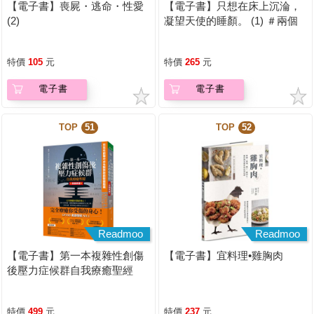
【電子書】喪屍・逃命・性愛
【電子書】只想在床上沉淪，
(2)
凝望天使的睡顏。 (1) ＃兩個
人一起偷偷違反校規【含電子
書限定特典】
特價
105
元
特價
265
元
電子書
電子書
TOP
51
TOP
52
Readmoo
Readmoo
【電子書】第一本複雜性創傷
【電子書】宜料理•雞胸肉
後壓力症候群自我療癒聖經
（長銷典藏）
特價
499
元
特價
237
元