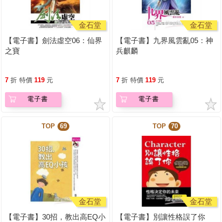
金石堂
金石堂
【電子書】劍法虛空06：仙界
【電子書】九界風雲亂05：神
之寶
兵麒麟
7
折
特價
119
元
7
折
特價
119
元
電子書
電子書
TOP
69
TOP
70
金石堂
金石堂
【電子書】30招，教出高EQ小
【電子書】別讓性格誤了你