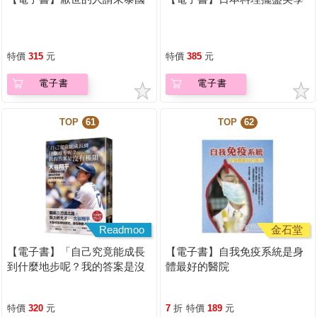
特價
315
元
特價
385
元
電子書
電子書
TOP
61
TOP
62
Readmoo
金石堂
【電子書】「自己究竟能成長
【電子書】自我免疫系統是身
到什麼地步呢？我的答案是沒
體最好的醫院
有極限」
特價
320
元
7
折
特價
189
元