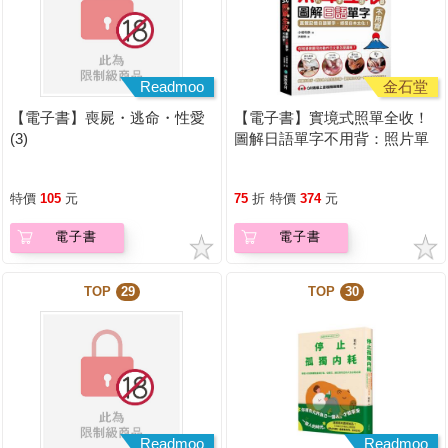
Readmoo
金石堂
【電子書】喪屍・逃命・性愛
【電子書】實境式照單全收！
(3)
圖解日語單字不用背：照片單
字全部收錄！全場景1500張實
境圖解，讓生活中的人事時地
特價
105
元
75
折
特價
374
元
物成為你的日文老師！
電子書
電子書
TOP
29
TOP
30
Readmoo
Readmoo