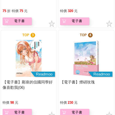
人必備的第一本書
75
折
特價
75
元
特價
320
元
電子書
電子書
TOP
3
TOP
4
Readmoo
Readmoo
【電子書】鄰座的信國同學好
【電子書】煙硝玫瑰
像喜歡我(06)
特價
98
元
特價
230
元
電子書
電子書