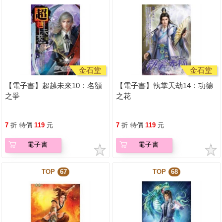
金石堂
金石堂
【電子書】超越未來10：名額
【電子書】執掌天劫14：功德
之爭
之花
7
折
特價
119
元
7
折
特價
119
元
電子書
電子書
TOP
67
TOP
68