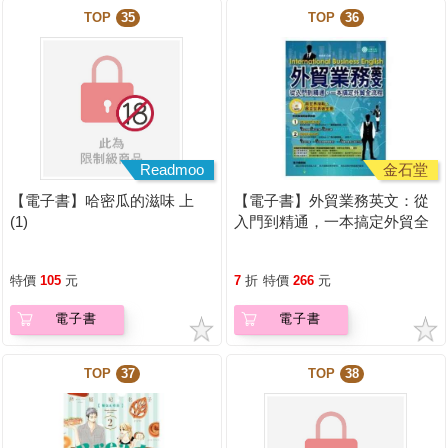
TOP
35
TOP
36
Readmoo
金石堂
【電子書】哈密瓜的滋味 上
【電子書】外貿業務英文：從
(1)
入門到精通，一本搞定外貿全
流程【有聲】
特價
105
元
7
折
特價
266
元
電子書
電子書
TOP
37
TOP
38