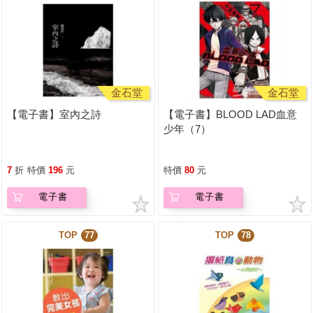
金石堂
金石堂
【電子書】室內之詩
【電子書】BLOOD LAD血意
少年（7）
7
折
特價
196
元
特價
80
元
電子書
電子書
TOP
77
TOP
78