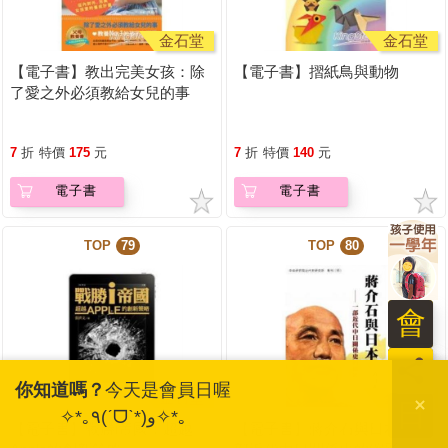
金石堂
金石堂
【電子書】教出完美女孩：除
【電子書】摺紙鳥與動物
了愛之外必須教給女兒的事
7
折
特價
175
元
7
折
特價
140
元
電子書
電子書
TOP
79
TOP
80
會
員
你知道嗎？
今天是會員日喔
金石堂
金石堂
日
✧*｡٩(ˊᗜˋ*)و✧*｡
【電子書】戰勝i帝國：超越
【電子書】蔣介石與日本：一