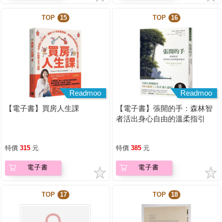
TOP
15
TOP
16
Readmoo
Readmoo
【電子書】買房人生課
【電子書】張開的手：森林智
者活出身心自由的溫柔指引
特價
315
元
特價
385
元
電子書
電子書
TOP
17
TOP
18