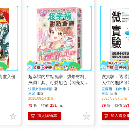
高盧入侵
超幸福的甜點食譜：烘焙材料、
微實驗：透過
烹調工具、可愛配色【閃亮女孩
人生的無限可
6】
快樂女孩編輯部
著
安蘿爾．勒坎弗
三采
出版
三采
出版
2026/08/14 出版
2026/08/07 出版
331
37
79
折
特價
元
79
折
特價
加入購物車
加入購物