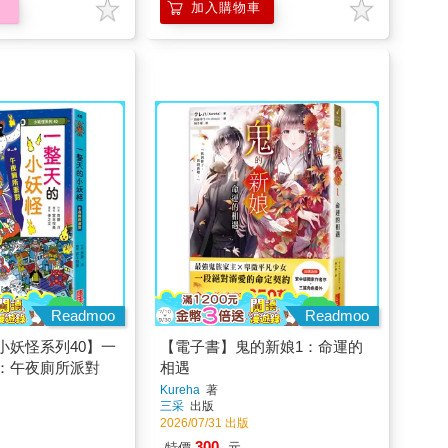
加入購物車
Readmoo
Readmoo
小妖怪系列40】一
【電子書】鬼的新娘1：命運的
：午夜廁所派對
相遇
Kureha
著
三采
出版
2026/07/31 出版
300
特價
元