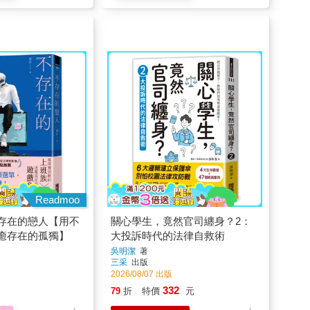
Readmoo
存在的戀人【用不
關心學生，竟然官司纏身？2：
癒存在的孤獨】
大投訴時代的法律自救術
吳明潔
著
三采
出版
2026/08/07 出版
332
79
折
特價
元