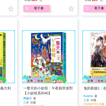
電子書
電子書
限義大利
一整天的小妖怪：午夜廁所派對
鬼的新娘1：
【小妖怪系列40】
Kureha
著
齊藤洋
著
三采
出版
三采
出版
2026/07/31 出版