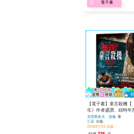
電子書
R
【電子書】童言殺機【
生》作者盛讚、紐時年
悚小說】
克里斯多夫．波倫
著
三采
出版
2026/07/31 出版
338
特價
元