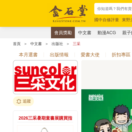
國中自修評量
東野
唯紅花綻放
奧德賽
會員獎勵
中文書
動漫ACG
親子
首頁
＞
中文書
＞
出版社
＞
三采
本月選書
出版情報
愛書大使
折扣專區
追蹤
2026三采暑期童書展購買指
定童書滿999送防水袋