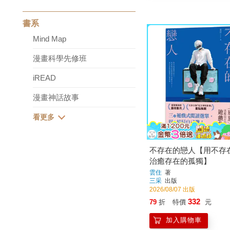
書系
Mind Map
漫畫科學先修班
iREAD
漫畫神話故事
不存在的戀人【用不存
治癒存在的孤獨】
雲住
著
三采
出版
2026/08/07 出版
332
79
折
特價
元
加入購物車