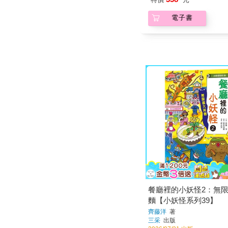
電子書
餐廳裡的小妖怪2：無
麵【小妖怪系列39】
齊藤洋
著
三采
出版