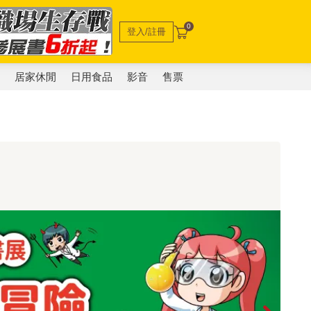
0
登入/註冊
電
居家休閒
日用食品
影音
售票