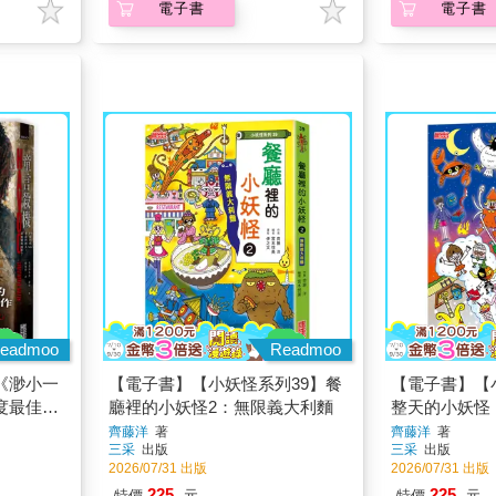
電子書
電子書
eadmoo
Readmoo
《渺小一
【電子書】【小妖怪系列39】餐
【電子書】【
度最佳驚
廳裡的小妖怪2：無限義大利麵
整天的小妖怪
齊藤洋
著
齊藤洋
著
三采
出版
三采
出版
2026/07/31 出版
2026/07/31 出版
225
225
特價
元
特價
元