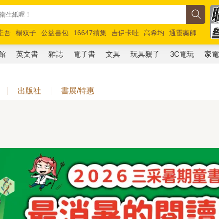
圭吾
楊双子
公益書包
16647續集
吉伊卡哇
高希均
通靈藥師
路邊攤新作
馬斯克
玩具總動員5
超慢跑
館
英文書
雜誌
電子書
文具
玩具親子
3C電玩
家
出版社
書展/特惠