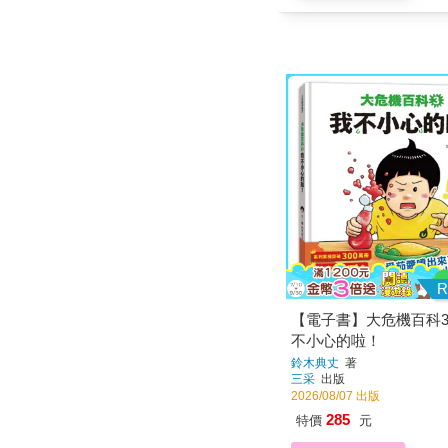
R
【電子書】大危機百科
不小心的啦！
鈴木典丈
著
三采
出版
2026/08/07 出版
285
特價
元