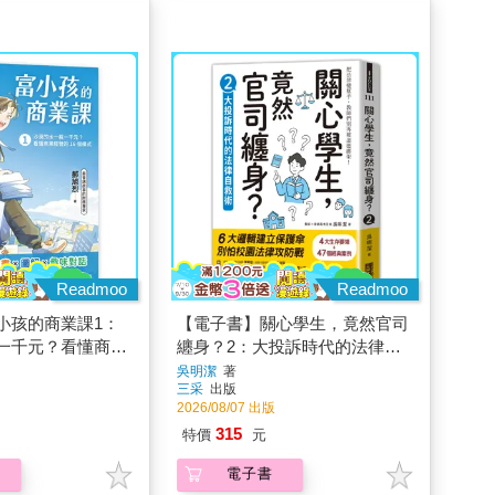
Readmoo
Readmoo
小孩的商業課1：
【電子書】關心學生，竟然官司
一千元？看懂商業
纏身？2：大投訴時代的法律自
式
救術
吳明潔
著
三采
出版
2026/08/07 出版
315
特價
元
電子書