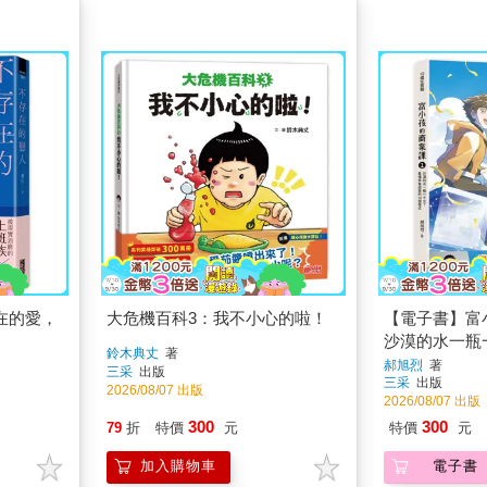
在的愛，
大危機百科3：我不小心的啦！
【電子書】富
沙漠的水一瓶
鈴木典丈
著
經營的16個模
郝旭烈
著
三采
出版
三采
出版
2026/08/07 出版
2026/08/07 出版
300
300
79
折
特價
元
特價
元
加入購物車
電子書