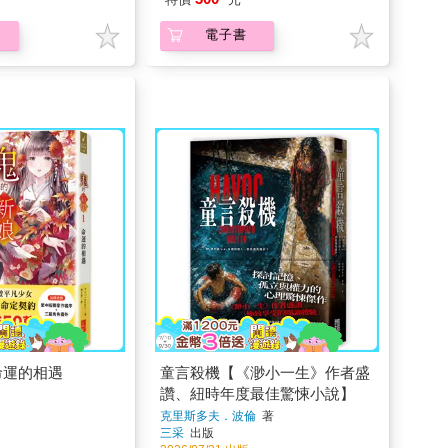
電子書
命運的相遇
童言殺機【《渺小一生》作者盛
讚、紐時年度最佳驚悚小說】
克里斯多夫．波倫
著
三采
出版