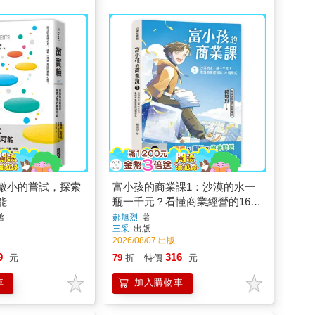
微小的嘗試，探索
富小孩的商業課1：沙漠的水一
能
瓶一千元？看懂商業經營的16個
模式
著
郝旭烈
著
三采
出版
2026/08/07 出版
9
316
元
79
折
特價
元
車
加入購物車