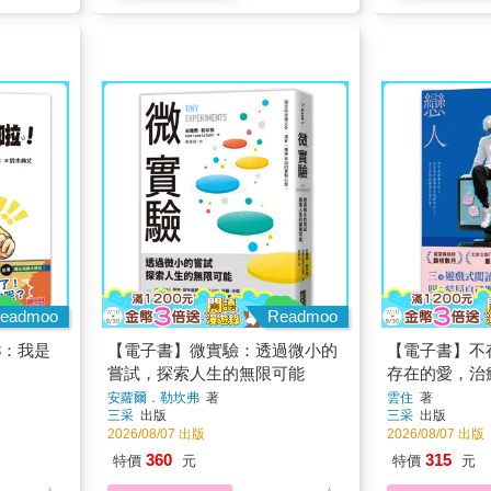
eadmoo
Readmoo
3：我是
【電子書】微實驗：透過微小的
【電子書】不
嘗試，探索人生的無限可能
存在的愛，治
安蘿爾．勒坎弗
著
雲住
著
三采
出版
三采
出版
2026/08/07 出版
2026/08/07 出版
360
315
特價
元
特價
元