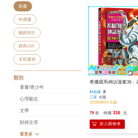
新書
特價書
暢銷排行
經典100
全部書籍
類別
希臘羅馬神話漫畫36：
童書/青少年
朴始連
著
三采
出版
心理勵志
2026/08/14 出版
文學
316
79
折
特價
元
財經企管
加入購物車