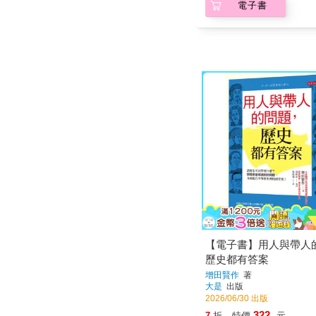
電子書
【電子書】用人與帶人
歷史都有答案
增田賢作
著
大是
出版
2026/06/30 出版
322
7
折
特價
元