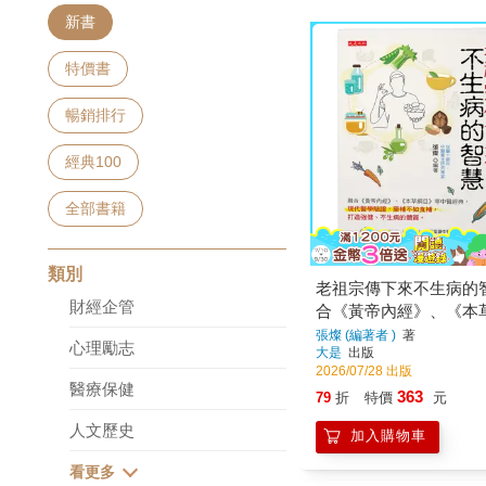
新書
特價書
暢銷排行
經典100
全部書籍
類別
老祖宗傳下來不生病的
財經企管
合《黃帝內經》、《本
等中醫經典，現代醫學
張燦 (編著者 )
著
心理勵志
大是
出版
補不如食補，打造強健
2026/07/28 出版
的體質。
醫療保健
363
79
折
特價
元
人文歷史
加入購物車