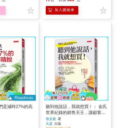
加入購物車
Readmoo
們是減時27%的高
聽到他說話，我就想買！： 金氏
世界紀錄的銷售天王，讓顧客立
刻打開錢包的九大銷售技巧
張文政
著
大是
出版