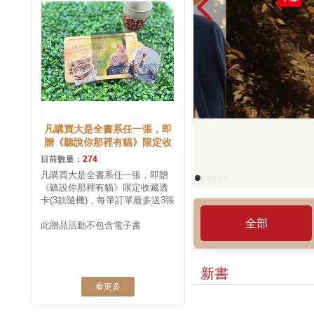
凡購買大是全書系任一張，即
贈《聽說你那裡有貓》限定收
藏透卡(3款隨機)，每筆訂單最
目前數量：
274
多送3張
凡購買大是全書系任一張，即贈
《聽說你那裡有貓》限定收藏透
卡(3款隨機)，每筆訂單最多送3張
全部
此贈品活動不包含電子書
新書
看更多