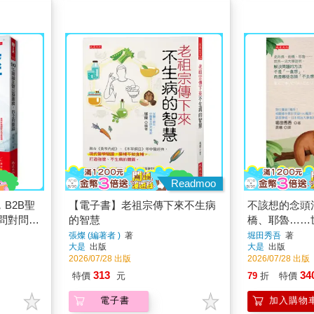
Readmoo
B2B聖
【電子書】老祖宗傳下來不生病
不該想的念頭
I問對問
的智慧
橋、耶魯……
卡位晉
明，解決問題
張燦 (編著者 )
著
堀田秀吾
著
大是
出版
大是
出版
成功捷
想」，而是哪
2026/07/28 出版
2026/07/28 出版
交版】
想」？
313
34
特價
元
79
折
特價
電子書
加入購物