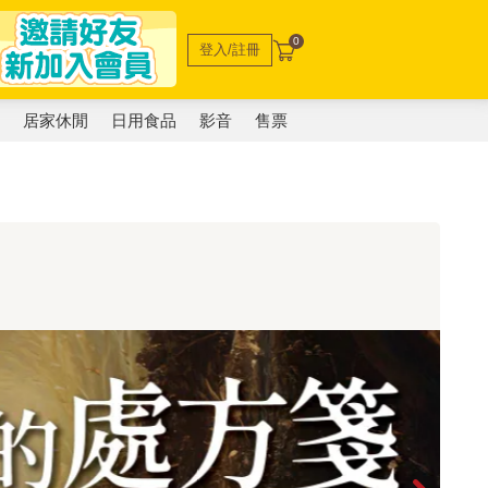
0
登入/註冊
電
居家休閒
日用食品
影音
售票