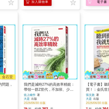
加入購物車
電子書
金石堂
的問題，
我們是減時27%的高效率精銳：
【電子書】聽
帶領一群Z世代，不加班、少開
買！：金氏世
會，人人能揪出耗時與浪費，善
王，讓顧客立
佐上峻作
著
張文政
著
大是
出版
大是
出版
於設目標，成為日本最年輕億萬
銷售技巧
2026/06/30 出版
2026/06/30 出版
執行長。
363
364
79
折
特價
元
7
折
特價