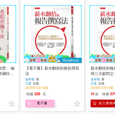
Readmoo
智慧： 融
【電子書】薪水翻倍的報告撰寫
薪水翻倍的報
草綱目》
法
球三大顧問之
驗證，藥
學到的祕訣。
金玲瓏
著
金玲瓏
著
大是
出版
大是
出版
、不生病
2026/07/28 出版
2026/07/28 出版
326
37
特價
元
79
折
特價
電子書
加入購物