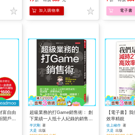
加入購物車
電子書
eadmoo
財富自由
超級業務的打Game銷售術： 創
【電子書】我
新開戶大
下業績一人抵十人紀錄的銷售祕
效率精銳
笈，從試探、誘導到成交，每一
半沢剛
著
佐上峻作
著
大是
出版
大是
出版
步都有節奏，像破關一樣簡單！