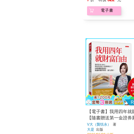
電子書
R
【電子書】我用四年就
【隨書贈送第一金證券
禮包】
V大（龔恬永）
著
大是
出版