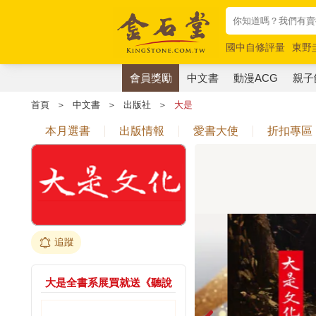
國中自修評量
東野
唯紅花綻放
奧德賽
會員獎勵
中文書
動漫ACG
親子
首頁
＞
中文書
＞
出版社
＞
大是
本月選書
出版情報
愛書大使
折扣專區
追蹤
大是全書系展買就送《聽說
你那裡有貓》限定收藏透卡