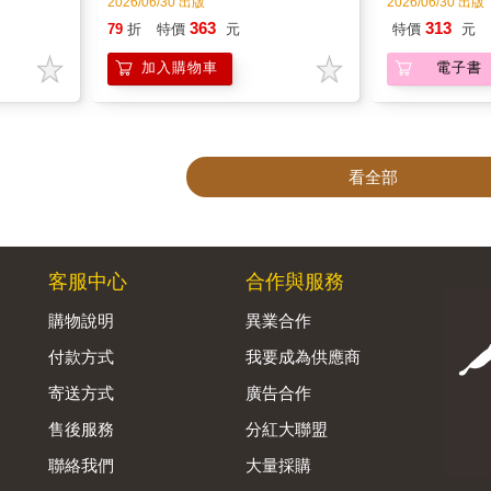
2026/06/30 出版
2026/06/30 出版
363
313
79
折
特價
元
特價
元
加入購物車
電子書
看全部
客服中心
合作與服務
購物說明
異業合作
付款方式
我要成為供應商
寄送方式
廣告合作
售後服務
分紅大聯盟
聯絡我們
大量採購