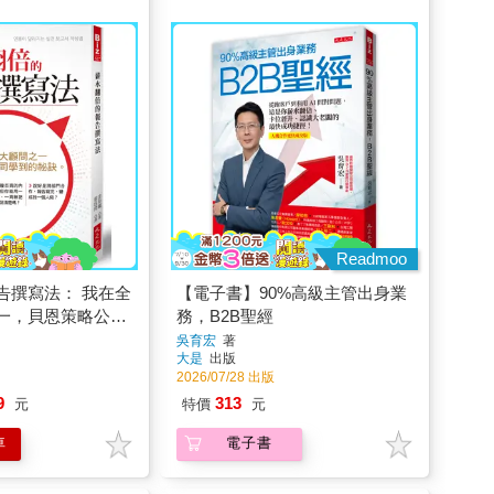
Readmoo
告撰寫法： 我在全
【電子書】90%高級主管出身業
一，貝恩策略公司
務，B2B聖經
吳育宏
著
大是
出版
2026/07/28 出版
9
313
元
特價
元
車
電子書