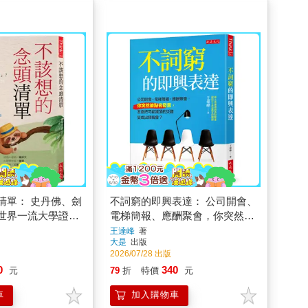
清單： 史丹佛、劍
不詞窮的即興表達： 公司開會、
世界一流大學證
電梯簡報、應酬聚會，你突然被
的方法不是「一直
點名發言，怎麼把可能滅頂的災
王達峰
著
大是
出版
些念頭「不去
難變成出頭機會？
2026/07/28 出版
0
340
元
79
折
特價
元
車
加入購物車