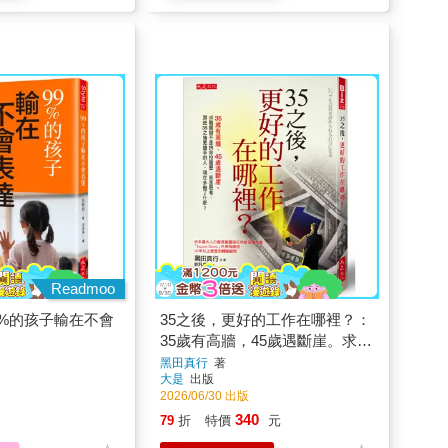
Readmoo
9%的孩子輸在不會
35之後，更好的工作在哪裡？：
35歲有高牆，45歲遇斷崖。求職
關鍵不是拚命投履歷，而是思
黑田真行
著
大是
出版
考：那些35之後更搶手的人，現
2026/06/30 出版
在多做了什麼？
340
79
折
特價
元