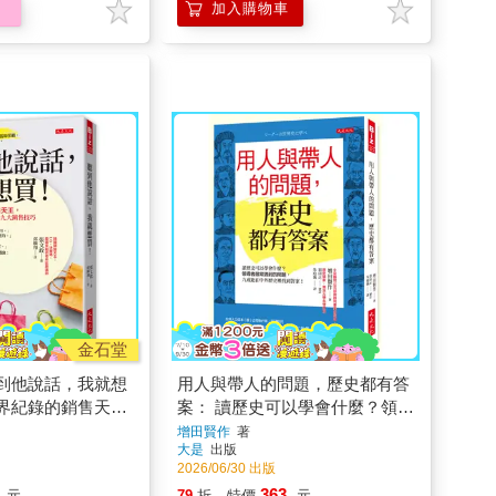
加入購物車
金石堂
到他說話，我就想
用人與帶人的問題，歷史都有答
界紀錄的銷售天
案： 讀歷史可以學會什麼？領導
刻打開錢包的九大
者最常遇到的問題，九成能在中
增田賢作
著
大是
出版
外歷史裡找到答案！
2026/06/30 出版
363
元
79
折
特價
元