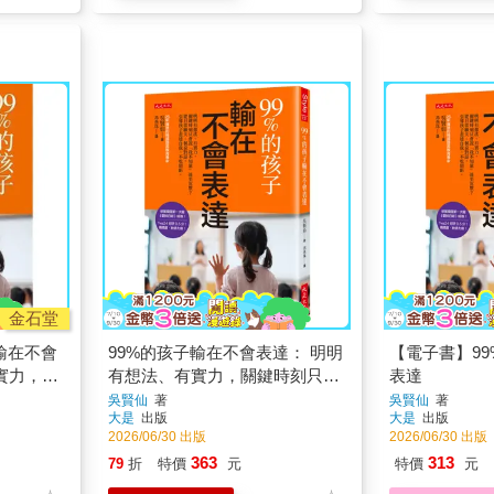
金石堂
輸在不會
99%的孩子輸在不會表達： 明明
【電子書】9
實力，關
有想法、有實力，關鍵時刻只會
表達
道」甚至
說「我不知道」甚至沉默？從日
吳賢仙
著
吳賢仙
著
大是
出版
大是
出版
桌對話，
常聊天、餐桌對話，引導孩子表
2026/06/30 出版
2026/06/30 出版
吃悶虧。
達自我，不吃悶虧。
363
313
79
折
特價
元
特價
元