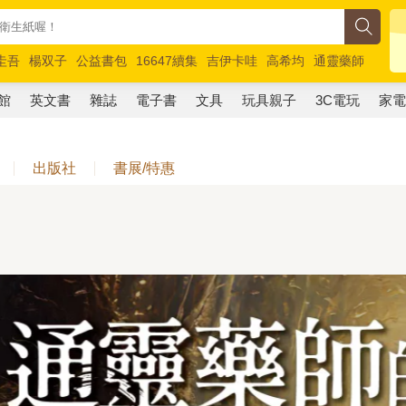
圭吾
楊双子
公益書包
16647續集
吉伊卡哇
高希均
通靈藥師
路邊攤新作
馬斯克
玩具總動員5
超慢跑
館
英文書
雜誌
電子書
文具
玩具親子
3C電玩
家
出版社
書展/特惠