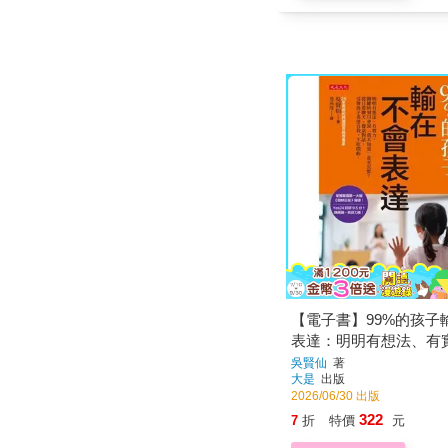
【電子書】99%的孩子
表達：明明有想法、有
鍵時刻只會說「我不知
吳賢仙
著
大是
出版
沉默？從日常聊天、餐
2026/06/30 出版
引導孩子表達自我，不
322
7
折
特價
元