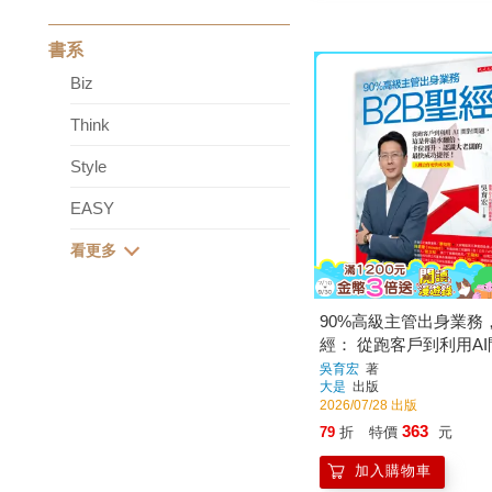
書系
Biz
Think
Style
EASY
90%高級主管出身業務，
經： 從跑客戶到利用A
題，這是你薪水翻倍、
吳育宏
著
大是
出版
升、認識大老闆的最快
2026/07/28 出版
徑！【人機合作高效成
363
79
折
特價
元
加入購物車