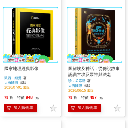
國家地理經典影像
圖解埃及神話：從傳說故事
認識古埃及眾神與法老
凱西．紐曼
著
珍．孟席斯
著
大石國際
出版
大石國際
出版
2026/07/01 出版
2026/06/15 出版
948
497
79
折
特價
元
79
折
特價
元
加入購物車
加入購物車