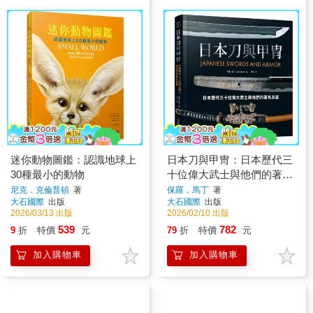
迷你動物圖鑑：認識地球上
日本刀與甲冑：日本歷代三
30種最小的動物
十位偉大武士與他們的著名
兵器
尼克．克倫普頓
著
保羅．馬丁
著
大石國際
出版
大石國際
出版
2026/03/13 出版
2026/02/10 出版
539
782
9
折
特價
元
79
折
特價
元
加入購物車
加入購物車