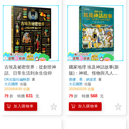
古埃及祕密世界：從創世神
國家地理 埃及神話故事(新
話、日常生活到永生信仰
版)：神祇、怪物與凡人的
經典傳說
DK出版社編輯群
著
唐娜．喬．納波里
著
大石國際
出版
大石國際
出版
2026/04/30 出版
2026/03/26 出版
631
568
79
折
特價
元
79
折
特價
元
加入購物車
加入購物車