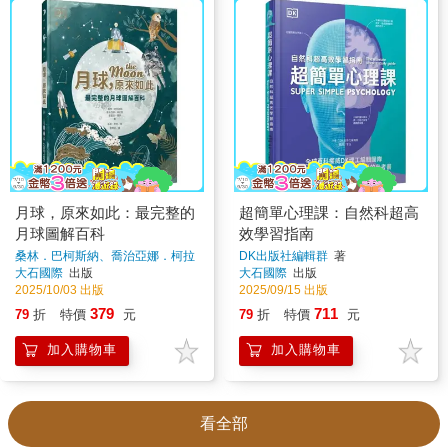
月球，原來如此：最完整的
超簡單心理課：自然科超高
月球圖解百科
效學習指南
桑林．巴柯斯納、喬治亞娜．柯拉
DK出版社編輯群
著
默、潘蜜拉．蓋伊
著
大石國際
出版
大石國際
出版
2025/10/03 出版
2025/09/15 出版
379
711
79
折
特價
元
79
折
特價
元
加入購物車
加入購物車
看全部