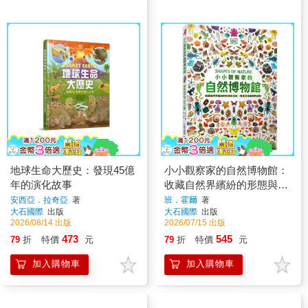
地球生命大歷史：發現45億
小小觀察家的自然博物館：
年的演化故事
收藏自然界繽紛的形態與色
彩，看見地球萬物的奧妙
安西亞．拉奇亞
著
班．霍爾
著
大石國際
出版
大石國際
出版
2026/08/14 出版
2026/07/15 出版
473
545
79
折
特價
元
79
折
特價
元
加入購物車
加入購物車