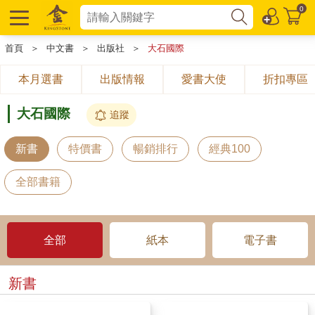
0
首頁
＞
中文書
＞
出版社
＞
大石國際
本月選書
出版情報
愛書大使
折扣專區
大石國際
追蹤
新書
特價書
暢銷排行
經典100
全部書籍
全部
紙本
電子書
新書