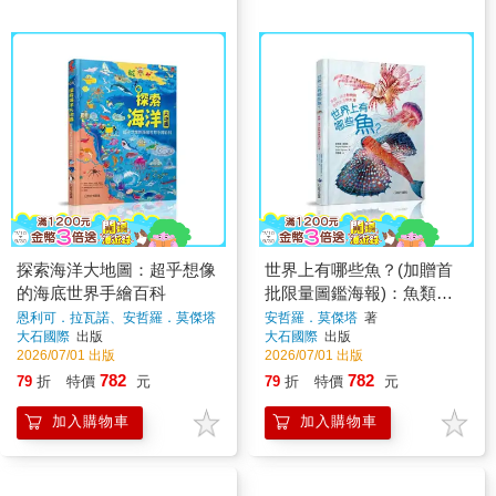
探索海洋大地圖：超乎想像
世界上有哪些魚？(加贈首
的海底世界手繪百科
批限量圖鑑海報)：魚類、
海洋動物與牠們生活的大海
恩利可．拉瓦諾、安哲羅．莫傑塔
安哲羅．莫傑塔
著
著
大石國際
出版
大石國際
出版
2026/07/01 出版
2026/07/01 出版
782
782
79
折
特價
元
79
折
特價
元
加入購物車
加入購物車