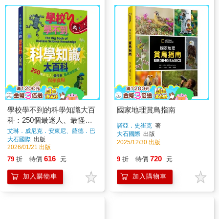
學校學不到的科學知識大百
國家地理賞鳥指南
科：250個最迷人、最怪
諾亞．史崔克
著
異、最具啟發性的科學真相
艾琳．威尼克．安東尼、薩德．巴
大石國際
出版
蒂、歐魯瓦培魯米．卡里姆、麥
大石國際
出版
2025/12/30 出版
特．格林、愛倫．韋瑟福、葛萊
2026/01/21 出版
姆．盧茨
著
616
720
79
折
特價
元
9
折
特價
元
加入購物車
加入購物車