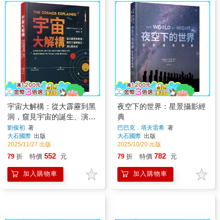
宇宙大解構：從大霹靂到黑
夜空下的世界：星景攝影經
洞，窺見宇宙的誕生、演化
典
與未來
劉俊初
著
巴巴克．塔夫雷希
著
大石國際
出版
大石國際
出版
2025/11/27 出版
2025/10/20 出版
552
782
79
折
特價
元
79
折
特價
元
加入購物車
加入購物車