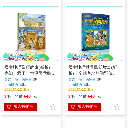
國家地理聖經故事(新版)：
國家地理世界民間故事(新
先知、君王、放逐與救贖的
版)：全球各地的鄉野傳說
經典《舊約》故事
與通俗怪譚
唐娜．喬．納波里
著
唐娜．喬．納波里
著
大石國際
出版
大石國際
出版
2026/05/12 出版
2026/05/12 出版
648
648
9
折
特價
元
9
折
特價
元
加入購物車
加入購物車