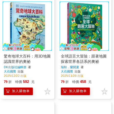
驚奇地球大百科：用3D地圖
全球語言大冒險：跟著地圖
認識世界的奧祕
探索世界各語系的奧祕
DK出版社編輯群
著
瑞秋．蘭開夏
著
大石國際
出版
大石國際
出版
2025/12/22 出版
2025/11/28 出版
592
458
79
折
特價
元
79
折
特價
元
加入購物車
加入購物車