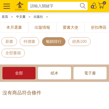
0
首頁
＞
中文書
＞
出版社
＞
本月選書
出版情報
愛書大使
折扣專區
新書
特價書
暢銷排行
經典100
全部書籍
全部
紙本
電子書
沒有商品符合條件