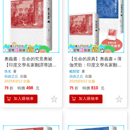
奧義書：生命的究竟奧祕
【生命的原典】奧義書＋薄
【印度文學名家翻譯導讀】
伽梵歌：印度文學名家翻譯
（大地之戀燙金書衣∣精裝典
導讀｜大地之戀精美書衣典
佚名
著
毗耶娑
著
自由之丘
出版
自由之丘
出版
藏版)
藏版(套書加贈燙金藏書票)
2025/03/12 出版
2025/03/12 出版
498
810
79
折
特價
元
75
折
特價
元
加入購物車
加入購物車