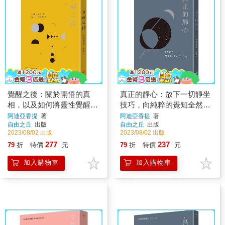
覺醒之後：關於開悟的真
真正的靜心：放下一切靜坐
相，以及如何將靈性覺醒落
技巧，向純粹的覺知全然敞
(三版)
開(三版)
阿迪亞香提
著
阿迪亞香提
著
自由之丘
出版
自由之丘
出版
2023/08/02 出版
2023/08/02 出版
277
237
79
折
特價
元
79
折
特價
元
加入購物車
加入購物車