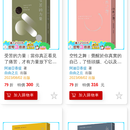
受苦的力量：當你真正看見
空性之舞：覺醒於你真實的
了痛苦，才有力量放下它
自己，了悟頭腦、心以及存
(三版)
在的實相(三版)
阿迪亞香提
著
阿迪亞香提
著
自由之丘
出版
自由之丘
出版
2023/08/02 出版
2023/08/02 出版
300
316
79
折
特價
元
79
折
特價
元
加入購物車
加入購物車