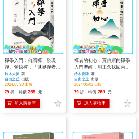
禪學入門：何謂禪、發現
禪者的初心：賈伯斯的禪學
禪、領悟禪，「世界禪者」
入門聖經，用正念找回內在
鈴木大拙最具影響力經典代
平靜，踏上靈魂尋覓之旅
鈴木大拙
著
鈴木俊隆
著
自由之丘
出版
自由之丘
出版
表作
(二版)
2024/08/28 出版
2024/05/02 出版
269
269
79
折
特價
元
79
折
特價
元
加入購物車
加入購物車