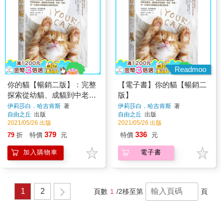
Readmoo
你的貓【暢銷二版】：完整
【電子書】你的貓【暢銷二
探索從幼貓、成貓到中老年
版】
貓的照顧，照著這樣做，讓
伊莉莎白．哈吉肯斯
著
伊莉莎白．哈吉肯斯
著
自由之丘
出版
自由之丘
出版
愛貓活得健康、幸福、長
2021/05/26 出版
2021/05/26 出版
壽！每一位貓奴及獸醫的必
379
336
79
折
特價
元
特價
元
備經典指南！
加入購物車
電子書
1
2
頁數
1
/2
移至第
頁