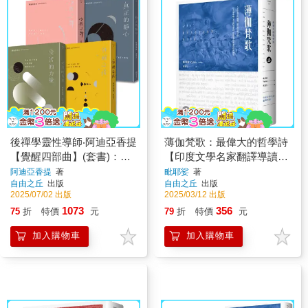
後禪學靈性導師‧阿迪亞香提
薄伽梵歌：最偉大的哲學詩
【覺醒四部曲】(套書)：空
【印度文學名家翻譯導讀】
性之舞＋覺醒之後＋真正的
（大地之戀燙金書衣∣精裝典
阿迪亞香提
著
毗耶娑
著
自由之丘
出版
自由之丘
出版
靜心＋受苦的力量(三版)
藏版）
2025/07/02 出版
2025/03/12 出版
1073
356
75
折
特價
元
79
折
特價
元
加入購物車
加入購物車