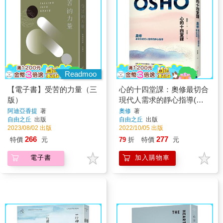
Readmoo
【電子書】受苦的力量（三
心的十四堂課：奧修最切合
版）
現代人需求的靜心指導(三
版)
阿迪亞香提
著
奧修
著
自由之丘
出版
自由之丘
出版
2023/08/02 出版
2022/10/05 出版
266
277
特價
元
79
折
特價
元
電子書
加入購物車