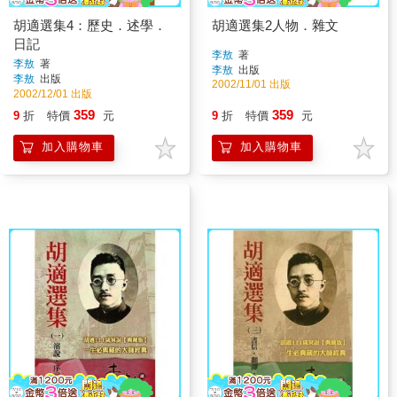
胡適選集4：歷史．述學．
胡適選集2人物．雜文
日記
李敖
著
李敖
著
李敖
出版
李敖
出版
2002/11/01 出版
2002/12/01 出版
359
359
9
折
特價
元
9
折
特價
元
加入購物車
加入購物車