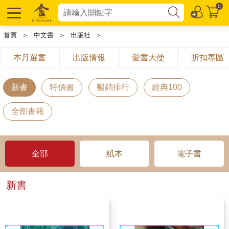
0
首頁
＞
中文書
＞
出版社
＞
本月選書
出版情報
愛書大使
折扣專區
新書
特價書
暢銷排行
經典100
全部書籍
全部
紙本
電子書
新書