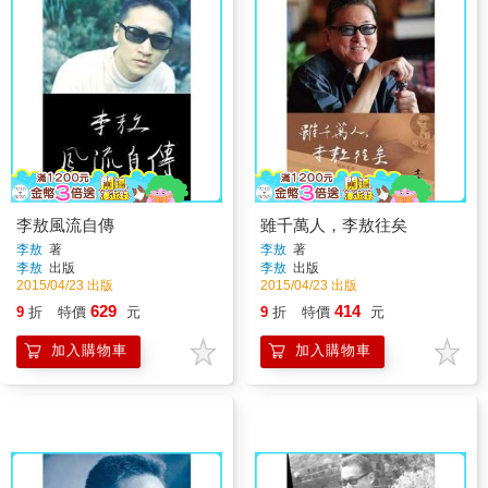
李敖風流自傳
雖千萬人，李敖往矣
李敖
著
李敖
著
李敖
出版
李敖
出版
2015/04/23 出版
2015/04/23 出版
629
414
9
折
特價
元
9
折
特價
元
加入購物車
加入購物車