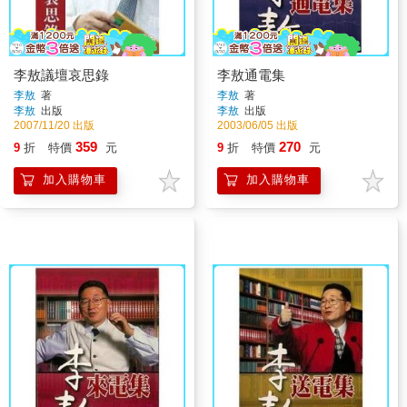
李敖議壇哀思錄
李敖通電集
李敖
著
李敖
著
李敖
出版
李敖
出版
2007/11/20 出版
2003/06/05 出版
359
270
9
折
特價
元
9
折
特價
元
加入購物車
加入購物車