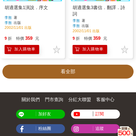
胡適選集1演說．序文
胡適選集3書信．翻譯．詩
詞
李敖
著
李敖
著
李敖
出版
李敖
出版
2002/11/01 出版
2002/11/01 出版
359
359
9
折
特價
元
9
折
特價
元
加入購物車
加入購物車
看全部
關於我們
門市查詢
分紅大聯盟
客服中心
加好友
訂閱
粉絲團
追蹤