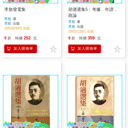
李敖發電集
胡適選集5：考據．年譜．
政論
李敖
著
李敖
著
李敖
出版
李敖
出版
2003/03/05 出版
2002/12/01 出版
252
359
9
折
特價
元
9
折
特價
元
加入購物車
加入購物車