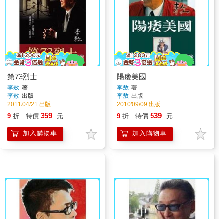
第73烈士
陽痿美國
李敖
著
李敖
著
李敖
出版
李敖
出版
2011/04/21 出版
2010/09/09 出版
359
539
9
折
特價
元
9
折
特價
元
加入購物車
加入購物車