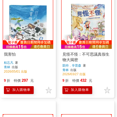
我害怕
見怪不怪：不可思議真假生
物大揭密
粘忘凡
著
凱特．辛普森
著
青林
出版
青林
出版
2026/05/01 出版
2026/03/27 出版
297
432
9
折
特價
元
9
折
特價
元
加入購物車
加入購物車