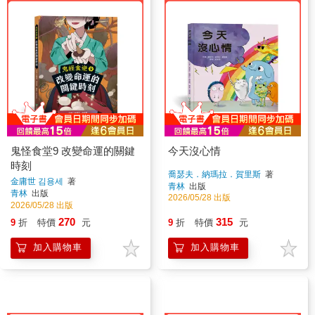
鬼怪食堂9 改變命運的關鍵
今天沒心情
時刻
喬瑟夫．納瑪拉．賀里斯
著
金庸世 김용세
著
青林
出版
青林
出版
2026/05/28 出版
2026/05/28 出版
270
315
9
折
特價
元
9
折
特價
元
加入購物車
加入購物車