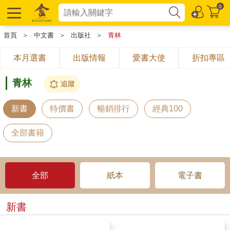
0
首頁
＞
中文書
＞
出版社
＞
青林
本月選書
出版情報
愛書大使
折扣專區
青林
追蹤
新書
特價書
暢銷排行
經典100
全部書籍
全部
紙本
電子書
新書