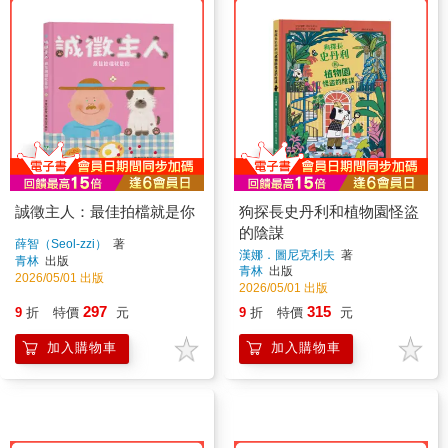
誠徵主人：最佳拍檔就是你
狗探長史丹利和植物園怪盜
的陰謀
薛智（Seol-zzi）
著
漢娜．圖尼克利夫
著
青林
出版
青林
出版
2026/05/01 出版
2026/05/01 出版
297
315
9
折
特價
元
9
折
特價
元
加入購物車
加入購物車