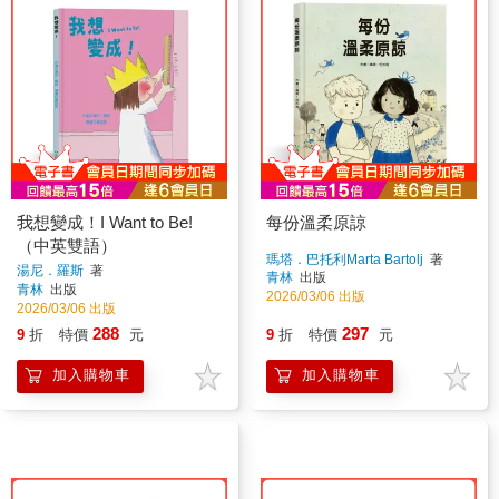
我想變成！I Want to Be!
每份溫柔原諒
（中英雙語）
瑪塔．巴托利Marta Bartolj
著
湯尼．羅斯
著
青林
出版
青林
出版
2026/03/06 出版
2026/03/06 出版
288
297
9
折
特價
元
9
折
特價
元
加入購物車
加入購物車