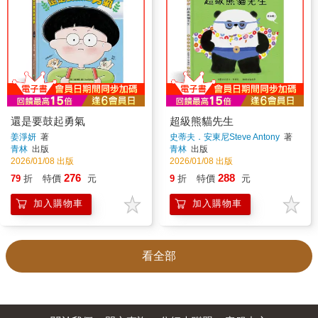
還是要鼓起勇氣
超級熊貓先生
姜淨妍
著
史蒂夫．安東尼Steve Antony
著
青林
出版
青林
出版
2026/01/08 出版
2026/01/08 出版
276
288
79
折
特價
元
9
折
特價
元
加入購物車
加入購物車
看全部