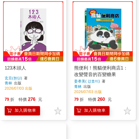
123木頭人
熊便利！熊貓便利商店1：
改變聲音的百變糖果
玄旦(현단)
著
姜孝美( 강효미)
著
青林
出版
青林
出版
2026/07/03 出版
2026/07/03 出版
276
260
79
折
特價
元
79
折
特價
元
加入購物車
加入購物車