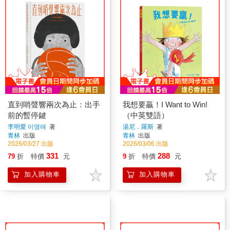
直到哨聲響兩次為止：出手
我想要贏！I Want to Win!
前的暫停鍵
（中英雙語）
李明愛 이명애
著
湯尼．羅斯
著
青林
出版
青林
出版
2026/03/27 出版
2026/03/06 出版
331
288
79
折
特價
元
9
折
特價
元
加入購物車
加入購物車