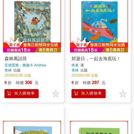
森林萬話筒
郊遊日，一起去海底玩！
安德蕾雅・圖施卡 Andrea
咚東
著
Tuschka
著
青林
出版
青林
出版
2026/01/30 出版
2026/01/30 出版
306
297
9
折
特價
元
9
折
特價
元
加入購物車
加入購物車