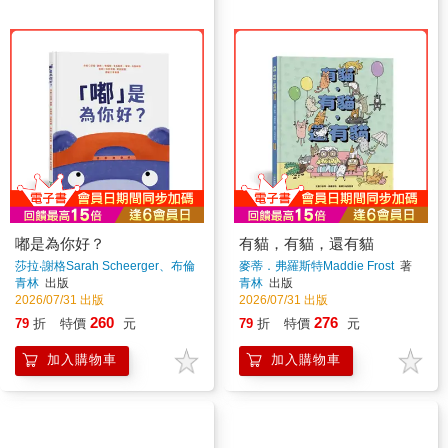
嘟是為你好？
有貓，有貓，還有貓
莎拉‧謝格Sarah Scheerger、布倫
麥蒂．弗羅斯特Maddie Frost
著
特‧卡馬利奇Brent Camalich、潔
青林
出版
青林
出版
米‧卡馬利奇Jamie Camalich
著
2026/07/31 出版
2026/07/31 出版
260
276
79
折
特價
元
79
折
特價
元
加入購物車
加入購物車