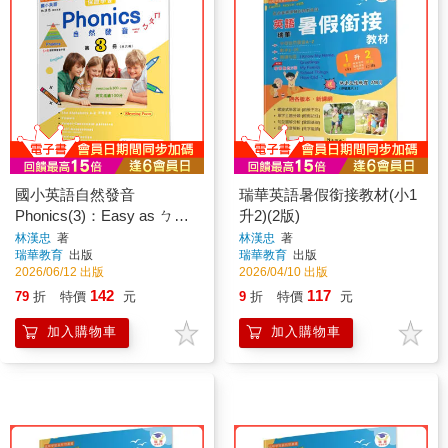
國小英語自然發音
瑞華英語暑假銜接教材(小1
Phonics(3)：Easy as ㄅㄆ
升2)(2版)
ㄇ
林漢忠
著
林漢忠
著
瑞華教育
出版
瑞華教育
出版
2026/06/12 出版
2026/04/10 出版
142
117
79
折
特價
元
9
折
特價
元
加入購物車
加入購物車