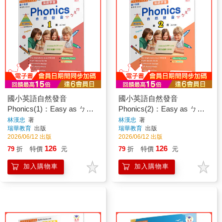
國小英語自然發音
國小英語自然發音
Phonics(1)：Easy as ㄅㄆ
Phonics(2)：Easy as ㄅㄆ
ㄇ
ㄇ
林漢忠
著
林漢忠
著
瑞華教育
出版
瑞華教育
出版
2026/06/12 出版
2026/06/12 出版
126
126
79
折
特價
元
79
折
特價
元
加入購物車
加入購物車