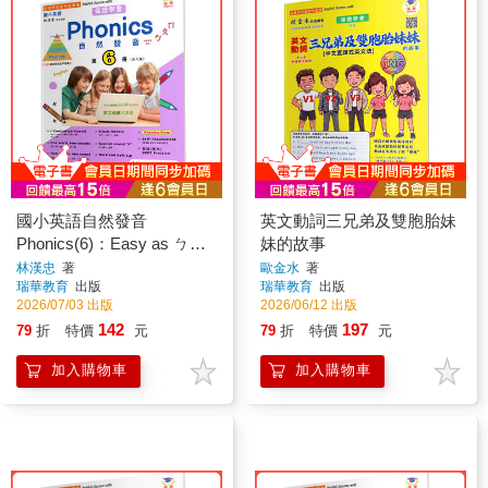
國小英語自然發音
英文動詞三兄弟及雙胞胎妹
Phonics(6)：Easy as ㄅㄆ
妹的故事
ㄇ
林漢忠
著
歐金水
著
瑞華教育
出版
瑞華教育
出版
2026/07/03 出版
2026/06/12 出版
142
197
79
折
特價
元
79
折
特價
元
加入購物車
加入購物車