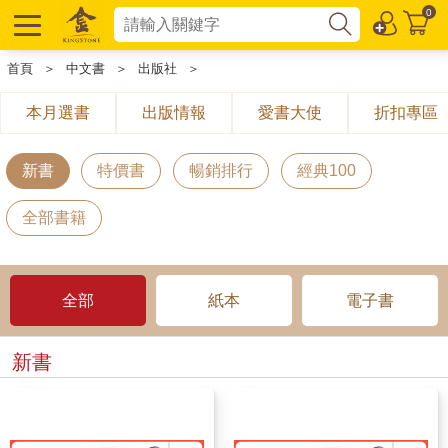
0
首頁
＞
中文書
＞
出版社
＞
本月選書
出版情報
愛書大使
折扣專區
新書
特價書
暢銷排行
經典100
全部書籍
全部
紙本
電子書
新書