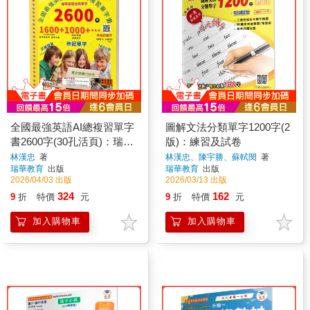
全國最強英語AI總複習單字
圖解文法分類單字1200字(2
書2600字(30孔活頁)：瑞華
版)：練習及試卷
基礎分類單字
林漢忠
著
林漢忠、陳宇勝、蘇軾閔
著
瑞華教育
出版
瑞華教育
出版
2026/04/03 出版
2026/03/13 出版
324
162
9
折
特價
元
9
折
特價
元
加入購物車
加入購物車