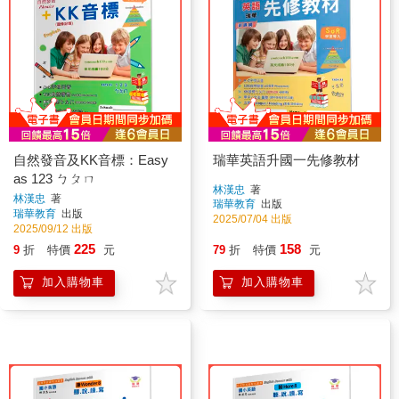
自然發音及KK音標：Easy
瑞華英語升國一先修教材
as 123 ㄅㄆㄇ
林漢忠
著
林漢忠
著
瑞華教育
出版
瑞華教育
出版
2025/07/04 出版
2025/09/12 出版
225
158
9
折
特價
元
79
折
特價
元
加入購物車
加入購物車