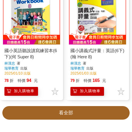
國小英語聽說讀寫練習本(6
國小講義式評量：英語(6下)
下)(何 Super 8)
(翰 Here 8)
林漢忠
著
林漢忠
著
瑞華教育
出版
瑞華教育
出版
2025/01/10 出版
2025/01/03 出版
94
165
78
折
特價
元
79
折
特價
元
加入購物車
加入購物車
看全部