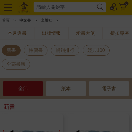
0
首頁
＞
中文書
＞
出版社
＞
本月選書
出版情報
愛書大使
折扣專區
新書
特價書
暢銷排行
經典100
全部書籍
全部
紙本
電子書
新書