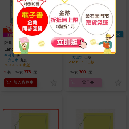
Readmoo
陸與海之間 (Between the
【電子書】陸與海之間
Land And the Sea)
李彩琴
著
李彩琴
著
一方山水
出版
一方山水
出版
2020/01/10 出版
2020/01/10 出版
378
300
9
折
特價
元
特價
元
加入購物車
電子書