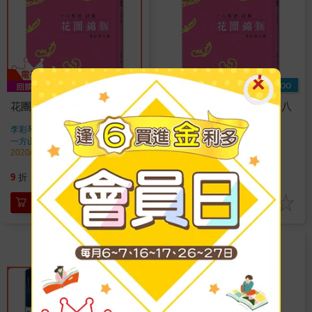
Readmoo
花團錦簇：十八相送詩集
【電子書】花團錦簇：十八
相送詩集
李彩琴
著
李彩琴
著
一方山水
出版
一方山水
出版
2020/11/01 出版
2020/11/01 出版
234
208
9
折
特價
元
特價
元
加入購物車
電子書