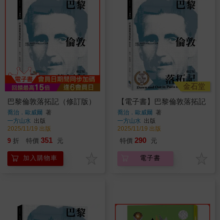
金石堂
巴黎倫敦落拓記（修訂版）
【電子書】巴黎倫敦落拓記
喬治．歐威爾
著
喬治．歐威爾
著
一方山水
出版
一方山水
出版
2025/11/19 出版
2025/11/19 出版
351
290
9
折
特價
元
特價
元
加入購物車
電子書