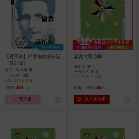
Readmoo
【電子書】巴黎倫敦落拓記
請勿大聲喧嘩
（修訂版）
李彩琴
著
喬治．歐威爾
著
一方山水
出版
一方山水
出版
2023/10/11 出版
2025/11/19 出版
290
360
特價
元
9
折
特價
元
電子書
加入購物車