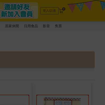
0
登入/註冊
電
居家休閒
日用食品
影音
售票