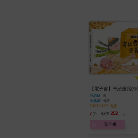
【電子書】寄給露露的
吳語緁
著
小典藏
出版
2023/11/01 出版
252
7
折
特價
元
電子書