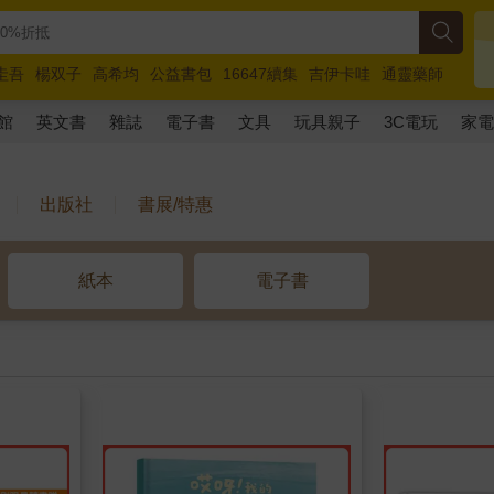
圭吾
楊双子
高希均
公益書包
16647續集
吉伊卡哇
通靈藥師
路邊攤新作
馬斯克
玩具總動員5
超慢跑
館
英文書
雜誌
電子書
文具
玩具親子
3C電玩
家
出版社
書展/特惠
紙本
電子書