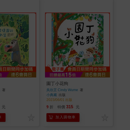
園丁小花狗
黑
著
吳欣芷 Cindy Wume
著
小典藏
出版
2023/06/01 出版
315
元
9
折
特價
元
車
加入購物車