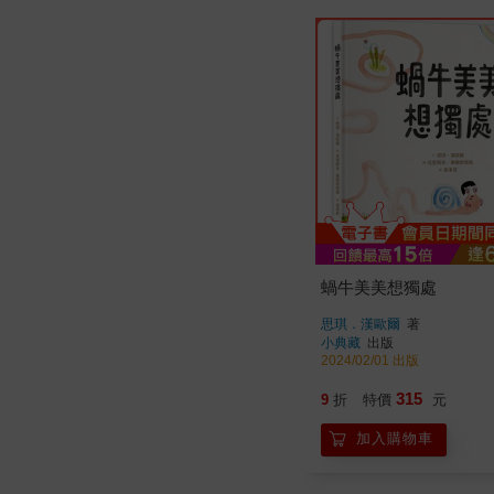
蝸牛美美想獨處
思琪．漢歐爾
著
小典藏
出版
2024/02/01 出版
315
9
折
特價
元
加入購物車