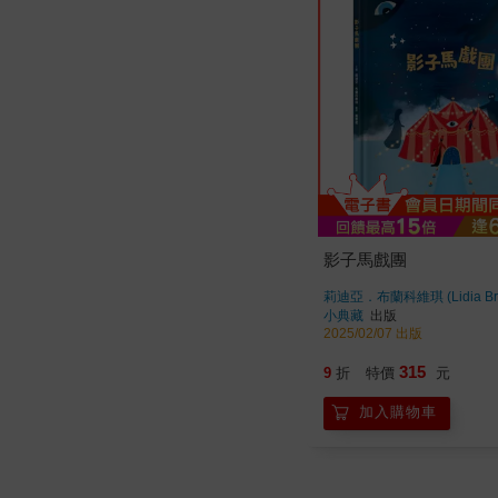
影子馬戲團
莉迪亞．布蘭科維琪 (Lidia Bra
著
小典藏
出版
2025/02/07 出版
315
9
折
特價
元
加入購物車