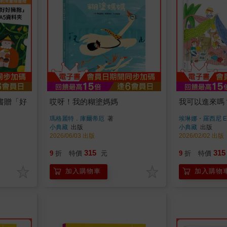
書贈「好
哎呀！我的糊塗媽媽
我可以進來嗎
瑪格麗特．庫爾蒂厄
著
埃琳娜・羅西尼 Elen
小典藏
出版
小典藏
出版
2026/06/03 出版
2026/02/02 出版
315
315
9
折
特價
元
9
折
特價
加入購物車
加入購物