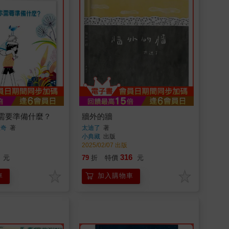
需要準備什麼？
牆外的牆
拉奇
著
太迪了
著
小典藏
出版
2025/02/07 出版
316
元
79
折
特價
元
車
加入購物車