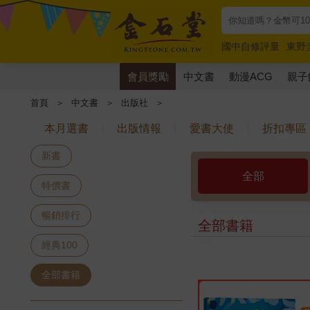
國中自修評量
東野
唯紅花綻放
奧德賽
會員獎勵
中文書
動漫ACG
親子
首頁
＞
中文書
＞
出版社
＞
本月選書
出版情報
愛書大使
折扣專區
新書
全部
特價書
暢銷排行
全部書籍
經典100
全部書籍