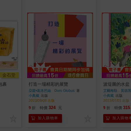
金石堂
包裹
打造一場精彩的展覽
波堤圖的水盆
朶蘿•葛洛芭絲 Doro Globus
著
艾爾梅勒．莫德
小典藏
出版
小典藏
出版
2023/09/08 出版
2023/07/01 出版
324
315
9
折
特價
元
9
折
特價
加入購物車
加入購物