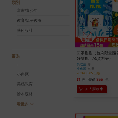
類別
童書/青少年
教育/親子教養
藝術設計
回家抱抱（首刷限量隨
書系
好擁抱」A5資料夾）
.
吳欣芷
著
小典藏
出版
2026/08/05 出版
小典藏
355
79
折
特價
元
美感教育
加入購物車
繪本森林