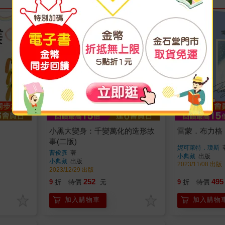
小黑大變身：千變萬化的造形故
雷蒙．布力格
事(二版)
妮可萊特．瓊斯
曹俊彥
著
小典藏
出版
小典藏
出版
2023/11/08 出版
2023/12/29 出版
252
495
9
折
特價
元
9
折
特價
加入購物車
加入購物