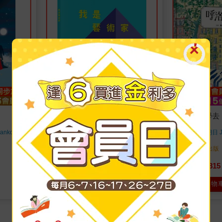
我是藝術家：走進藝術家的工作
呼洛特上學去
室
nković)
茱麗葉‧拉格朗日 Juli
朶蘿•葛洛芭絲 Doro Globus
著
小典藏
出版
小典藏
出版
2024/06/12 出版
2024/10/07 出版
324
315
9
折
特價
元
9
折
特價
加入購物車
加入購物