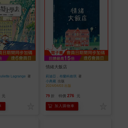
情緒大飯店
ette Lagrange
著
莉迪亞．布蘭科維琪
著
小典藏
出版
2024/04/03 出版
276
元
79
折
特價
元
車
加入購物車