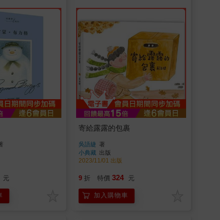
寄給露露的包裹
著
吳語緁
著
小典藏
出版
2023/11/01 出版
324
元
9
折
特價
元
車
加入購物車