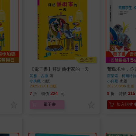
金石堂
【電子書】拜訪藝術家的一天
荒島求生，你
妮雅．古德
著
羅蘭索．柯爾特
小典藏
出版
小典藏
出版
2025/12/01 出版
2025/08/06 出版
224
315
7
折
特價
元
9
折
特價
電子書
加入購物