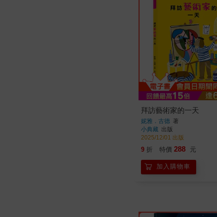
拜訪藝術家的一天
妮雅．古德
著
小典藏
出版
2025/12/01 出版
288
9
折
特價
元
加入購物車