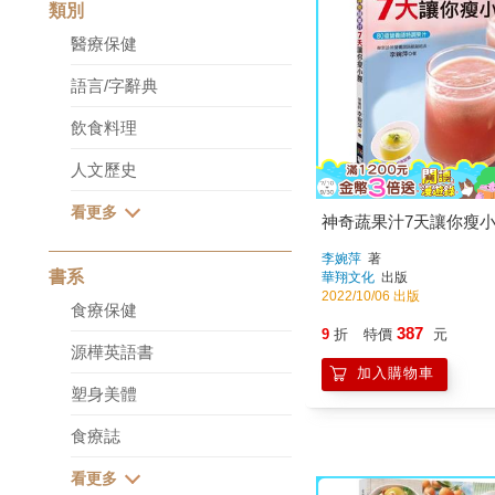
類別
醫療保健
語言/字辭典
飲食料理
人文歷史
神奇蔬果汁7天讓你瘦
李婉萍
著
書系
華翔文化
出版
2022/10/06 出版
食療保健
387
9
折
特價
元
源樺英語書
加入購物車
塑身美體
食療誌