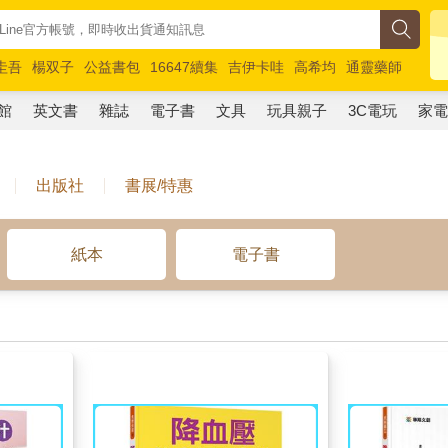
圭吾
楊双子
公益書包
16647續集
吉伊卡哇
高希均
通靈藥師
路邊攤新作
馬斯克
玩具總動員5
超慢跑
館
英文書
雜誌
電子書
文具
玩具親子
3C電玩
家
出版社
書展/特惠
紙本
電子書