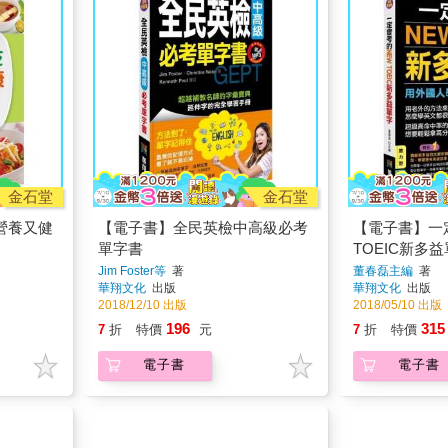
金石堂
金石堂
營養又健
【電子書】全民英檢中高級必考
【電子書】一
單字書
TOEIC新多
Jim Foster等
著
董春磊主編
著
華翔文化
出版
華翔文化
出版
2018/12/10 出版
2018/05/10 出版
196
315
7
折
特價
元
7
折
特價
電子書
電子書