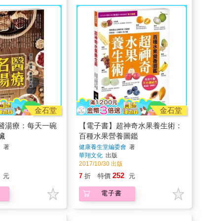
金石堂
金石堂
醫湯療：每天一碗
【電子書】超神奇水果養生術：
臟
百種水果營養圖鑑
會
著
健康養生堂編委會
著
華翔文化
出版
2017/10/30 出版
252
元
7
折
特價
元
電子書