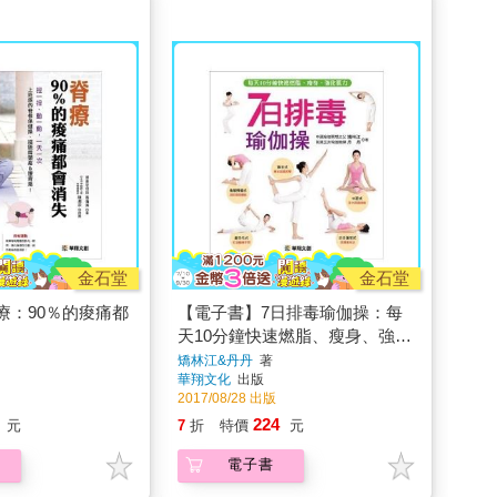
金石堂
金石堂
療：90％的痠痛都
【電子書】7日排毒瑜伽操：每
天10分鐘快速燃脂、瘦身、強化
肌力
矯林江&丹丹
著
華翔文化
出版
2017/08/28 出版
224
元
7
折
特價
元
電子書