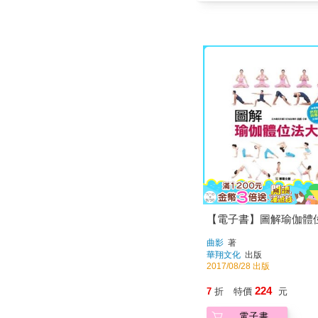
【電子書】圖解瑜伽體
曲影
著
華翔文化
出版
2017/08/28 出版
224
7
折
特價
元
電子書