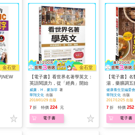
金石堂
金石堂
的NEW
【電子書】看世界名著學英文：
【電子書】名
英語閱讀力，從「經典」開始
湯，藥膳調五
威廉．H．麥加菲
著
健康養生堂編委
華翔文化
出版
華翔文化
出版
2018/01/29 出版
2017/12/25 出版
224
252
7
折
特價
元
7
折
特價
電子書
電子書