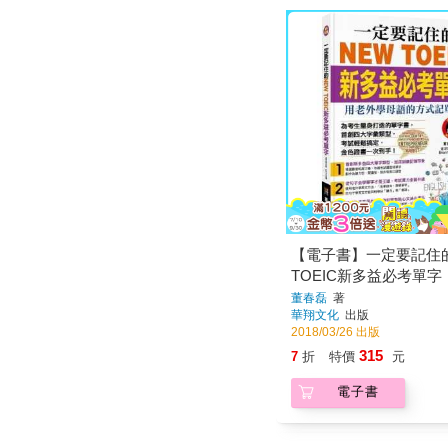
【電子書】一定要記住
TOEIC新多益必考單字
董春磊
著
華翔文化
出版
2018/03/26 出版
315
7
折
特價
元
電子書