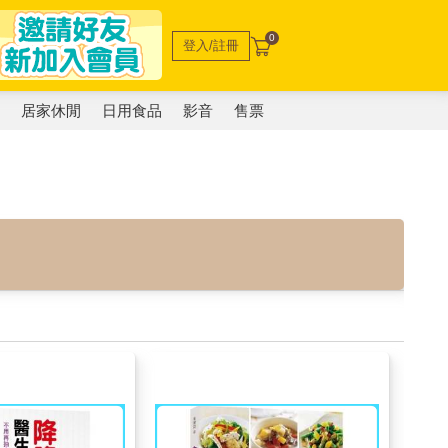
0
登入/註冊
電
居家休閒
日用食品
影音
售票