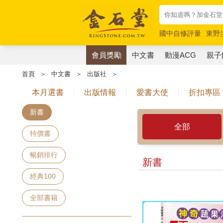
國中自修評量
東野
唯紅花綻放
奧德賽
會員獎勵
中文書
動漫ACG
親子
首頁
＞
中文書
＞
出版社
＞
本月選書
出版情報
愛書大使
折扣專區
新書
全部
特價書
暢銷排行
新書
經典100
全部書籍