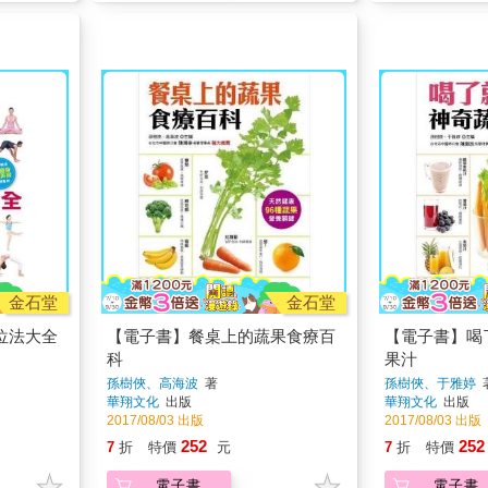
金石堂
金石堂
位法大全
【電子書】餐桌上的蔬果食療百
【電子書】喝
科
果汁
孫樹俠、高海波
著
孫樹俠、于雅婷
華翔文化
出版
華翔文化
出版
2017/08/03 出版
2017/08/03 出版
252
252
7
折
特價
元
7
折
特價
電子書
電子書