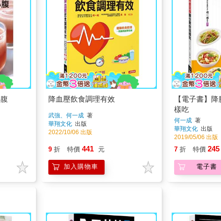
小腹
降血壓飲食調理有效
【電子書】降
樣吃
武強、何一成
著
何一成
著
華翔文化
出版
華翔文化
出版
2022/10/06 出版
2019/05/06 出版
441
245
9
折
特價
元
7
折
特價
加入購物車
電子書