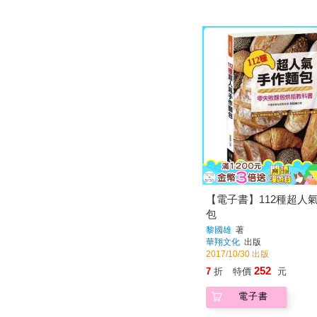
【電子書】112種超人
包
黎國雄
著
華翔文化
出版
2017/10/30 出版
252
7
折
特價
元
電子書