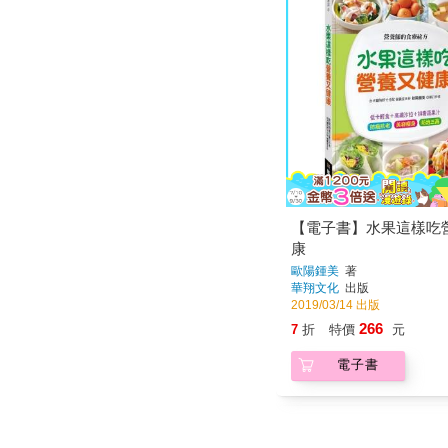
【電子書】水果這樣吃
康
歐陽鍾美
著
華翔文化
出版
2019/03/14 出版
266
7
折
特價
元
電子書