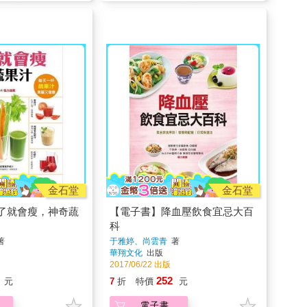
金石堂
金石堂
了就會瘦，神奇蔬
【電子書】降血壓飲食宜忌大百
科
著
于雅婷、尚雲青
著
華翔文化
出版
2017/06/22 出版
252
元
7
折
特價
元
電子書