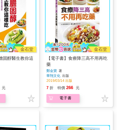
金石堂
金石堂
膽固醇醫生教你這
【電子書】食療降三高不用再吃
藥
鄭金寶
著
華翔文化
出版
2019/03/14 出版
266
元
7
折
特價
元
電子書