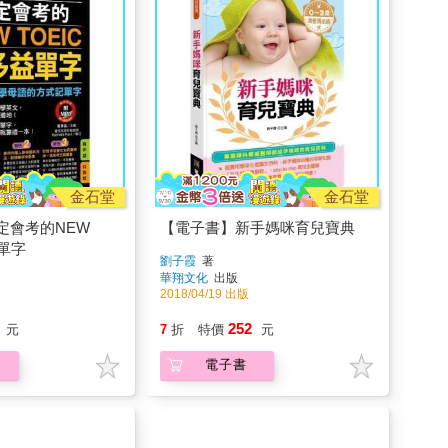
金石堂
金石堂
定會考的NEW
【電子書】新手媽咪育兒寶典
益單字
劉子霞
著
華翔文化
出版
2018/04/19 出版
252
元
7
折
特價
元
電子書