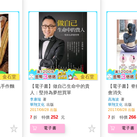
金石堂
金石堂
氣手作麵
【電子書】做自己生命中的貴
【電子書】脊
人：堅持為夢想買單
會消失
李康瑞
著
高海波
著
華翔文化
出版
華翔文化
出版
2017/08/28 出版
2017/08/28 出版
252
266
7
折
特價
元
7
折
特價
電子書
電子書