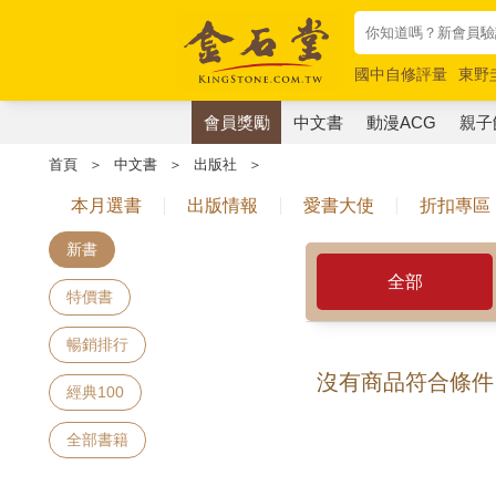
國中自修評量
東野
唯紅花綻放
奧德賽
會員獎勵
中文書
動漫ACG
親子
首頁
＞
中文書
＞
出版社
＞
本月選書
出版情報
愛書大使
折扣專區
新書
全部
特價書
暢銷排行
沒有商品符合條件
經典100
全部書籍