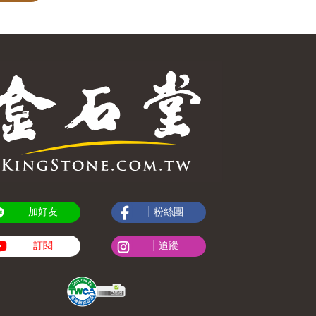
加好友
粉絲團
訂閱
追蹤