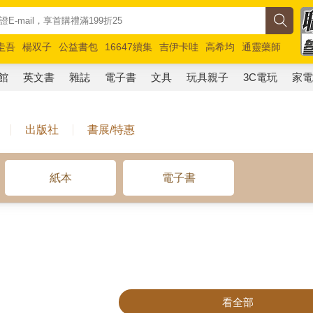
圭吾
楊双子
公益書包
16647續集
吉伊卡哇
高希均
通靈藥師
路邊攤新作
馬斯克
玩具總動員5
超慢跑
館
英文書
雜誌
電子書
文具
玩具親子
3C電玩
家
出版社
書展/特惠
紙本
電子書
看全部