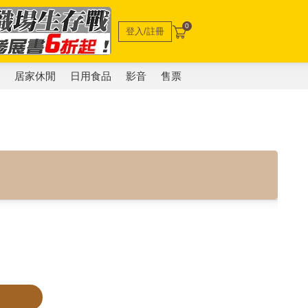
0
登入/註冊
電
居家休閒
日用食品
影音
售票