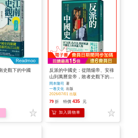
Readmoo
南史觀下的中國
反派的中國史：從隋煬帝、安祿
山到萬曆皇帝，敗者史觀下的中
華帝國
岡本隆司
著
一卷文化
出版
2026/07/01 出版
435
79
折
特價
元
加入購物車