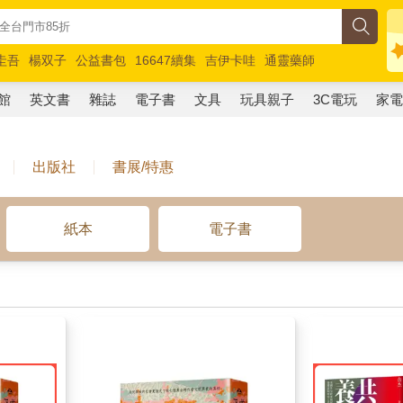
圭吾
楊双子
公益書包
16647續集
吉伊卡哇
通靈藥師
路邊攤新作
馬斯克
玩具總動員5
超慢跑
館
英文書
雜誌
電子書
文具
玩具親子
3C電玩
家
出版社
書展/特惠
紙本
電子書