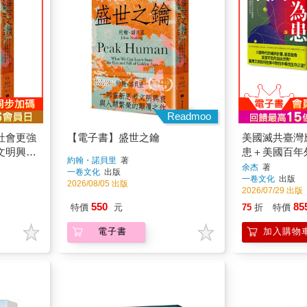
Readmoo
社會更強
【電子書】盛世之鑰
美國滅共臺灣
文明興衰
患＋美國百年
約翰・諾貝里
著
冊）
余杰
著
一卷文化
出版
一卷文化
出版
2026/08/05 出版
2026/07/29 出版
550
85
特價
元
75
折
特價
電子書
加入購物