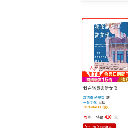
我在議員家當女僕
蘿西娜.哈里森
著
一卷文化
出版
2026/04/09 出版
410
79
折
特價
元
加入購物車