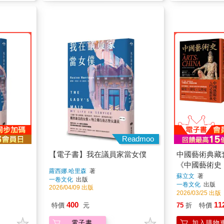
Readmoo
【電子書】我在議員家當女僕
中國藝術典藏
《中國藝術史
蘿西娜.哈里森
著
版】》、《中
蘇立文
著
一卷文化
出版
一卷文化
出版
性》
2026/04/09 出版
2026/03/25 出版
400
11
特價
元
75
折
特價
電子書
加入購物