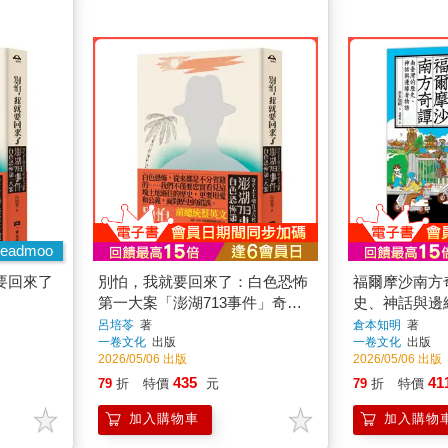
eadmoo
要回來了
別怕，我就要回來了：白色恐怖
福爾摩沙南方
第一大案「澎湖713事件」奇女
史、神話與邊
子王培五與六名子女的故事
呂培苓
著
倉本知明
著
一卷文化
出版
一卷文化
出版
2026/05/06 出版
2026/05/06 出版
435
41
79
折
特價
元
79
折
特價
加入購物車
加入購物