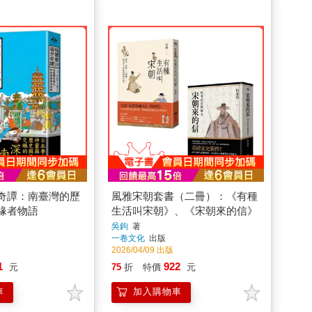
奇譚：南臺灣的歷
風雅宋朝套書（二冊）：《有種
緣者物語
生活叫宋朝》、《宋朝來的信》
吳鉤
著
一卷文化
出版
2026/04/09 出版
1
922
元
75
折
特價
元
車
加入購物車