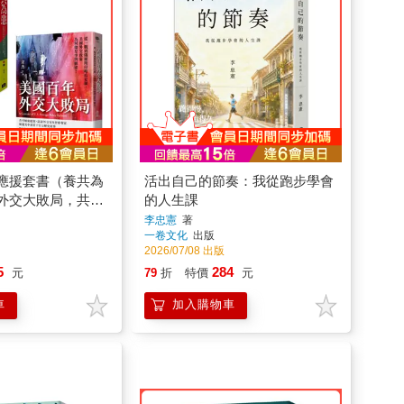
應援套書（養共為
活出自己的節奏：我從跑步學會
外交大敗局，共二
的人生課
李忠憲
著
一卷文化
出版
2026/07/08 出版
5
284
元
79
折
特價
元
車
加入購物車