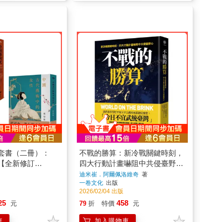
套書（二冊）：
不戰的勝算：新冷戰關鍵時刻，
【全新修訂
四大行動計畫嚇阻中共侵臺野心
國古代藝術中的女
（《晶片戰爭》作者力薦、《經
迪米崔．阿爾佩洛維奇
著
一卷文化
出版
濟學人》年度最佳書籍）
2026/02/04 出版
25
458
元
79
折
特價
元
車
加入購物車