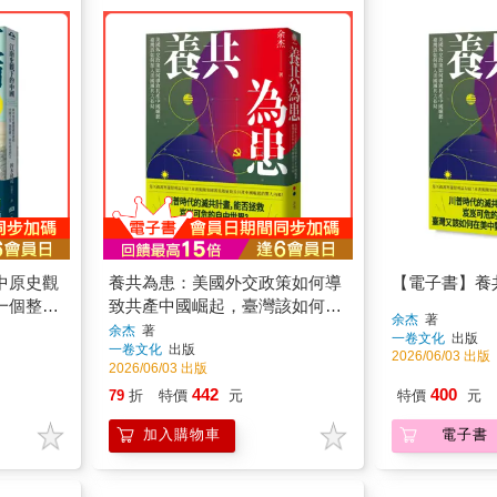
中原史觀
養共為患：美國外交政策如何導
【電子書】養
一個整
致共產中國崛起，臺灣該如何加
余杰
著
入美國滅共大布局
余杰
著
一卷文化
出版
一卷文化
出版
2026/06/03 出版
2026/06/03 出版
442
400
79
折
特價
元
特價
元
加入購物車
電子書