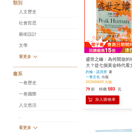
類別
人文歷史
社會哲思
藝術設計
文學
盛世之鑰：為何開放的
大？從七個黃金時代看
的真相
約翰・諾貝里
著
書系
一卷文化
出版
2026/08/05 出版
一卷歷史
593
79
折
特價
元
一卷國際
加入購物車
人文悠活
.