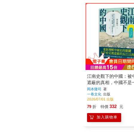
江南史觀下的中國：被
遮蔽的真相，中國不是
體，而是南北對立
岡本隆司
著
一卷文化
出版
2026/07/01 出版
332
79
折
特價
元
加入購物車