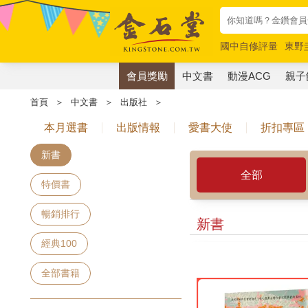
國中自修評量
東野
唯紅花綻放
奧德賽
會員獎勵
中文書
動漫ACG
親子
首頁
＞
中文書
＞
出版社
＞
本月選書
出版情報
愛書大使
折扣專區
新書
全部
特價書
暢銷排行
新書
經典100
全部書籍