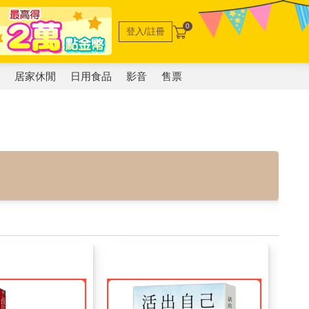
0
登入/註冊
電
居家休閒
日用食品
影音
售票