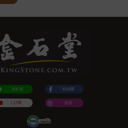
加好友
粉絲團
訂閱
追蹤