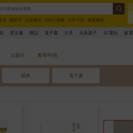
圭吾
楊双子
公益書包
16647續集
吉伊卡哇
通靈藥師
路邊攤新作
馬斯克
玩具總動員5
超慢跑
館
英文書
雜誌
電子書
文具
玩具親子
3C電玩
家
出版社
書展/特惠
紙本
電子書