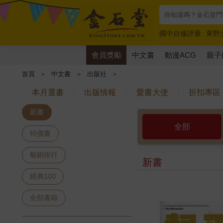
國中自修評量
東野
唯紅花綻放
奧德賽
會員獎勵
中文書
動漫ACG
親子
首頁
＞
中文書
＞
出版社
＞
本月選書
出版情報
愛書大使
折扣專區
新書
全部
特價書
暢銷排行
新書
經典100
全部書籍