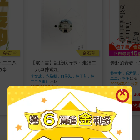
金石堂
金石堂
：二二八
【電子書】記憶鏡行事：走讀二
奔赴的青春：
敘事
二八事件遺址
林韋聿，張尹嚴
李文成，吳易珊，何昱泓，林于玄，林
二二八事件
出版
京右，邱映寰，張哲翰，陳冠宏，許蕙
二二八事件
出版
2023/05/04 出版
玟，曾元濃，雷鎧亦，蔡伊盈，謝宜安
2025/03/27 出版
著
280
38
7
折
特價
元
95
折
特價
電子書
加入購物