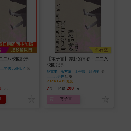
金石堂
二二八校園記事
【電子書】奔赴的青春：二二八
校園記事
，王學儒，邱羽瑄
著
林韋聿，張尹嚴，王學儒，邱羽瑄
著
二二八事件
出版
2023/05/04 出版
0
280
元
7
折
特價
元
車
電子書