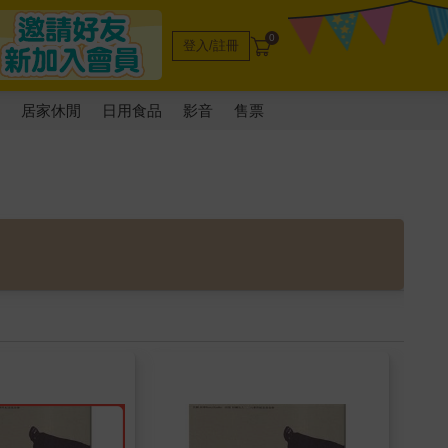
0
登入/註冊
電
居家休閒
日用食品
影音
售票