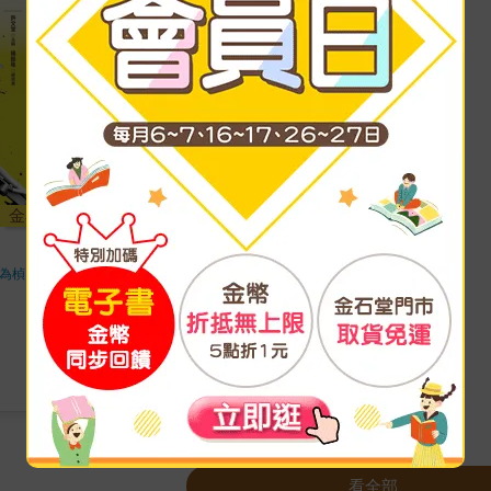
金石堂
為楨
著
看全部