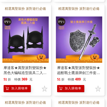
精選萬聖裝扮 派對遊行必備
精選萬聖裝扮 派對遊行必備
摩達客★萬聖派對變裝扮★
摩達客★萬聖派對變裝扮★
黑色大蝙蝠造型面具二入組
超酷戰士鷹盾牌劍三件套組
★Cosplay
合（盾牌/寶劍/護手）
369
489
51
折
特價
元
51
折
特價
元
★Cosplay
加入購物車
加入購物車
精選萬聖裝扮 派對遊行必備
精選萬聖裝扮 派對遊行必備