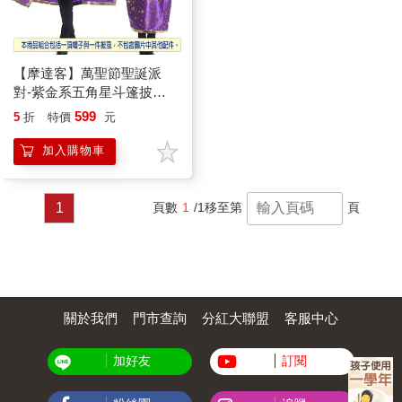
【摩達客】萬聖節聖誕派
對-紫金系五角星斗篷披風
兩件組(女巫帽＋斗篷)
599
5
折
特價
元
加入購物車
1
頁數
1
/1
移至第
頁
關於我們
門市查詢
分紅大聯盟
客服中心
加好友
訂閱