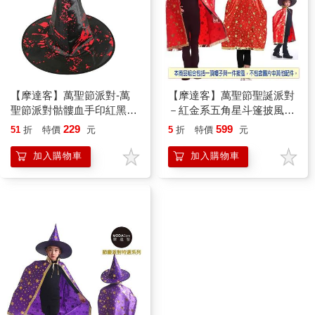
【摩達客】萬聖節派對-萬
【摩達客】萬聖節聖誕派對
聖節派對骷髏血手印紅黑尖
－紅金系五角星斗篷披風兩
頂巫師帽巫婆帽
件組（女巫帽＋斗篷）
229
599
51
折
特價
元
5
折
特價
元
加入購物車
加入購物車