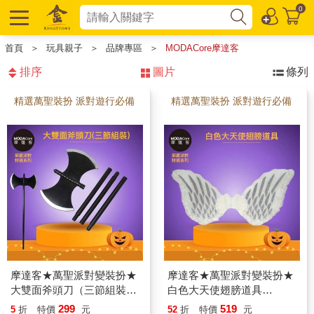
0
首頁
＞
玩具親子
＞
品牌專區
＞
MODACore摩達客
排序
圖片
條列
精選萬聖裝扮 派對遊行必備
精選萬聖裝扮 派對遊行必備
摩達客★萬聖派對變裝扮★
摩達客★萬聖派對變裝扮★
大雙面斧頭刀（三節組裝）
白色大天使翅膀道具
★Cosplay
★Cosplay
299
519
5
折
特價
元
52
折
特價
元