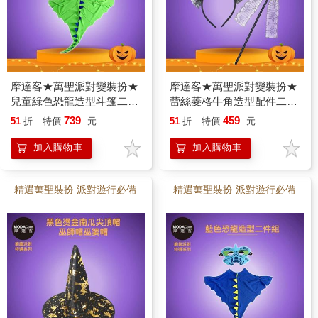
摩達客★萬聖派對變裝扮★
摩達客★萬聖派對變裝扮★
兒童綠色恐龍造型斗篷二件
蕾絲菱格牛角造型配件二件
組（面具/斗篷）★Cosplay
組（髮箍/仙女棒）
739
459
51
折
特價
元
51
折
特價
元
★Cosplay
加入購物車
加入購物車
精選萬聖裝扮 派對遊行必備
精選萬聖裝扮 派對遊行必備