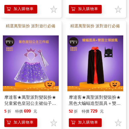
加入購物車
加入購物車
精選萬聖裝扮 派對遊行必備
精選萬聖裝扮 派對遊行必備
摩達客★萬聖派對變裝扮★
摩達客★萬聖派對變裝扮★
兒童紫色皇冠公主裙仙子裝
黑色大蝙蝠造型面具＋雙面
三件組（髮箍/紗裙/仙女
立領披風二件組
699
729
5
折
特價
元
52
折
特價
元
棒） ★Cosplay
(140cm)★Cosplay
加入購物車
加入購物車