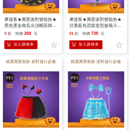
摩達客★萬聖派對變裝扮★
摩達客★萬聖派對變裝扮★
黑色燙金南瓜尖頂帽巫師帽
兒童藍色恐龍造型披風斗篷
巫婆帽★Cosplay
二件組（面具/斗篷）
269
739
5
折
特價
元
51
折
特價
元
★Cosplay
加入購物車
加入購物車
精選萬聖裝扮 派對遊行必備
精選萬聖裝扮 派對遊行必備