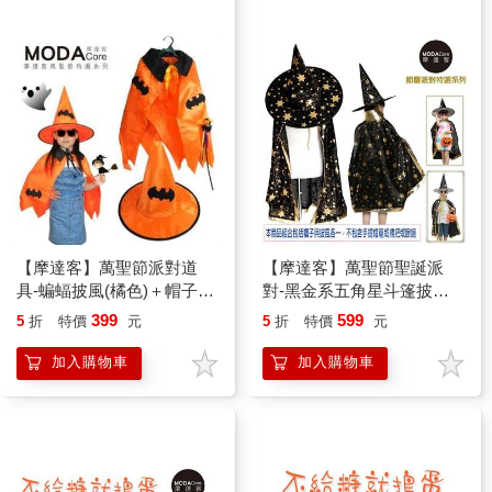
【摩達客】萬聖節派對道
【摩達客】萬聖節聖誕派
具-蝙蝠披風(橘色)＋帽子＋
對-黑金系五角星斗篷披風
手杖三件組合
兩件組(女巫帽＋斗篷)
399
599
5
折
特價
元
5
折
特價
元
加入購物車
加入購物車