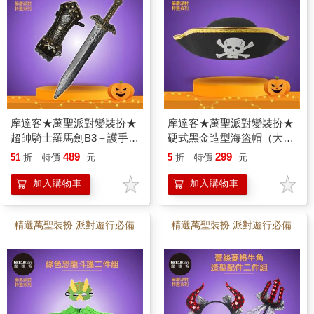
摩達客★萬聖派對變裝扮★
摩達客★萬聖派對變裝扮★
超帥騎士羅馬劍B3＋護手套
硬式黑金造型海盜帽（大）
組合★Cosplay
★Cosplay
489
299
51
折
特價
元
5
折
特價
元
加入購物車
加入購物車
精選萬聖裝扮 派對遊行必備
精選萬聖裝扮 派對遊行必備