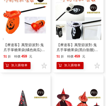
【摩達客】萬聖節派對-鬼
【摩達客】萬聖節派對-鬼
爪手掌糖果袋(橘色南瓜)不
爪手掌糖果袋(黑白骷髏)不
給糖就搗蛋trick or treat
給糖就搗蛋trick or treat
459
459
51
折
特價
元
51
折
特價
元
加入購物車
加入購物車