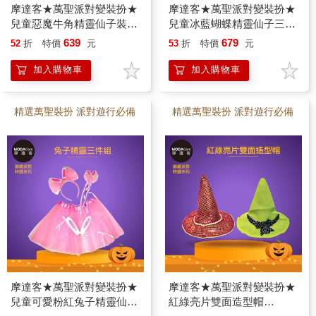
摩達客★萬聖派對變裝扮★
摩達客★萬聖派對變裝扮★
兒童惡魔牛角精靈仙子裝三
兒童冰藍蝴蝶精靈仙子三套
件組（髮箍/紗裙/仙女棒）
組（髮箍/紗裙/仙女棒）
639
679
52
折
特價
元
53
折
特價
元
★Cosplay
★Cosplay
加入購物車
加入購物車
精選萬聖裝扮 派對遊行必備
精選萬聖裝扮 派對遊行必備
摩達客★萬聖派對變裝扮★
摩達客★萬聖派對變裝扮★
兒童可愛粉紅兔子精靈仙子
紅綠亮片雙面造型帽