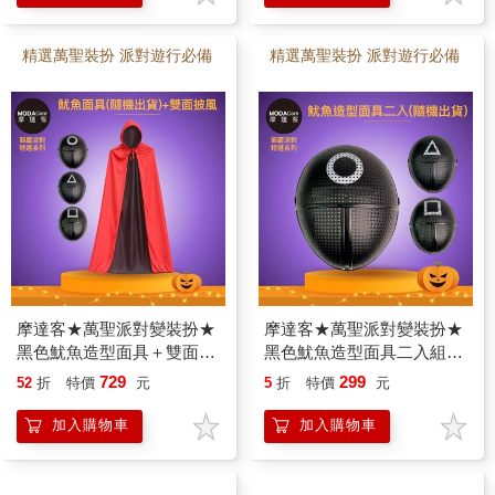
精選萬聖裝扮 派對遊行必備
精選萬聖裝扮 派對遊行必備
摩達客★萬聖派對變裝扮★
摩達客★萬聖派對變裝扮★
黑色魷魚造型面具＋雙面帶
黑色魷魚造型面具二入組★
帽式披風二件組(140cm)★
超夯韓劇Cosplay
729
299
52
折
特價
元
5
折
特價
元
超夯韓劇Cosplay
加入購物車
加入購物車