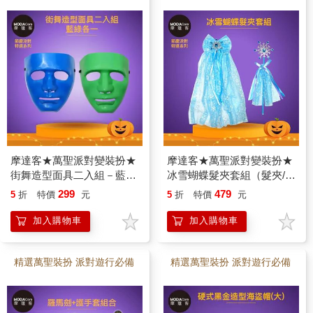
摩達客★萬聖派對變裝扮★
摩達客★萬聖派對變裝扮★
街舞造型面具二入組－藍綠
冰雪蝴蝶髮夾套組（髮夾/仙
各一★Cosplay
女棒） ★Cosplay
299
479
5
折
特價
元
5
折
特價
元
加入購物車
加入購物車
精選萬聖裝扮 派對遊行必備
精選萬聖裝扮 派對遊行必備