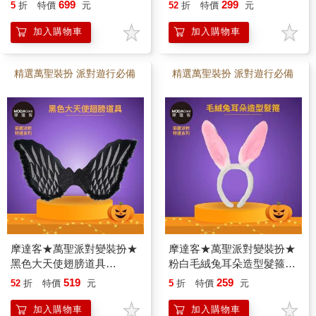
裝三件組（髮箍/紗裙/仙女
★Cosplay
699
299
5
折
特價
元
52
折
特價
元
棒） ★Cosplay
加入購物車
加入購物車
精選萬聖裝扮 派對遊行必備
精選萬聖裝扮 派對遊行必備
摩達客★萬聖派對變裝扮★
摩達客★萬聖派對變裝扮★
黑色大天使翅膀道具
粉白毛絨兔耳朵造型髮箍
★Cosplay
★Cosplay
519
259
52
折
特價
元
5
折
特價
元
加入購物車
加入購物車