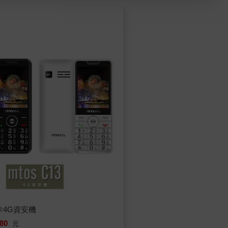
 雙卡4G資安機
80
元