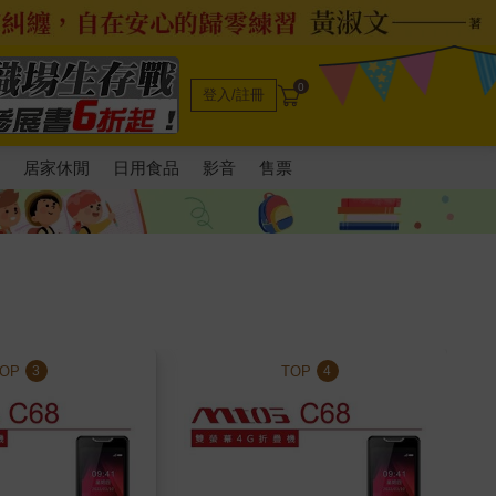
0
登入/註冊
電
居家休閒
日用食品
影音
售票
TOP
TOP
3
4