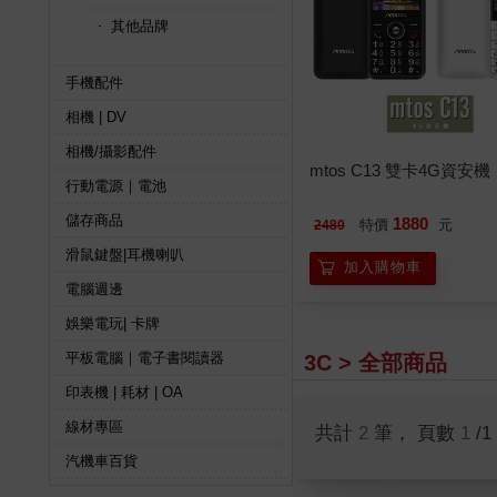
其他品牌
手機配件
相機 | DV
相機/攝影配件
mtos C13 雙卡4G資安機
行動電源｜電池
儲存商品
1880
特價
元
2480
滑鼠鍵盤|耳機喇叭
加入購物車
電腦週邊
娛樂電玩| 卡牌
平板電腦｜電子書閱讀器
3C > 全部商品
印表機 | 耗材 | OA
線材專區
共計
2
筆， 頁數
1
/1
汽機車百貨