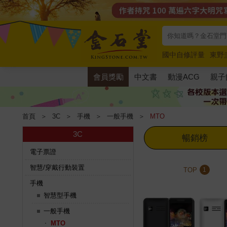
國中自修評量
東野
唯紅花綻放
奧德賽
會員獎勵
中文書
動漫ACG
親子
首頁
＞
3C
＞
手機
＞
一般手機
＞
MTO
3C
暢銷榜
電子票證
智慧/穿戴行動裝置
TOP
1
手機
智慧型手機
一般手機
MTO