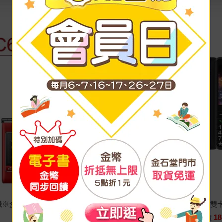
折疊機※盒內附二顆電池※
mtos C13
18
特價
2480