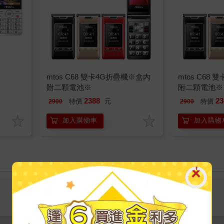
mtos C68 雙卡4G折疊機※盒內
mtos C68
附二顆電池※
附二顆電池※
2388
23
特價
元
特價
2900
2900
加入購物車
加入購物