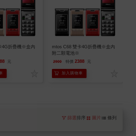
 雙卡4G折疊機※盒內
mtos C68 雙卡4G折疊機※盒內
附二顆電池※
88
2388
元
特價
元
2900
車
加入購物車
篩選
排序
圖片
條列