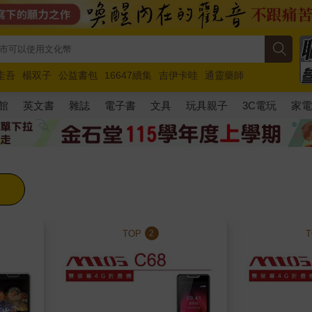
圭吾
楊双子
公益書包
16647續集
吉伊卡哇
通靈藥師
路邊攤新作
馬斯克
玩具總動員5
超慢跑
館
英文書
雜誌
電子書
文具
玩具親子
3C電玩
家
TOP
2