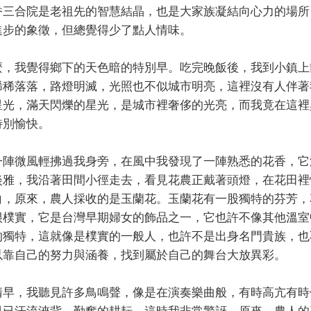
香三合院是老祖先的智慧結晶，也是大家族凝結向心力的場所
進步的象徵，但總覺得少了點人情味。
麼，我覺得鄉下的天色暗的特別早。吃完晚飯後，我到小鎮上
稀稀落落，路燈明滅，光照也不似城市明亮，這裡沒有人伴著
星光，滿天閃爍的星光，是城市裡奢侈的光亮，而我竟在這裡
特別愉快。
一陣微風輕拂過我身旁，在風中我發現了一陣熟悉的花香，它
淡雅，我沿著田間小徑走去，看見花農正戴著頭燈，在花田裡
白，原來，農人採收的是玉蘭花。玉蘭花有一股獨特的芬芳，
很樸實，它是台灣早期婦女的飾品之一，它也許不像其他溫室
的獨特，這就像是樸實的一般人，也許不是出身名門貴族，也
以靠自己的努力與涵養，找到屬於自己的舞台大放異彩。
清早，我聽見許多鳥鳴聲，像是在演奏樂曲般，有時高亢有時