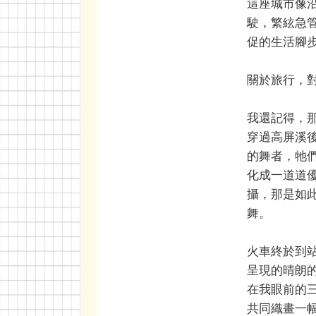
這座城市像
駛，繁絃急
促的生活腳
關於旅行，
我還記得，
穿過高屏溪
的舞者，牠
化成一道道
攝，那是如
舞。
火車終於到
呈現的晴朗
在我眼前的
共同織畫一