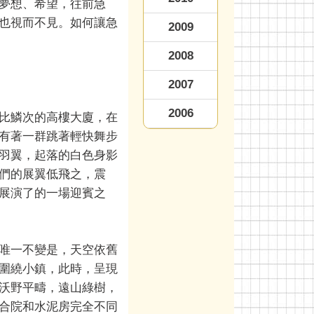
夢想、希望，往前急
也視而不見。如何讓急
2009
2008
2007
2006
比鱗次的高樓大廈，在
有著一群跳著輕快舞步
羽翼，起落的白色身影
們的展翼低飛之，震
展演了的一場迎賓之
唯一不變是，天空依舊
圍繞小鎮，此時，呈現
沃野平疇，遠山綠樹，
合院和水泥房完全不同