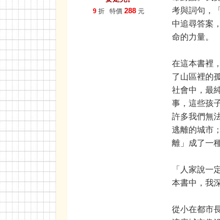
考與詞句，
288
9
折
特價
元
中追尋答案
命的力量。
在這本書裡
了山區裡的
社會中，最
事，這些孩
許多我們無
逃離的城市
離」成了一
「人家說一
本書中，我
從小在都市