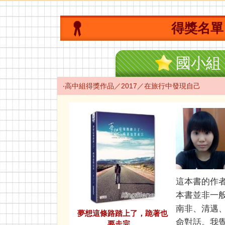
得獎名單
國小組
‧高中組得獎作品／2017／在旅行中發現自己
這本書的作
本書並非一
南非、清邁
夢想這條路踏上了，跪著也
命對話。我
要走完。