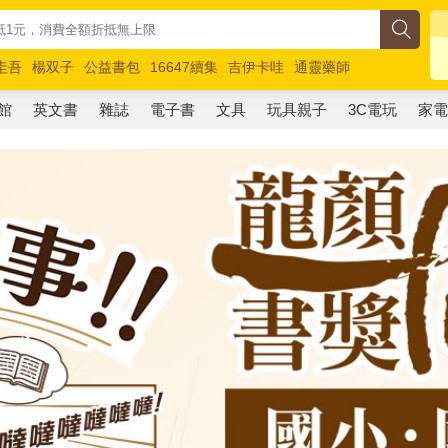
圭吾
楊双子
公益書包
16647續集
吉伊卡哇
通靈藥師
路邊攤新作
馬斯克
玩具總動員5
超慢跑
館
英文書
雜誌
電子書
文具
玩具親子
3C電玩
家