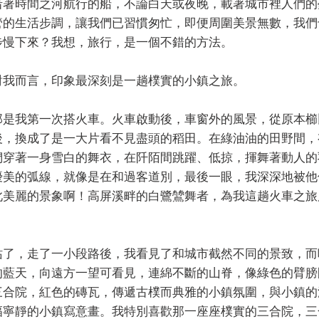
沿著時間之河航行的船，不論白天或夜晚，載著城市裡人們的
管的生活步調，讓我們已習慣匆忙，即便周圍美景無數，我們
步慢下來？我想，旅行，是一個不錯的方法。
對我而言，印象最深刻是一趟樸實的小鎮之旅。
那是我第一次搭火車。火車啟動後，車窗外的風景，從原本櫛
後，換成了是一大片看不見盡頭的稻田。在綠油油的田野間，
們穿著一身雪白的舞衣，在阡陌間跳躍、低掠，揮舞著動人的
優美的弧線，就像是在和過客道別，最後一眼，我深深地被他
此美麗的景象啊！高屏溪畔的白鷺鷥舞者，為我這趟火車之旅
站了，走了一小段路後，我看見了和城市截然不同的景致，而
的藍天，向遠方一望可看見，連綿不斷的山脊，像綠色的臂膀
三合院，紅色的磚瓦，傳遞古樸而典雅的小鎮氛圍，與小鎮的
幅寧靜的小鎮寫意畫。我特別喜歡那一座座樸實的三合院，三