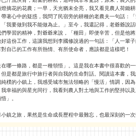
早已汗流浹背，勤奮的耕耘，這時我非常驚訝，原來，農人的
頭燈摘花的花農；一早，天光猶未全亮，我又看見農人荷鋤耕
？帶著心中的疑惑，我問了民宿旁的耕種的老農夫一句話：「
：「我要做到我不能做為止。」至今，我還記得，老爺爺說話
我們學習的精神，對爺爺來說，「種田」即便辛苦，但是他將
做好這份工作，這讓我想到李國修說過的一句話：「人一輩子
有對自己的工作有所熱情、有所使命者，應該都是這樣吧！
走在哪一條路，都是一種領悟」。這是我在本書中很喜歡的一
，但是都是旅行中旅行者與自我的生命對話。閱讀這本書，我
個純樸的小鎮上，我感受城市無法領略的「慢活」情調，因為
，我幸福的與星光同行，我看到農人對土地與工作的堅持以及
領悟」。
車小鎮之旅，果然是生命成長歷程中最難忘，也最深刻的一次