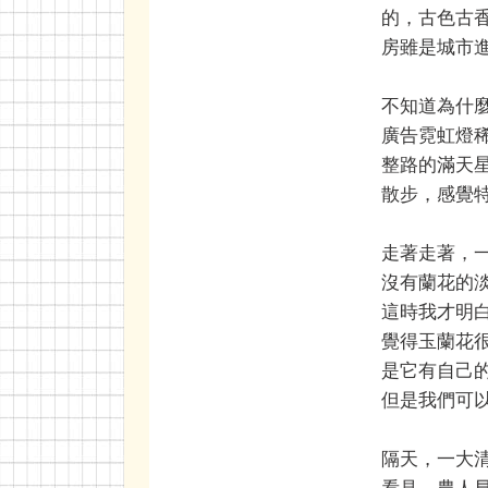
的，古色古
房雖是城市
不知道為什
廣告霓虹燈
整路的滿天
散步，感覺
走著走著，
沒有蘭花的
這時我才明
覺得玉蘭花
是它有自己
但是我們可
隔天，一大