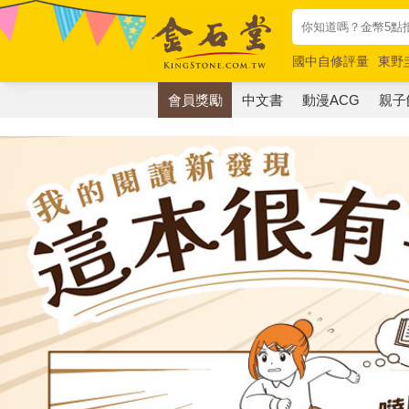
國中自修評量
東野
唯紅花綻放
奧德賽
會員獎勵
中文書
動漫ACG
親子