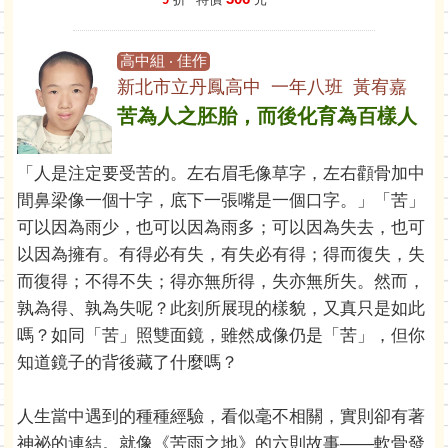
高中組 ‧ 佳作
新北市立丹鳳高中 一年八班 黃宥嘉
苦為人之胚胎，而後化育為百樣人
「人是注定要受苦的。左右眉毛像草字，左右顴骨加中
間鼻梁像一個十字，底下一張嘴是一個口字。」「苦」
可以因為雨少，也可以因為雨多；可以因為失去，也可
以因為擁有。有得必有失，有失必有得；得而復失，失
而復得；不得不失；得亦無所得，失亦無所失。然而，
孰為得、孰為失呢？此刻所展現的樣貌，又真只是如此
嗎？如同「苦」照雙面鏡，雖然成像仍是「苦」，但你
知道鏡子的背後藏了什麼嗎？
人生當中遇到的種種經驗，看似毫不相關，實則卻有著
神祕的連結。就像《苦雨之地》的六則故事——軟骨發