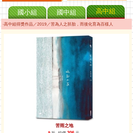
高中組
國小組
國中組
‧高中組得獎作品／2019／苦為人之胚胎，而後化育為百樣人
苦雨之地
306
9
折
特價
元