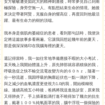
女方敏敏遭受如此大的精神刺激後，時常夢見自己到南
極探險，身旁空無一人、有點想結束生命的情境。她後
來決定帶著阿賢，克服自身的懼高症，再度回到他最活
躍、最有生命力的樹的頂端。
我本身是個肌肉萎縮症的患者，看到那句話時，我便決
定將這篇故事多看兩遍。它讓我回想起幾年前的夏天，
那是個深深烙印在我腦海裡的夏天。
還記得當時，我一如往常地準備應接不暇的大小考試，
某天晚上我開始體溫上升，原先肺部就容易積痰的我，
呼吸急促之快不輸交流電改變方向的６０ｈｚ，隨著一
分一秒流逝，我因呼吸的胸廓起伏也一點一滴的下降，
與之減少的血氧濃度更使視力1.0的我，開始模糊視
線。連續高燒五小時後，爸媽將我送進急診室，原來我
又得肺炎了。手上插著點滴打進不曉得加了幾次的抗生
素，戴著１００％純氧面罩的我，腦中浮現一個保險的