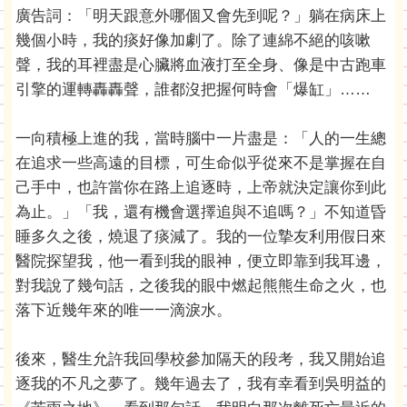
廣告詞：「明天跟意外哪個又會先到呢？」躺在病床上
幾個小時，我的痰好像加劇了。除了連綿不絕的咳嗽
聲，我的耳裡盡是心臟將血液打至全身、像是中古跑車
引擎的運轉轟轟聲，誰都沒把握何時會「爆缸」……
一向積極上進的我，當時腦中一片盡是：「人的一生總
在追求一些高遠的目標，可生命似乎從來不是掌握在自
己手中，也許當你在路上追逐時，上帝就決定讓你到此
為止。」「我，還有機會選擇追與不追嗎？」不知道昏
睡多久之後，燒退了痰減了。我的一位摯友利用假日來
醫院探望我，他一看到我的眼神，便立即靠到我耳邊，
對我說了幾句話，之後我的眼中燃起熊熊生命之火，也
落下近幾年來的唯一一滴淚水。
後來，醫生允許我回學校參加隔天的段考，我又開始追
逐我的不凡之夢了。幾年過去了，我有幸看到吳明益的