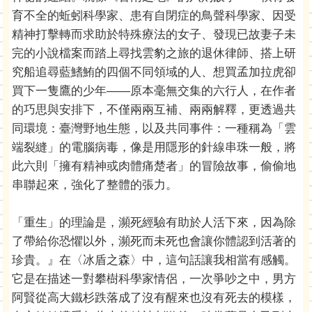
育不全的蚯蚓科學家、患有自閉症的鳥聲科學家、因受
精神打擊轉而求助於特殊療法的女子、發現已故妻子未
完的小說檔案而踏上尋找雲豹之旅的退休律師、搭上研
究船追尋藍鰭鮪的四個不同領域的人、想買孟加拉虎卻
買下一隻鷹的少年——原本毫無交集的六行人，在作者
的巧思與安排下，不僅兩兩互補、兩兩解釋，更透過共
同環境：臺灣野地生態，以及共同事件：一種稱為「雲
端裂縫」的電腦病毒，像是用隱形的針線串珠一般，將
此六則「擁有精神或肉體痛楚者」的冒險故事，偷偷地
串聯起來，強化了整體的張力。
「重生」的理論是，瀕死經驗有助於人活下來，因為除
了帶給你恐懼以外，瀕死而未死也會讓你體認到活著的
珍貴。』在〈冰盾之森〉中，這句話讓我相當有感觸。
它是在描述一對攀樹科學家情侶，一次爭吵之中，男方
阿賢從高大鐵杉跌落成了沒有醒來也沒有死去的模樣，