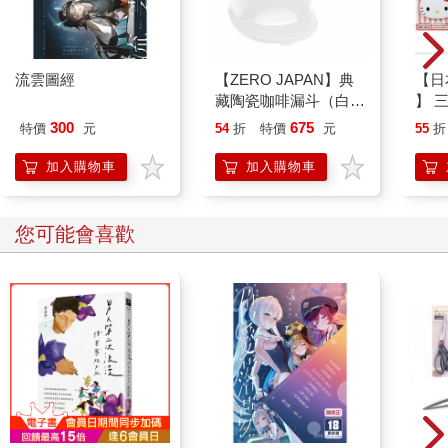
不知道為什麼，即使這些先進的夜視攝影機已不再需要突兀的閃
光，但那些動物仍舊意識到什麼似的，在經過攝影機的一瞬間，
抬起頭來望向鏡頭。牠們百萬年演化而成的夜視之眼，以靈敏的
靈魂直覺，盯著這個超出牠們尋常經驗的物事，瞳孔因此閃閃發
流雲圖經
【ZERO JAPAN】典
【日本
亮。
藏陶瓷咖啡漏斗（白
】 
關看著這些影像，總會意識到妻的眼。過去他常在深夜醒來時，
色）（小）
款人
300
675
特價
元
54
折
特價
元
55
折
看見不眠的妻坐在書桌前面，聽到床的這邊發出動靜的那一剎
髮飾
那，妻依動物直覺轉過頭來看著他。她的眼睛有時哀傷有時憤怒
耳狗
加入購物車
加入購物車
有時絕望，他現在才曉得那是因為妻的心和她筆下的人物結合在
一起了。
這遼闊深奧的山裡有原住民、外地居民、登山客、各式各樣科學
您可能會喜歡
調查的人、採集者，也許只有他這樣一個變成園丁的律師，最後
還帶著半篇妻子的小說上山的人。一座山在科學研究者和一個寫
小說的人的眼裡，有什麼不同？雲豹的滅絕，對做科學研究的人
和一個寫小說的人來說，又有什麼不同？
又或者，就像妻寫的：消亡是世間唯一的公平？
5
恆久受孕的雌性
Eternal Mother
惟有航海的人知道，陸地固然是人類的居所，但在海上人才可能