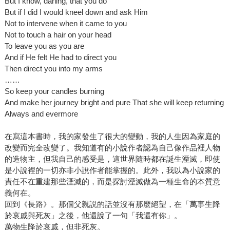
But I know, darling, that you do
But if I did I would kneel down and ask Him
Not to intervene when it came to you
Not to touch a hair on your head
To leave you as you are
And if He felt He had to direct you
Then direct you into my arms
……
So keep your candles burning
And make her journey bright and pure That she will keep returning
Always and evermore
在寫這本書時，我的家發生了很大的變動，我的人生因為家庭的
改變而完全改變了。我知道有的小說作者認為自己像作品裡人物
的造物主，但我自己的感受是，這世界隨時都在誕生湮滅，即使
是小說裡的一切亦非小說作者能掌握的。此外，我以為小說家的
責任不在重建那些湮滅的，而是探討湮滅做為一種生命的本質意
義何在。
回到《長路》。那個父親説的話並沒有那麼絕望，在「萬事生降
於哀戚與死灰」之後，他還說了一句「我還有你」。
萬物生降於哀戚，但非死灰。