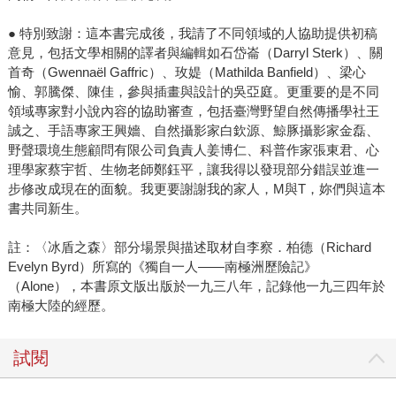
● 特別致謝：這本書完成後，我請了不同領域的人協助提供初稿
意見，包括文學相關的譯者與編輯如石岱崙（Darryl Sterk）、關
首奇（Gwennaël Gaffric）、玫媞（Mathilda Banfield）、梁心
愉、郭騰傑、陳佳，參與插畫與設計的吳亞庭。更重要的是不同
領域專家對小說內容的協助審查，包括臺灣野望自然傳播學社王
誠之、手語專家王興嬙、自然攝影家白欽源、鯨豚攝影家金磊、
野聲環境生態顧問有限公司負責人姜博仁、科普作家張東君、心
理學家蔡宇哲、生物老師鄭鈺平，讓我得以發現部分錯誤並進一
步修改成現在的面貌。我更要謝謝我的家人，M與T，妳們與這本
書共同新生。
註：〈冰盾之森〉部分場景與描述取材自李察．柏德（Richard
Evelyn Byrd）所寫的《獨自一人――南極洲歷險記》
（Alone），本書原文版出版於一九三八年，記錄他一九三四年於
南極大陸的經歷。
試閱