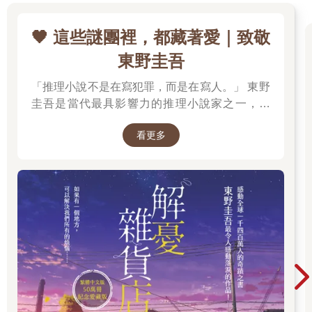
人會依據客人提供的出發時間，早一步各自背著幾十公斤的食材
到山莊。即使背負重物，多數登山客都遇過被他們倆超車的情
🖤 這些謎團裡，都藏著愛｜致敬
景。他們幾乎認得這條山路上的每一顆石頭、每一棵樹、每一處
崩壁，他們步伐沉重卻有著輕快的韻律。當你聽到「呵」、
東野圭吾
「喲」、「呵」、「喲」的呼聲時就得靠著山壁讓路，那是阿木
師和他的太太來了，喊「呵」的是阿木師，喊「喲」的是他太
「推理小說不是在寫犯罪，而是在寫人。」 東野
太。
圭吾是當代最具影響力的推理小說家之一，自
阿木師晚餐會準備海產粥這種不符高山節約瓦斯與縮短準備時間
《放學後》榮獲江戶川亂步獎出道以來，四十餘
概念的餐點，會悶熏香魚，甚至令人驚奇地在登山客面前變出一
看更多
年間創作超過百部作品，留下《白夜行》、《嫌
整顆大西瓜。阿木師的太太則會用附近盛產的紅豆和鳳梨，設計
疑犯X的獻身》、《惡意》、《新參者》、《解
各種餐後甜點。有些人為了這「兩千米上的奢華」再來一次，久
憂雜貨店》等無數經典，陪伴一代又一代讀者，
而久之，阿木師的餐點和雲海、鐵杉以及在三角點上眺望蘭嶼，
也讓推理小說跨越了類型文學的界線。 在他的故
都是這條山路的必備行程，少了一個就是遺憾。
事裡，推理從來不是終點。每一樁案件的背後，
小鐵出生後山徑上的身影變成了三個人，阿木師心甘情願地獨自
都藏著人性的幽微、親情的牽絆、愛情的遺憾，
背負所有的食材，阿木師太太則背著小鐵和廚具。漸漸地能走路
的小鐵變成跟著後頭，「呵」、「喲」的節奏尾音多了一聲
以及對生命最深刻的凝視。當真相揭曉的那一
「嘿」，那是小鐵的童音。到了八歲入學前，小鐵已經領在前頭
刻，留在讀者心中的，往往不是兇手是誰，而是
了。也就是在那一年，阿木師太太為閃避落石在崩壁處滑了一
那些無法言說的情感。
跤，和香魚、山豬肉、茶壺和野菜翻滾下山，直到數十公尺深才
被一棵扁柏擋了下來。好強的小鐵走在前頭，他一心想把ama和