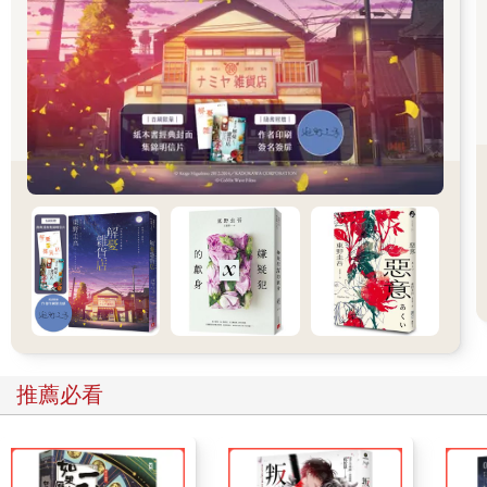
ina遠遠拋在後頭，到了山莊不見他倆的身影，還高聲歡呼起來。
從此山徑上又恢復兩個人的身影，「呵」與「喲」。發出「呵」
的是小鐵，發出「喲」的是阿木師。不幸讓阿木師變糊塗，他煮
的餐點總是不知道少了什麼調味，由於甜點和醃漬小菜向來都是
妻子處理，它們不再出現在菜單上，漸漸被客人嫌棄單調。而為
了強迫自己入睡，阿木師往往喝了太多酒，任由黃鼠狼把客人的
食材偷走。小鐵的時間感則停留在那天下午――ama將ina平時最
愛的那口鍋子包上kaimadhane（女性編織的苧麻布）從窗口搬入
屋內，埋在房子中心柱後右側的放置柴火之地—那是年輕一代族
人已經很少使用的埋葬法，逝者與生者，魂靈與肉體共居一室。
小鐵高中畢業後，阿木師也許是放了心而決定忘記一切，一開始
只是忘了將機車鑰匙丟進座墊箱，買酒忘了帶錢，漸漸地他忘了
部落裡的耆老和故友的名字，忘了鳥的叫聲和上山該準備什麼食
材，幾年後連星星和自己的名字都忘了，就連昔日的登山客在路
上遇到他叫「阿木師」他也不回應。不過他仍會等小鐵睡著後，
騎那輛打檔的野狼，穿過蜿蜒的山路來到登山口，獨自一人夜攀
到大崩壁的前面，望著月光下那棵斜立崩壁下方的巨大樹影。漸
推薦必看
漸地，他連那棵樹的地點也忘了，只是茫然地在村子森林間的山
徑漫遊，直到被人發現。
4
雲在兩千米