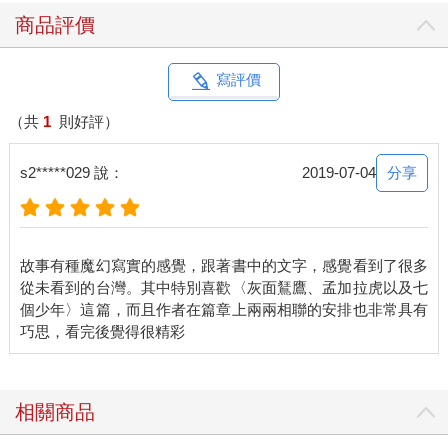
穆勒是索菲第一個知心的女性好友，畢竟太少人能理解尋找雨蟲
商品評價
這樣的古怪興趣了。穆勒教授說自己在投身這個領域時，多麼被
男性同學鄙視，好像挖了蚯蚓後她就會缺乏女性魅力似的，「他
們怕妳手指頭裡還留著泥土。」還好指導教授布萊特鼓舞她，認
寫評價
為只有她的決心和毅力配得上這種生物的神祕感。他告訴她說：
「妳想要真的了解這種動物，就得到世界各地去，搜尋所有有泥
（共
1
則好評）
土的地方。」過去幾十年來，她曾前往阿馬帕雨林，爬上樹，尋
找藏匿在樹間泥土裡的藍蚯蚓，深入南非赫魯赫魯威野生動物保
分享
s2*****029 說：
2019-07-04
護區，在犀牛與長頸鹿旁挖掘巨大蚯蚓；到東方土壤肥沃的湄公
河畔的稻米產地，了解蚯蚓和農業的關係；去到原本不存在蚯蚓
的北美洲，研究數百年來牠們所造成的翻天覆地的影響。她的研
究室牆邊櫃子裡林立著長長短短的玻璃管，細如火柴或長如手杖
故事有種魔幻寫實的感覺，跟著書中的文字，感覺看到了很多
的蚯蚓凍結在管內的時光裡。
從未看到的台灣。其中特別喜歡〈灰面鵟鷹、孟加拉虎以及七
索菲看著玻璃面倒映的扭曲的自己，一剎那間，她覺得自己和這
個少年〉這篇，而且作者在篇章上兩兩相聯的安排也非常具有
些雨蟲一樣奇特粗鄙，一樣美。
2
人如何學會語言
How the Brain Got Language?
相關商品
狄子日後回想，他的人生有兩回走入隧道，但只有一回是真正失