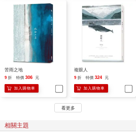
禽、鸚鵡、蜂鳥和琴鳥……則會模仿其他的鳥、環境或是其他生
物的聲音。不過，有些鳥一生只需要唱一首歌就夠，另一些鳥一
生卻能創造出數千首歌曲，這中間的差別在哪裡呢？
鳥在飛行間鳴叫，為了社交而鳴叫，受了傷鳴叫，進行領域保護
而鳴叫。一隻幼鳥孵化發出乞食聲開始，就不斷學習用不同的聲
音表達自我—哪時候是愛情來了，哪時候是要離家了，哪時候是
返家，哪時候是較勁，哪時候是絮絮對話。鳥的鳴管相較於人類
的喉嚨要複雜、有彈性多了，牠們甚至可以同時發出幾種旋律，
啼囀，啁啾，炫耀花腔。狄子在筆記本上寫下他從某本書上記下
的話。
苦雨之地
複眼人
在森林裡他不需要跟任何人說話，有時定點記錄時甚至不用移
306
324
9
折
特價
元
9
折
特價
元
動。他真的像童年時同學開玩笑說的那樣變成了一棵樹，眾鳥停
憩其上，雨從雲層落下，滴下的雨珠濕潤了泥土。
加入購物車
加入購物車
3
冰盾之森
From the Ice Shield a Forest Grew
看更多
小鐵的父親被登山客稱為阿木師，相傳如果能吃到阿木師的晚
相關主題
餐，一天行走的疲憊將盡失，凌晨再吃一頓早餐，保證精神百倍
順利登上三角點。只要你預訂，無論晴雨霜霧，阿木師和妻子兩