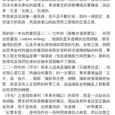
回淡水臺北車站的捷運上、香港臺北的深夜機場反覆修改，說起
來，它是「在路上」完成的。
對我來說這就像一趟長路，並不是不斷往前，朝向一個固定、真
切遠方的長路，而是繞著山的紋理而上那樣的迂迴之路。
我的前一本自然書寫是二〇〇七年的《家離水邊那麼近》。所謂
自然書寫（nature writing），強調的是非虛構的自然經驗，環境
倫理的思辨，以及作者自身情感與環境的互動。在那之後，我開
始思考如何跨越自然書寫較依附於資料與非虛構經驗的特質，畢
竟人類文明無論是哪一個環節（包括虛構能力與想像力）都和自
然環境及我們自身的生物本質脫離不了關係。
二〇一四年的《浮光》很多人認為是攝影書（它確實也是），但
在我心底它是「跨越自然書寫」的一次嘗試。整本書無論是「正
片」或「負片」，都跟「攝影與生態」相關。攝影術發展雖然短
暫，卻是深具人文視野的科學工具，談論攝影必然觸及人類觀看
自然視野的轉變。
《浮光》之後我投身到《單車失竊記》的寫作，那是一次結合自
身經驗、歷史研究與虛構書寫的嘗試。我認為寫作者該是定義的
改寫者，而不是衛星。自然書寫的「非虛構」、「科學書寫」、
「紀實本質」，使得寫作在一段時間後會陷入格套。而以生態之