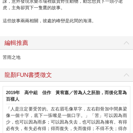
課，意外發現永樂市場裡販賣野生動物，動念想買下一頭小老
虎，主角卻買下一隻鷹的故事。
這些故事兩兩相關，彼處的峰巒是此間的海溝。
編輯推薦
苦雨之地
龍顏FUN書獎徵文
2019年
高中組
佳作
黃宥嘉／苦為人之胚胎，而後化育為
百樣人
「人是注定要受苦的。左右眉毛像草字，左右顴骨加中間鼻梁
像一個十字，底下一張嘴是一個口字。」「苦」可以因為雨
少，也可以因為雨多；可以因為失去，也可以因為擁有。有得
必有失，有失必有得；得而復失，失而復得；不得不失；得亦