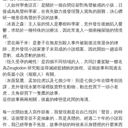
〈人如何學會語言〉是關於一個自閉症卻對鳥聲敏感的小孩，日
後成為鳥聲科學家，在喪失聽力後發現聾人賞鳥的困難，決心鑽
研一種形容鳥聲的手語的故事。
〈冰盾之森〉主人翁的情人是攀樹科學家，意外發生後她陷入憂
鬱，求助於一種特殊的治療法，因此常進入一個南極探險的情境
裡。
〈雲在兩千米〉是妻子在無差別殺人事件被殺後沮喪退休的律
師，意外發現小說家妻子未寫成的小說檔案。因此開始一趟追尋
雲豹、成為雲豹的旅程。
〈恆久受孕的雌性〉是四個不同領域的人，共同計畫駕駛一艘名
為Zeuglodon 研究船追尋滅絕藍鰭鮪的旅程。這個故事和我過去
的長篇小說《複眼人》有關。
〈灰面鵟鷹、孟加拉虎以及七個少年〉則是七個少年在聯考前蹺
課，意外發現永樂市場裡販賣野生動物，動念想買下一頭小老
虎，主角卻買下一隻鷹的故事。
這些故事兩兩相關，彼處的峰巒是此間的海溝。
每一次開始進入寫作節奏，我發現都是在自己找到「聲音」的時
候。這個聲音並不是抽象的，而是具體的。經過二十年的小說寫
作，我已經學會不焦急，故事停頓的時候表示身體裡的什麼東西