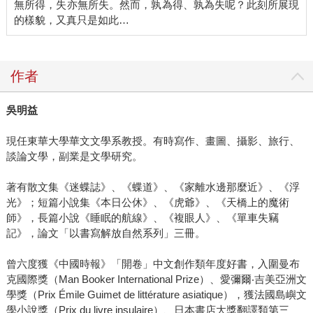
無所得，失亦無所失。然而，孰為得、孰為失呢？此刻所展現
的樣貌，又真只是如此…
作者
吳明益
現任東華大學華文文學系教授。有時寫作、畫圖、攝影、旅行、
談論文學，副業是文學研究。
著有散文集《迷蝶誌》、《蝶道》、《家離水邊那麼近》、《浮
光》；短篇小說集《本日公休》、《虎爺》、《天橋上的魔術
師》，長篇小說《睡眠的航線》、《複眼人》、《單車失竊
記》，論文「以書寫解放自然系列」三冊。
曾六度獲《中國時報》「開卷」中文創作類年度好書，入圍曼布
克國際獎（Man Booker International Prize）、愛彌爾‧吉美亞洲文
學獎（Prix Émile Guimet de littérature asiatique），獲法國島嶼文
學小說獎（Prix du livre insulaire）、日本書店大獎翻譯類第三