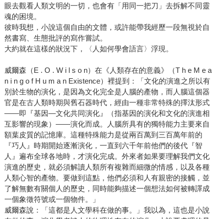
眼去觀看人類文明的一切，也會有「用同一把刀」去拆解不同靈
魂的困境。
彼時我想，小說這個自由的文體，或許能帶我經歷一段無視於自
然書寫、生態批評的寫作嘗試。
大約就在這樣的狀況下，〈人如何學會語言〉浮現。
威爾森（E . O . W i l s o n）在《人類存在的意義》（T h e M e a
n i n g o f H u m a n Existence）裡提到：「文化的演進之所以有
別於生物的演化，是因為文化完全是人腦的產物，而人腦這個器
官是在古人類時期與舊石器時代，經由一種非常特殊的擇汰形式
――即『基因—文化共同演化』（指基因的演化和文化的演進相
互影響的現象）――演化而成。人腦所具有的獨特能力主要來自
額葉皮質的記憶庫。這種特殊能力是從兩百萬到三百萬年前的
『巧人』時期開始逐漸演化，一直到六千年前他們的後代『智
人』遍布全球各地時，才演化完成。外來者如果要理解我們文化
演進的歷史，就必須解讀人類所有複雜而細微的情感，以及各種
人類心智的產物。要做到這點，他們必須和人有親密的接觸，並
了解無數有關個人的歷史，同時能夠描述一個想法如何被轉譯成
一個象徵符號或一個物件。」
威爾森說：「這都是人文學科在做的事。」我以為，這也是小說