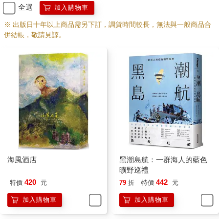
去恆星。十五歲那年他們不再帶著奧杜邦去山徑尋鳥，牠已經老
全選
加入購物車
到髖關節無法負荷過量步行。十八歲那年奧杜邦決心讓狄子獨自
面對世界，牠在動物醫院的病房裡撐到狄子從考場回來，用牠巨
※ 出版日十年以上商品需另下訂，調貨時間較長，無法與一般商品合
大、足以容納一家人的愛情與回憶的頭顱最後一次占據狄子的
併結帳，敬請見諒。
手。狄子把牠抱出來（他此刻已有能力抱起體重減輕了百分之三
十的奧杜邦），用這一生中最流暢無比的節奏，唸出一段媽媽書
架上一本書裡王爾德的句子：「如果你想要有一朵紅玫瑰，你要
在午夜的月光下用歌聲孕育，然後用自己心臟的血去染紅它。」
每一個音節狄子媽媽都聽得清楚無比，並且把這段話抄在她的電
子筆記裡。
這一定也是預言。狄子媽媽想。狄子剪下奧杜邦耳邊的毛髮留
下，其他的部分則交給火燄，他們把奧杜邦的骨灰撒在常去的那
條山徑，那樣牠就可以和他們永久共享鳥聲。
狄子上大學後受到一位專研鳥類行為學的徐教授賞識，他發現這
個寡言、面目清秀、頭髮微捲的青年有非凡天賦……當時徐教授
海風酒店
黑潮島航：一群海人的藍色
正好進行了一個關於特定鳥種在島嶼東部的鳴叫是否具有區域特
曠野巡禮
性的研究，於是便在狄子大三的時候鼓勵他直升研究所，成了計
420
442
特價
元
79
折
特價
元
畫的助理。很快地狄子就沉浸在鳥鳴研究裡。
……
加入購物車
加入購物車
探究鳥的鳴聲或許和探究外星人的語言難度不相上下，在全世界
數千鳥種裡，大部分的鳴叫聲都是鳥兒從蛋殼裡帶來的。但像鳴