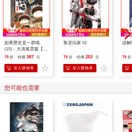
The Clouds Are Two Thousand Meters Up
關當然知道多年以前，尋找雲豹的人們，累積動用了一千多台相
機，在十六萬個工作天裡，拍攝了上百萬張照片，卻一隻雲豹也
沒有拍到。一般來說，其他還有雲豹生存的國家，通常在一百到
八百個工作天之間就可以拍到一張照片。這十架攝影機出自一種
如果歷史是一群喵
叛逆玩家 01
請解
絕望的觀看。關的目的不是尋找雲豹，而是感受和小說裡的人物
(15)：大清風雲篇【萌
一樣的心情――如果阿豹後來也像他一樣上山的話，等於他們都
貓漫畫學歷史】
在做一件徒勞的事。
387
253
79
折
特價
元
79
折
特價
元
79
折
人為什麼不能做徒勞之事呢？活著本身難道不是一種徒勞之事
加入購物車
加入購物車
嗎？
每隔一段時間，關的雲端就會多出一批地圖。關一看就知道是舒
有幫他詢問老獵人，新標示出的獸徑。關把那些地圖和自己繪製
您可能也需要
的資料圖合併，繼續疊出一條又一條的黑路，那些黑路編織出一
座黑色的山。
日復一日，雲端下載到個人終端器的照片影片，拍到的多半是臺
灣野山羊、獼猴、食蟹、鼬獾、羌仔虎（黃喉貂）、山羌……。
這些生物在島嶼瘋狂開發的末期，勉強在道路開發、森林流失的
破碎棲地陰影裡活了下來。