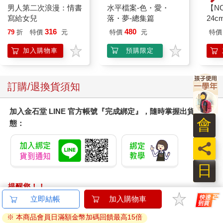
男人第二次浪漫：情書
水平檔案-色・愛・
【N
將靈魂交付另外一人。在漫長的航程裡人會對另一個人完全傾
寫給女兒
落・夢-總集篇
24c
訴，不分太陽月亮，透過不間斷的對話，他們學習對方的語言，
316
480
79
折
特價
元
特價
元
特價
把自己教育成海洋生物、熱泉生態系、氣象、機械或人類學家。
長期航行的人在疲憊與憂鬱的狀態下會想把所有人都推下海，然
加入購物車
預購限定
而一旦念頭成形，懼怕孤獨與不捨的愛就會回返。他們變得不可
理喻，而不是浪漫多情，這造就了真正的情誼—唯有一起體驗海
洋的仁慈、開放，也咬牙面對祂的嚴酷、暴虐才會發生。
訂購/退換貨須知
暴雨來臨時他們不信任一切：氤氳著輕柔迷霧，天鵝絨般的平靜
大海會出賣你？擁有狡黠眼珠的海獸、炫耀奇異光澤的深海生
物、映照遠處海妖歌聲與海市蜃樓，承接閃亮微雨的大海會背叛
加入金石堂 LINE 官方帳號『完成綁定』，隨時掌握出貨動
你？暴風過去他們復又坦然接受，站在船頭，任海風吹拂。
會
態：
海是一片無界之地，充滿死亡，但死亡並無法阻止人們愛上海。
人類的身體裡有大海，死亡與美麗在彼處以不可思議的方式並
員
存。
日
他們把看到的、記得的一切變成話語，因此顯得嘮叨。小食用螃
蟹的後腿肉做餌釣起紫斑鰭飛魚，再拿紫斑鰭飛魚做餌釣起鬼頭
提醒您！！
刀。他會先吃掉牠的眼睛（這是達悟釣手的特權），那是最美味
金石堂及銀行均不會請您操作ATM! 如接獲電話要求您前往
立即結帳
加入購物車
的地方，母親曾告訴他，那是因為鬼頭刀的眼睛看過真正的海。
ATM提款機，請不要聽從指示，以免受騙上當！
※ 本商品會員日滿額金幣加碼回饋最高15倍
鶴鱵魚是懷孕的女人不能吃的魚，母親說這是為了避免生下來的