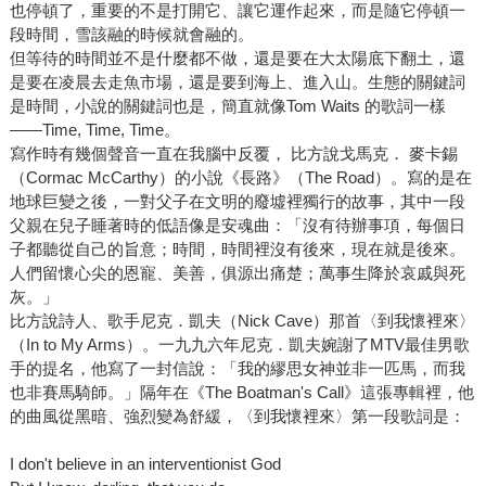
也停頓了，重要的不是打開它、讓它運作起來，而是隨它停頓一
段時間，雪該融的時候就會融的。
但等待的時間並不是什麼都不做，還是要在大太陽底下翻土，還
是要在凌晨去走魚市場，還是要到海上、進入山。生態的關鍵詞
是時間，小說的關鍵詞也是，簡直就像Tom Waits 的歌詞一樣
――Time, Time, Time。
寫作時有幾個聲音一直在我腦中反覆， 比方說戈馬克． 麥卡錫
（Cormac McCarthy）的小說《長路》（The Road）。寫的是在
地球巨變之後，一對父子在文明的廢墟裡獨行的故事，其中一段
父親在兒子睡著時的低語像是安魂曲：「沒有待辦事項，每個日
子都聽從自己的旨意；時間，時間裡沒有後來，現在就是後來。
人們留懷心尖的恩寵、美善，俱源出痛楚；萬事生降於哀戚與死
灰。」
比方說詩人、歌手尼克．凱夫（Nick Cave）那首〈到我懷裡來〉
（In to My Arms）。一九九六年尼克．凱夫婉謝了MTV最佳男歌
手的提名，他寫了一封信說：「我的繆思女神並非一匹馬，而我
也非賽馬騎師。」隔年在《The Boatman's Call》這張專輯裡，他
的曲風從黑暗、強烈變為舒緩，〈到我懷裡來〉第一段歌詞是：
I don't believe in an interventionist God