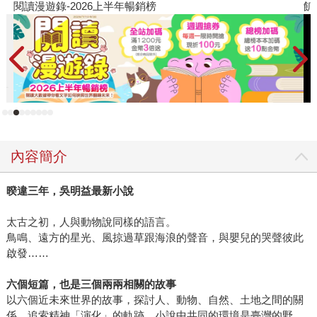
飢餓遊戲前傳贈早優券
《迷蝶誌》、《蝶道》、《複眼人》，被歸類為自然文學作
家。啊....怎麼會這樣？我的鄉土、台灣人情咧？原本以為他
會繼續在鄉土文學開花，但他已經接上新的枝枒。當年我沒
立即閱讀這幾本作品，一方面是我太都市人了（慚愧慚
愧），對自然文學較沒感覺；還有我怕蟲，印有複眼和蝴蝶
的書封讓我卻步，真的抱歉，身為讀者竟然這麼沒膽量。 不
過，吳明益沒有一去不回頭。《天橋上的魔術師》、《單車
失竊記》把我熟悉的吳明益又帶回來了。不但接地氣，更添
內容簡介
加魔幻感、有餘裕地在綿長的時間軸裡穿梭，用文字拉出時
間、空間的力道，拳拳到位。 爾後《苦雨之地》更是登峰造
暌違三年，吳明益最新小說
極，讓我深刻感受到文學絕對是一種獨有的藝術形式。吳明
益用文字揉捏人和自然的關係，在剛好的地方平緩鋒利、明
太古之初，人與動物說同樣的語言。
暗濃淡，帶讀者觸摸高山大海、樹稍雲端，自然是人痛苦的
鳥鳴、遠方的星光、風掠過草跟海浪的聲音，與嬰兒的哭聲彼此
解藥與終點，而人又為彼此的自然，相互連結。除了驚奇、
啟發……
更是感動，沒想到閱讀這本作品，竟然展開深沉、療癒的連
結感。 這麼多年的作品見證吳明益是位不斷精進的作家，不
六個短篇，也是三個兩兩相關的故事
以六個近未來世界的故事，探討人、動物、自然、土地之間的關
僅忠於自己喜愛的主題，也持續帶給讀者開擴深遠的視野與
係，追索精神「演化」的軌跡。小說中共同的環境是臺灣的野