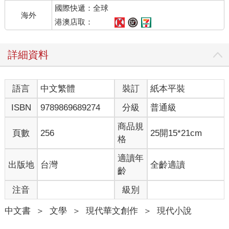
國際快遞：全球
輕，醫護人員抬起她時都嚇了一跳，索菲沒有跟他們說，邁耶媽
海外
媽就站在門口，恢復成過去可以遮住一頭牛的樣子，她把一生的
港澳店取：
負擔放下了。當擔架經過時她側開身子，微笑地看著他們把自己
的身體從那個加大的門框推出去。
詳細資料
邁耶夫婦為傑和索菲各留下一份就學基金以及繳足保費的健康保
險，不過傑壓根不想讀大學。因為這筆信託款項只能提領做為求
學使用，傑因此認為他有權賣掉小屋。但索菲則堅持留住小屋，
語言
中文繁體
裝訂
紙本平裝
她相信邁耶爸爸媽媽的靈仍然留在這裡。傑那麼高大，索菲那麼
小，兩人就此相持不下。從某天開始，傑開始往索菲的房間重重
ISBN
9789869689274
分級
普通級
踹一腳才出門，索菲則每天到森林深處的瀑布底下大哭一場，直
到邁耶爸爸現身安慰她才有勇氣回家。她多麼希望那個曾經為她
商品規
頁數
256
25開15*21cm
打抱不平的哥哥回來，他很快會回來，離開的一定都會回來，不
格
是嗎？
一天索菲發現門上有黏稠液體的痕跡，她認為他以宣示領地的做
適讀年
出版地
台灣
全齡適讀
法來冒犯、威脅、羞辱她。幾天後從未獨自離家的儒艮失蹤了，
齡
索菲以她的動物直覺跑到森林瀑布去，在一處長滿灌木的低矮樹
注音
級別
叢下找到了牠。牠的姿勢就像牠想討人撫摸時躺在地上的樣子。
儒艮始終是一副孩童般的面容，讓人忘了牠的年紀，索菲以為自
中文書
＞
文學
＞
現代華文創作
＞
現代小說
己可以哭出一個淚池，但此刻她一點都哭不出來。
……