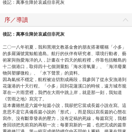
後記：萬事生降於哀戚但非死灰
序／導讀
後記：萬事生降於哀戚但非死灰
二〇一八年初夏，我和黑潮文教基金會的朋友搭著暱稱「小多」
的多羅滿號賞鯨船遶島。航行的伙伴有研究者、環境行動者、藝
術家與熱愛海洋的人，計畫在十四天的航程裡，停靠包括離島的
十二個港口，取得四十七個測量點「海水溶氧量」、「海洋廢棄
物與塑膠微粒」、「水下聲景」的資料。
因為氣候不穩定，航程被迫切割成兩段，我參與了從永安漁港到
花蓮港的十天行程。「小多」回到花蓮溪口的時候，遠方城市籠
罩在一片雨雲裡，我們在大雨中跳上岸，就是那一刻，我知道
《苦雨之地》寫完了。
這本書雖然是六篇中短篇小說，我卻把它當成長篇小說在寫。這
意思不是它具備長篇小說的「形式」，而是我以寫長篇的心態在
寫作。沒有斷章發表的壓力，沒有定稿的死線，每篇寫完，我都
會回頭把先前寫的再順一次；每要寫新的一篇，也把完成的篇章
重複修訂過。第一稿完成後陸續交由不同的人審稿，接著在我來