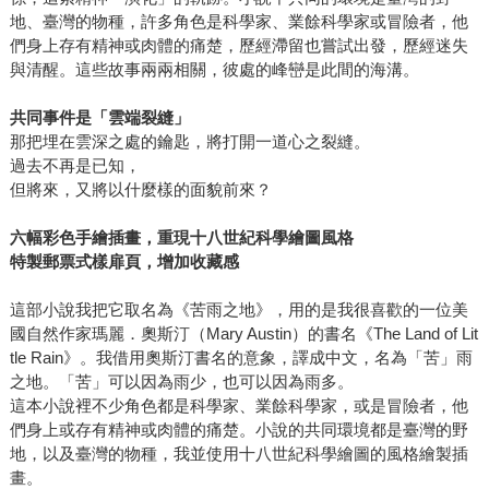
感動。如今他已經是國際知名作家，不但連娥蘇拉．勒瑰恩
地、臺灣的物種，許多角色是科學家、業餘科學家或冒險者，他
（Ursula K. Le Guin）、王德威都好評讚譽，還作品影視化。
們身上存有精神或肉體的痛楚，歷經滯留也嘗試出發，歷經迷失
雖然不需要我這個小讀者再幫忙錦上添花，但身為讀者，十
與清醒。這些故事兩兩相關，彼處的峰巒是此間的海溝。
分感謝讀到這樣的作家、這樣的作品。 他即將出版長篇小說
《海風酒店》，世界上又多了一個精彩的故事。迷妹如我，
共同事件是「雲端裂縫」
既雀躍又緊張，不知道故事會激起哪些想法，觸碰哪種感
那把埋在雲深之處的鑰匙，將打開一道心之裂縫。
受。拿到書後，絕對要安排一個寧靜獨處的下午，栽進吳明
過去不再是已知，
但將來，又將以什麼樣的面貌前來？
益的《海風酒店》。
六幅彩色手繪插畫，重現十八世紀科學繪圖風格
特製郵票式樣扉頁，增加收藏感
這部小說我把它取名為《苦雨之地》，用的是我很喜歡的一位美
國自然作家瑪麗．奧斯汀（Mary Austin）的書名《The Land of Lit
tle Rain》。我借用奧斯汀書名的意象，譯成中文，名為「苦」雨
之地。「苦」可以因為雨少，也可以因為雨多。
這本小說裡不少角色都是科學家、業餘科學家，或是冒險者，他
們身上或存有精神或肉體的痛楚。小說的共同環境都是臺灣的野
地，以及臺灣的物種，我並使用十八世紀科學繪圖的風格繪製插
畫。