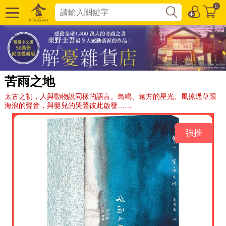
0
苦雨之地
太古之初，人與動物說同樣的語言。鳥鳴、遠方的星光、風掠過草跟
海浪的聲音，與嬰兒的哭聲彼此啟發……
強推