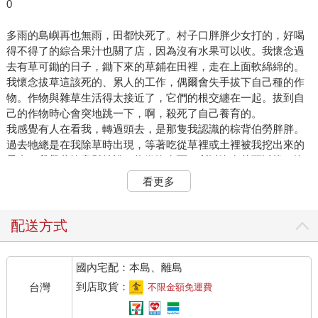
0
多雨的島嶼再也無雨，田都快死了。村子口胖胖少女打的，好喝
得不得了的綜合果汁也關了店，因為沒有水果可以收。我懷念過
去有草可鋤的日子，鋤下來的草鋪在田裡，走在上面軟綿綿的。
我懷念拔草這該死的、累人的工作，偶爾會失手拔下自己種的作
物。作物與雜草生活得太接近了，它們的根交纏在一起。拔到自
己的作物時心會突地跳一下，啊，殺死了自己養育的。
我感覺有人在看我，轉過頭去，是那隻我認識的棕背伯勞胖胖。
過去牠總是在我除草時出現，等著吃從草裡或土裡被我挖出來的
昆蟲。我帶著愧意對牠說，抱歉沒有雨，所以沒有草可以拔，沒
有地可以鋤，因此也沒有蚱蜢給你吃。
看更多
沒關係。胖胖用戴著黑眼罩的眼睛看著我。我會到你夢裡。
於是我堅持不睡，寫下了六個故事。
配送方式
1
黑夜、黑土與黑色的山
國內宅配：本島、離島
Black Night, Black Earth, Black Range
到店取貨：
台灣
不限金額免運費
醫護人員來幫忙運送遺體時，索菲跑過去幫忙抬著一角，她的身
高僅僅比抬起來的擔架高一些，但她想盡點力。邁耶媽媽變得很