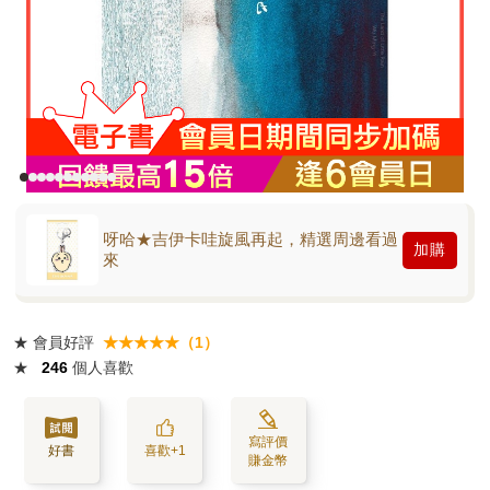
呀哈★吉伊卡哇旋風再起，精選周邊看過
加購
來
★
會員好評
★★★★★（1）
★
246
個人喜歡
寫評價
好書
喜歡+1
賺金幣