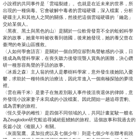
小說裡的共同事件是「雲端裂縫」。也就是在近未來的世界，所
出現的一種病毒。它會破解中毒者的雲端硬碟，深入檔案，分析
硬碟主人和其他人之間的關係，然後把這個雲端硬碟的「鑰匙」
交給某個人。
〈黑夜、黑土與黑色的山〉是關於一位軟骨發育不全的蚯蚓科學
家的故事，她童年時被收養到德國，後來她發現，她的養父曾在
臺灣的奇萊山區獲救。
〈人如何學會語言〉是關於一個自閉症卻對鳥聲敏感的小孩，日
後成為鳥聲科學家，在喪失聽力後發現聾人賞鳥的困難，決心鑽
研一種形容鳥聲的手語的故事。
〈冰盾之森〉主人翁的情人是攀樹科學家，意外發生後她陷入憂
鬱，求助於一種特殊的治療法，因此常進入一個南極探險的夢境
裡。
〈雲在兩千米〉是妻子在無差別殺人事件後沮喪退休的律師，意
外發現小說家妻子未寫成的小說檔案。因此開始一趟追尋雲豹、
成為雲豹的旅程。
〈恆久受孕的雌性〉是四個不同領域的人，共同計畫駕駛一艘名
為Zeuglodon研究船追尋滅絕藍鰭鮪的旅程。這個故事和我過去的
長篇小說《複眼人》有關。
〈灰面鵟鷹、孟加拉虎以及七個少年〉則是七個少年在聯考前蹺