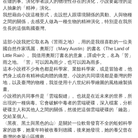
在做的事。演化學者談人的物理性存在的演化，小說要處理的是
人抽象的「精神」演化。
我想藉由小說這種形式，去設想人跟環境關係的異動、人與物種
之間的關係，去感受人做為一種生物的精神演化，特別是在我所
生長的這個島國臺灣。
這部小說我把它取名為《苦雨之地》，用的是我很喜歡的一位美
國自然作家瑪麗．奧斯汀（Mary Austin）的書名《The Land of
Little Rain》。我借用奧斯汀書名的意象，譯成中文，名為「苦」
雨之地。「苦」可以因為雨少，也可以因為雨多。
這本小說裡不少角色都是科學家、業餘科學家，或是冒險者，他
們身上或存有精神或肉體的痛楚。小說的共同環境都是臺灣的野
地，以及臺灣的物種，我並使用十八世紀科學繪圖的風格繪製插
畫。
小說裡的共同事件是「雲端裂縫」。也就是在近未來的世界，所
出現的一種病毒。它會破解中毒者的雲端硬碟，深入檔案，分析
硬碟主人和其他人之間的關係，然後把這個雲端硬碟的「鑰匙」
交給某個人。
〈黑夜、黑土與黑色的山〉是關於一位軟骨發育不全的蚯蚓科學
家的故事，她童年時被收養到德國，後來她發現，她的養父曾在
臺灣的奇萊山區獲救。