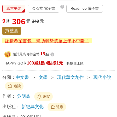
?
紙本平裝
金石堂 電子書
Readmoo 電子書
306
9
折
元
340
元
買整套
認購希望書包，幫助弱勢孩童上學不中斷！
15
預計最高可得金幣
點
?
100累1點 4點抵1元
HAPPY GO享
折抵無上限
分類：
中文書
＞
文學
＞
現代華文創作
＞
現代小說
追蹤
作者：
吳明益
追蹤
出版社：
新經典文化
追蹤