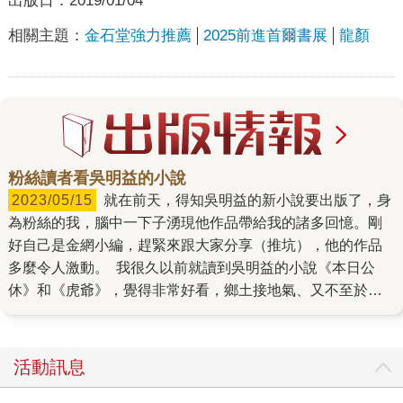
出版日：
2019/01/04
相關主題：
金石堂強力推薦
2025前進首爾書展
龍顏
粉絲讀者看吳明益的小說
2023/05/15
就在前天，得知吳明益的新小說要出版了，身
為粉絲的我，腦中一下子湧現他作品帶給我的諸多回憶。剛
好自己是金網小編，趕緊來跟大家分享（推坑），他的作品
多麼令人激動。 我很久以前就讀到吳明益的小說《本日公
休》和《虎爺》，覺得非常好看，鄉土接地氣、又不至於離
讀者太遠；很有畫面感、情節收縮得剛剛好。如果以吃一頓
飯來比喻，從第一口到最後一口的味道都設計出眾，有韻
味、不張揚，想接著吃但又不會急著把飯爬扒完，而且味道
活動訊息
還勾起某些回憶中的畫面。 這個閱讀體驗，讓我對這位作者
很有信心，也想繼續閱讀他的作品。後來幾年，他持續創作