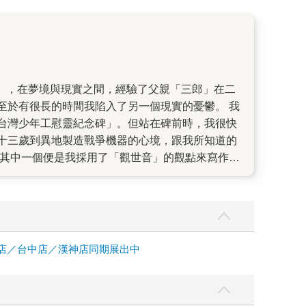
至於有很長的時間我陷入了另一個現實的憂鬱。 我
台灣少年工慰靈紀念碑」。但站在碑前時，我很快
十三歲到異地製造戰爭機器的心境，跟我所知道的
。其中一個便是我採用了「觀世音」的觀點來寫作，
個時代情境裡。 當時我捨棄了不少寫作材料，卻也
三島由紀夫（平岡公威）曾在昭和二十年（1945
」裡，這正是小說裡的「三郎」所在的廠區。 加上
區的我的「三郎」，會不會也吃過平岡公威炒的
像身為蠟燭被點上火一樣，覺得人生如此神祕。 經
中店／台中店／漢神店同期展出中
。他（或她）問我，小說最後，三郎將腳踏車停在中
？ 坦白說，在收到這封信之前，我根本不記得寫了
了。 讀著這封信，我不禁想起當年為了寫作《睡眠