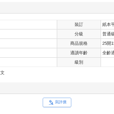
裝訂
紙本
分級
普通
商品規格
25開1
適讀年齡
全齡
級別
散文
寫評價