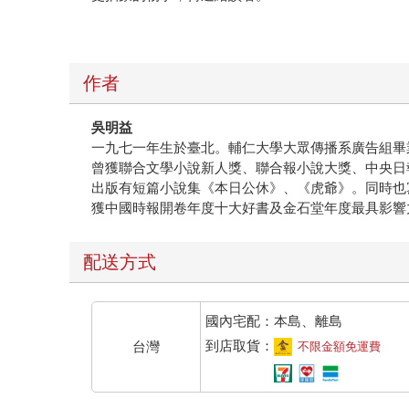
1988:162）對我來說也像是一部小說的迷離
的，在面臨死亡、殺戮與恨意時，身體裡仍然飢渴
自己的小說裡的時候，我清楚地感覺到，在每一場
互認識的人所決定，而且這些人的生命並不會受到任
作者
那場戰爭看似遠離，但仍然透過上一代，以我們不
些老鐵馬，那些還沒有在時間之河裡沒頂的鐵馬，
吳明益
馬的細微運作，一個人類心靈的細微運作。 （本文
一九七一年生於臺北。輔仁大學大眾傳播系廣告組畢
曾獲聯合文學小說新人獎、聯合報小說大獎、中央日
出版有短篇小說集《本日公休》、《虎爺》。同時也寫
獲中國時報開卷年度十大好書及金石堂年度最具影響
配送方式
國內宅配：本島、離島
到店取貨：
台灣
不限金額免運費