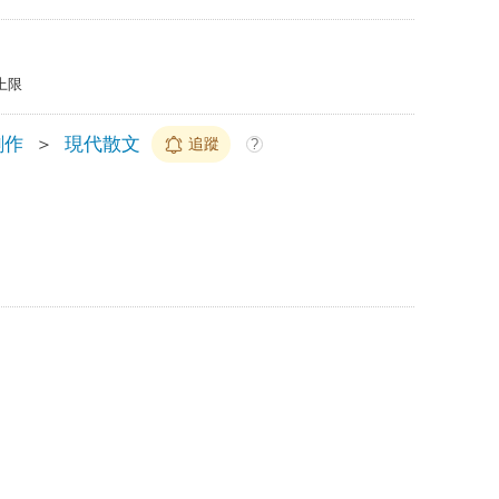
上限
創作
＞
現代散文
追蹤
?