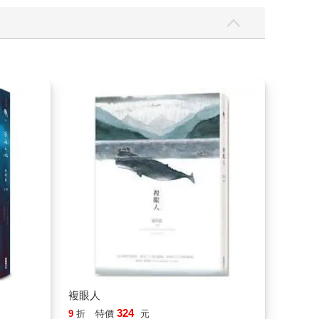
複眼人
324
9
折
特價
元