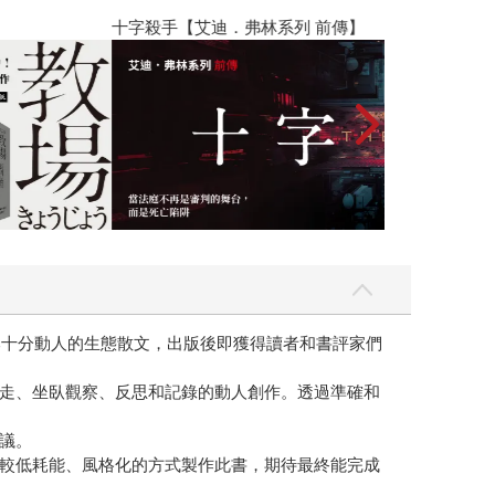
「野鳥?森」，旁邊停了一輛年代久遠的腳踏車，就
】
世界上最透明的
一段時間我開始對老鐵馬產生興趣與情感，我開始購
小說竟然會「再回到那場戰爭裡」。 腳踏車運用在
是瑞士的山岳腳踏車旅。二戰時也有不少國家組織成
 Star Hill Studio, 2011）的書裡，我讀到一支日本發動
運用在戰爭裡。戰爭是一種吞噬人類創造性技術的漩
此在台灣這個多山、多河流的島嶼，為這支銀輪部隊
麼？那被開啟的或許不屬於學術上的，而是屬於人性
，我曾因為一本書而幾乎帶著故事走向另一個方向。
年）。 在這本書裡有一個小小的段落讓我幾乎決定小
導。詩人高見順、小說尾崎士郎被陸軍徵用，以《蒼
憫反省了這場戰爭，卻因書被捕入獄，出獄後，寫
戰場，在得知日本無條件投降的時候，他彷彿鬆了一
本十分動人的生態散文，出版後即獲得讀者和書評家們
，人類再也無法重建美好的世界」、「如果你吃薤
走、坐臥觀察、反思和記錄的動人創作。透過準確和
心，又是怎麼看待自己成為戰爭裡罪的一員。 而
的走廊一樣的地方，那女人在那兒鋪上一張像蓆子那
議。
把一種很像茉莉花的『尼姬蒡』花直接擦在肌膚
較低耗能、風格化的方式製作此書，期待最終能完成
發出一種強烈的氣味……」（小?行男，