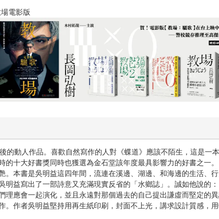
走到一處靜謐、幽深的森林前面，入口有一個小小的牌子標識著
十字殺手【艾迪．弗林系列 前傳
它似的。 我想，也許在那一刻，小說就已經開始了。 有很長的
上尋找老鐵馬的人。不過直到小說動筆以前，我都沒有想到過，
踏車在戰場上作為傳遞訊息之用。而世界上最知名的腳踏車部隊就
 The Bicycle in Wartime: An Illustrated History,
才對）——銀輪部隊。 這世界上，似乎沒有什麼發明物不會被
術的子宮。當時日軍一位參謀官?政信，奉命研究叢林戰法，因
這就像有人遞給你一把陌生的鑰匙，而你似乎直覺到它將開啟什
隨著腳踏車踏進一處又一處陌生的虛構森林，在這個追尋過程裡
戰爭》（沈曉萌譯，初版，北京：世界知識出版社出版，1988
始以後，日本徵召了一些作家到各地戰場，以便進行戰爭宣傳報
用，日後寫出了對戰爭態度完全不同的作品（先是以文學家的悲
作家，絕對是一場心靈的大轟炸。 高見順先後到了緬甸與中國
》之後的動人作品。喜歡自然寫作的人對《蝶道》應該不陌生，這是一
日記》裡寫道「戰爭是人類的疾病，戰後不論戰勝國還是戰敗國
時的十大好書獎同時也獲選為金石堂該年度最具影響力的好書之一。
艷。本書是吳明益這四年間，流連在溪邊、湖邊、和海邊的生活、行
，我想像著這樣一個人是怎麼看待自己的國家成為戰爭之罪的核
吳明益寫出了一部詩意又充滿現實反省的「水鄉誌」。誠如他說的：
緬甸女子幽會的場景：「可不知怎麼我被帶到了一個像日本寺院
們理應會一起演化，並且永遠對那個過去的自己提出謙虛而堅定的異
白。回來時，高見先生說：『有一股怪味直衝鼻子。』緬甸女人
作。作者吳明益堅持用再生紙印刷，封面不上光，講求設計質感，用
裡的女人把花的浸出物塗在身上，汗味和花粉味混合在一起，散