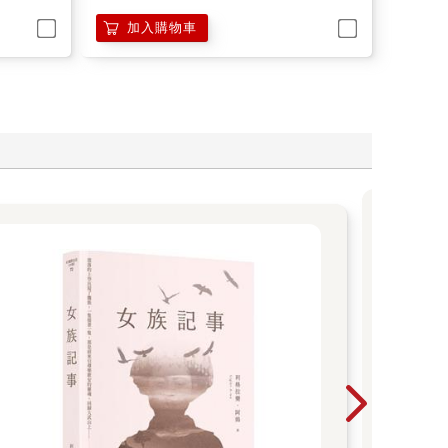
加入購物車
夏天
合。
藏著