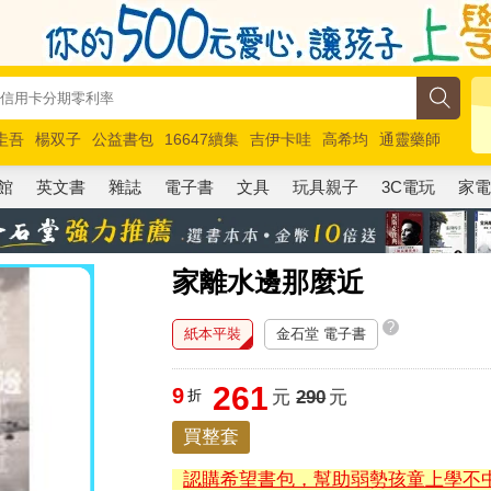
圭吾
楊双子
公益書包
16647續集
吉伊卡哇
高希均
通靈藥師
路邊攤新作
馬斯克
玩具總動員5
超慢跑
館
英文書
雜誌
電子書
文具
玩具親子
3C電玩
家
家離水邊那麼近
?
紙本平裝
金石堂 電子書
261
9
折
元
290
元
買整套
認購希望書包，幫助弱勢孩童上學不