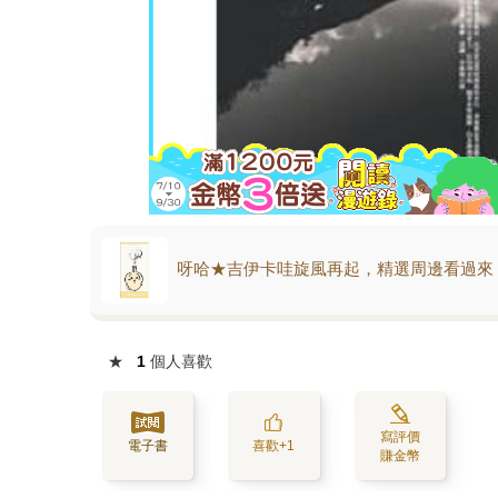
呀哈★吉伊卡哇旋風再起，精選周邊看過來
★
1
個人喜歡
寫評價
電子書
喜歡+1
賺金幣