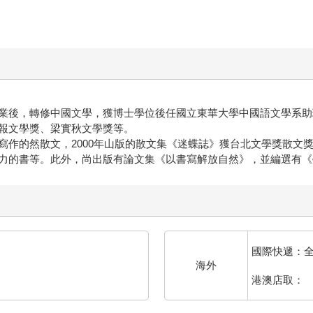
入口。 然而，我終究放棄了這一段，這一段在我的小說之外。它應
的情慾。 對我這樣一個沒有真正經歷過戰爭的作者來說，描寫
「向金魚跪拜」以求生的戰爭裡，沒有真正的義舉。正如我在《
何威脅；但實際處在戰場上的卻是無數相互不認識的士兵，而他們
知道的傷痛的遺傳模式，活存在我們身體裡的某處。只是多數人
我為它們清除泥沙、除鏽、上油。在某一刻，我直覺到有什麼在
原載於東華大學《人社東華》第六期「二次世界大戰終戰70年
業後，轉修中國文學，獲博士學位後任國立東華大學中國語文學系助
報文學獎、梁實秋文學獎等。
作的然散文，2000年山版的散文集《迷蝶誌》獲台北文學獎散文獎
力的書等。此外，尚出版有論文集《以書寫解放自然》，並編選有《
國際快遞：
海外
港澳店取：