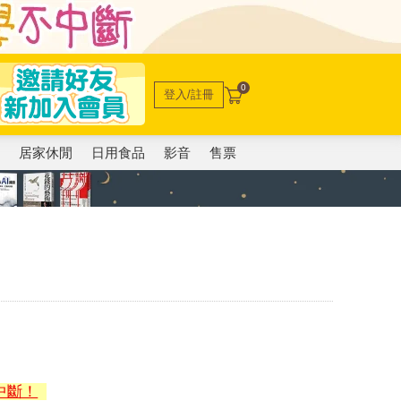
0
登入/註冊
電
居家休閒
日用食品
影音
售票
中斷！