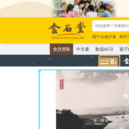
國中自修評量
東野
唯紅花綻放
奧德賽
會員獎勵
中文書
動漫ACG
親子