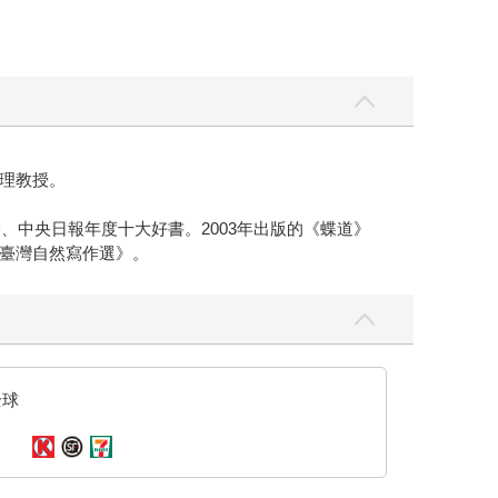
該是屬於另一本小說的場景，另一部我還沒能體會到
戰爭究竟意義何在？我至今仍然不清楚，但當我走進
反抗的畫筆》裡看到的一段話：「戰爭是由一群相
將在殘酷的戰火中成為砲灰。」（2014:44）
不知道而已。 而在寫小說時，我反覆拆解、組裝那
那個沒有作用的縫隙裡還存在著。 那關係到一部鐵
紀念專刊」） ＊文中吳明益照片，由麥田提供。
理教授。
、中央日報年度十大好書。2003年出版的《蝶道》
臺灣自然寫作選》。
全球