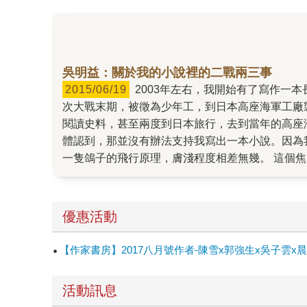
吳明益：關於我的小說裡的二戰兩三事
2015/06/19
2003年左右，我開始有了寫作一本長篇小說的念頭，這本長篇小說寫的是陷入某種睡眠情境的「我」，在夢境與現實之間，經驗了父親「三郎」在二
次大戰末期，被徵為少年工，到日本高座海軍工廠
閱讀史料，甚至兩度到日本旅行，去到當年的高座
體認到，那並沒有辦法支持我寫出一本小說。因為
一隻鴿子的飛行原理，膚淺程度相差無幾。 這個
另一個是食蛇龜「石頭」的故事。透過這兩個「角
意外地編織了一些我原本不相信的「運命」（就像
年）寫給川端康成的書信裡提到自己參加「勤勞動
優惠活動
平岡提到黃昏時曾為台灣來的少年工說故事，並且
菜，聽過他講的故事呢？ 也是少年工的我父親如
【作家書房】2017八月號作者-陳雪x郭強生x吳子
過七年之後，我動筆寫下另一本小說──《單車失
山堂前，隔天即告失蹤。但「他騎的那輛腳踏車」
活動訊息
那輛腳踏車呢。我回信給對方，說如果我還繼續寫