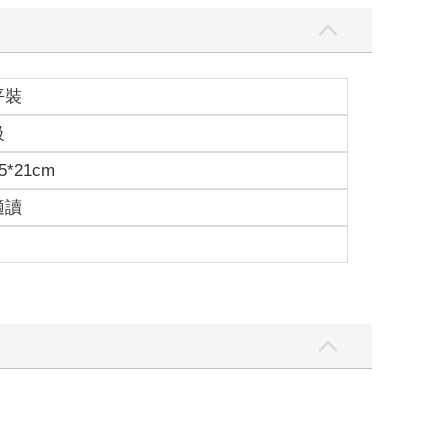
平裝
級
5*21cm
適讀