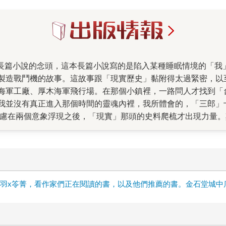
製造戰鬥機的故事。這故事跟「現實歷史」黏附得太過緊密，以
海軍工廠、厚木海軍飛行場。在那個小鎮裡，一路問人才找到「
我並沒有真正進入那個時間的靈魂內裡，我所體會的，「三郎」
焦慮在兩個意象浮現之後，「現實」那頭的史料爬梳才出現力量
色」，我終於獲得敘事的「乩身」，得以真正如夢地短暫進入某
我在《單車失竊記》裡提到的，「運」擺在「命」前面）。我發現
員」，住在「神奈川縣，高座郡，大和局高座廠，第五員工宿舍
用飛機的機油炒菜給他們吃，讓我也不禁想像，那時也在同一營
果見過年輕時的三島由紀夫（甚至聽過他講故事），這點我光想就
雲x晨羽x笭菁，看作家們正在閱讀的書，以及他們推薦的書。金石堂城
竊記》，這本書的寫作動機來自一位《睡眠的航線》讀者的來信
呢？那輛他（她）認為極其具有象徵意義的腳踏車，到哪裡去了
作，有一天我會寫出一本小說，告訴他（或她）腳踏車到哪裡去