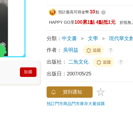
10
預計最高可得金幣
點
?
100累1點 4點抵1元
HAPPY GO享
折抵無
分類：
中文書
＞
文學
＞
現代華文
作者：
吳明益
追蹤
?
出版社：
二魚文化
追蹤
?
加購
出版日：
2007/05/25
貨到通知
預訂門市商品
門市庫存
大量採購