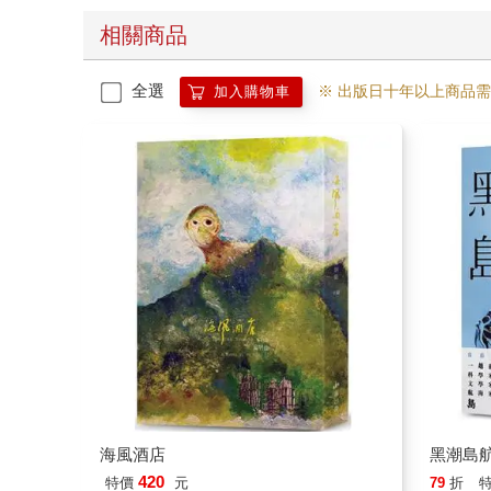
相關商品
全選
※ 出版日十年以上商品
加入購物車
海風酒店
黑潮島
420
特價
元
79
折