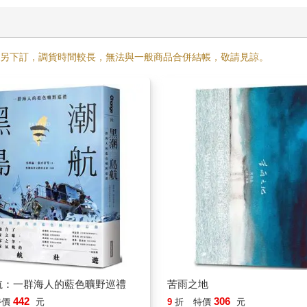
需另下訂，調貨時間較長，無法與一般商品合併結帳，敬請見諒。
航：一群海人的藍色曠野巡禮
苦雨之地
442
306
特價
元
9
折
特價
元