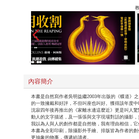
的航線》，漫步在高座、大和附近的情形。某天我
教場電影版
好像它的主人進去了森林之後，再也沒有出來取走
買老鐵馬的零件、琺瑯商標，到後來成了一個在街
戰爭裡，最早可能在1875年，義大利人運用腳
腳踏車部隊，在一本名為《戰爭中的腳踏車》（Jim Fitzpatrick,
太平洋戰爭時的重要部隊（或者應該說是作戰方式
渦，戰爭也似乎是一種激發人類傷害人類創造性技
進行過長程騎行的演練。 對一個小說作者來說，
裡的某處隱匿的空間。 隨著閱讀、訪談，我漸漸
那便是小?行男的《日本隨軍記者見聞錄──太平洋
說的人物全盤更改，那就是小?提到太平洋戰爭開
內容簡介
氓》獲第一屆芥川獎的小說家石川達三則被海軍徵
作上竟有了完全不同的轉向）。我想，戰爭對這些
本書是自然寫作者吳明益繼2003年出版的《蝶道
口氣寫道：「終於結束了。」當我讀到他在《敗戰
的一致擁戴和好評，不但叫座也叫好。獲得該年度中
沈寂四年後再推出的《家離水邊這麼近》更是叫人驚
的鱗莖，或者向金魚跪拜，或許就能躲過炸彈」時
動人的文字描述，及一張張與文字現場對話的攝影，
小?在書裡，曾側寫了一段高見順在緬甸，與一名
我以為人與人的創作都是自然物，我有理由相信，它
樣的東西。月光照進來，那個女人的臉顯得非常蒼
本書為全彩印刷，除攝影外手繪、排版皆為作者的創
上。法國香水就是這種花的浸出物精製而成的。這
更抽象的物事，傳遞給讀者。