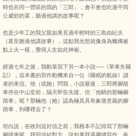
時也在同一營區的我的「三郎」，會不會也吃過平岡
公威炒的菜，聽過他講的故事呢？
也是少年工的我父親如果見過年輕時的三島由紀夫
（甚至聽過他講故事），這點我光想就像身為蠟燭被
點上火一樣，覺得人生如此神祕。
經過七年之後，我動筆寫下另一本小說──《單車失竊
記》，這本書的寫作動機來自一位《睡眠的航線》讀
者的來信。他（或她）問我，小說最後，三郎將腳踏
車停在中山堂前，隔天即告失蹤。但「他騎的那輛腳
踏車」呢？那輛他（她）認為極其具有象徵意義的腳
踏車，到哪裡去了？
坦白說，在收到這封信之前，我根本不記得寫了那輛
腳踏車呢。我回信給對方，說如果我還繼續寫作，有