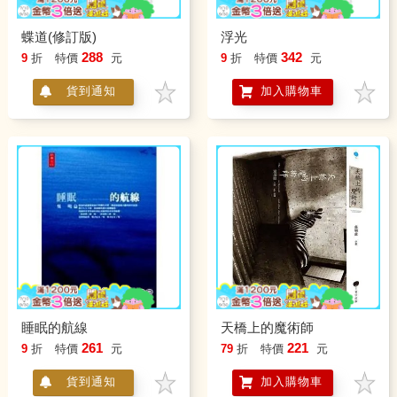
蝶道(修訂版)
浮光
288
342
9
折
特價
元
9
折
特價
元
貨到通知
加入購物車
睡眠的航線
天橋上的魔術師
261
221
9
折
特價
元
79
折
特價
元
貨到通知
加入購物車