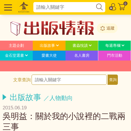
0
追蹤
主題企劃
出版故事
書蟲悅讀
每週專欄
金石堂選書
愛書大使
名人書房
門市活動
文章查詢
出版故事
／人物動向
2015.06.19
吳明益：關於我的小說裡的二戰兩
三事