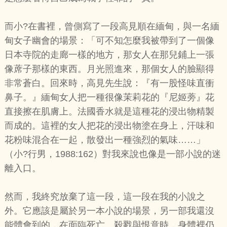
而小?在書裡，曾側寫了一段高見順在緬甸，與一名緬
甸女子幽會的場景：「可不知怎麼我被帶到了一個像
日本寺院的走廊一樣的地方，那女人在那兒鋪上一張
像蓆子那樣的東西。月光照進來，那個女人的臉顯得
非常蒼白。回來時，高見先生說：『有一股怪味直衝
鼻子。』緬甸女人把一種很像茉莉花的『尼姬蒡』花
直接擦在肌膚上。法國香水就是這種花的浸出物精製
而成的。這裡的女人把花的浸出物塗在身上，汗味和
花粉味混合在一起，散發出一種強烈的氣味……」
（小?行男，1988:162）對我來說也像是一部小說的迷
離入口。
然而，我終究放棄了這一段，這一段在我的小說之
外。它應該是屬於另一本小說的場景，另一部我還沒
能體會到的，在面臨死亡、殺戮與恨意時，身體裡仍