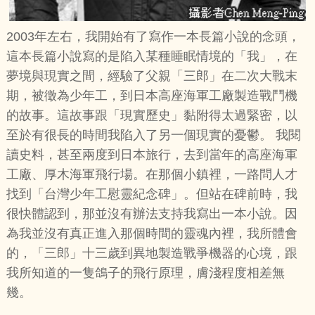
2003年左右，我開始有了寫作一本長篇小說的念頭，
這本長篇小說寫的是陷入某種睡眠情境的「我」，在
夢境與現實之間，經驗了父親「三郎」在二次大戰末
期，被徵為少年工，到日本高座海軍工廠製造戰鬥機
的故事。這故事跟「現實歷史」黏附得太過緊密，以
至於有很長的時間我陷入了另一個現實的憂鬱。 我閱
讀史料，甚至兩度到日本旅行，去到當年的高座海軍
工廠、厚木海軍飛行場。在那個小鎮裡，一路問人才
找到「台灣少年工慰靈紀念碑」。但站在碑前時，我
很快體認到，那並沒有辦法支持我寫出一本小說。因
為我並沒有真正進入那個時間的靈魂內裡，我所體會
的，「三郎」十三歲到異地製造戰爭機器的心境，跟
我所知道的一隻鴿子的飛行原理，膚淺程度相差無
幾。