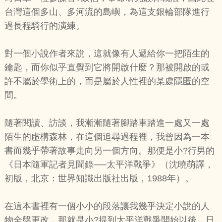
台灣這個多山、多河流的島嶼，為這支銀輪部隊進行
過長程騎行的演練。
對一個小說作者來說，這就像有人遞給你一把陌生的
鑰匙，而你似乎直覺到它將開啟什麼？那被開啟的或
許不屬於學術上的，而是屬於人性裡的某處隱匿的空
間。
隨著閱讀、訪談，我漸漸隨著腳踏車踏進一處又一處
陌生的虛構森林，在這個追尋過程裡，我曾因為一本
書而幾乎帶著故事走向另一個方向。那便是小?行男的
《日本隨軍記者見聞錄──太平洋戰爭》（沈曉萌譯，
初版，北京：世界知識出版社出版，1988年）。
在這本書裡有一個小小的段落讓我幾乎決定小說的人
物全盤更改，那就是小?提到太平洋戰爭開始以後，日