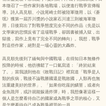
本徵召了一些作家到各地戰場，以便進行戰爭宣傳報
導。詩人高見順、小說尾崎士郎被陸軍徵用，以《蒼
氓》獲第一屆芥川獎的小說家石川達三則被海軍徵
用，日後寫出了對戰爭態度完全不同的作品（先是以
文學家的悲憫反省了這場戰爭，卻因書被捕入獄，出
獄後，寫作上竟有了完全不同的轉向）。我想，戰爭
對這些作家，絕對是一場心靈的大轟炸。
高見順先後到了緬甸與中國戰場，在得知日本無條件
投降的時候，他彷彿鬆了一口氣寫道：「終於結束
了。」當我讀到他在《敗戰日記》裡寫道「戰爭是人
類的疾病，戰後不論戰勝國還是戰敗國，人類再也無
法重建美好的世界」、「如果你吃薤的鱗莖，或者向
金魚跪拜，或許就能躲過炸彈」時，我想像著這樣一
個人是怎麼看待自己的國家成為戰爭之罪的核心，又
是怎麼看待自己成為戰爭裡罪的一員。