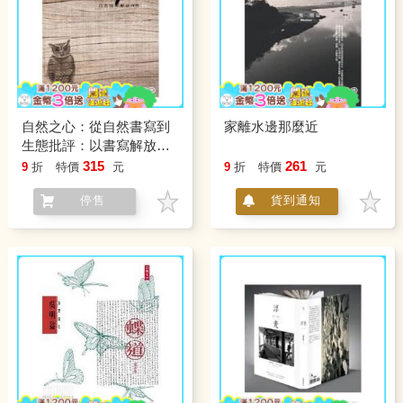
自然之心：從自然書寫到
家離水邊那麼近
生態批評：以書寫解放自
然 BOOK 3
315
261
9
折
特價
元
9
折
特價
元
停售
貨到通知