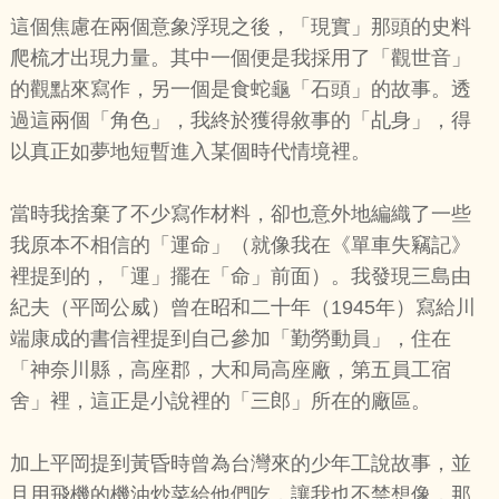
這個焦慮在兩個意象浮現之後，「現實」那頭的史料
爬梳才出現力量。其中一個便是我採用了「觀世音」
的觀點來寫作，另一個是食蛇龜「石頭」的故事。透
過這兩個「角色」，我終於獲得敘事的「乩身」，得
以真正如夢地短暫進入某個時代情境裡。
當時我捨棄了不少寫作材料，卻也意外地編織了一些
我原本不相信的「運命」（就像我在《單車失竊記》
裡提到的，「運」擺在「命」前面）。我發現三島由
紀夫（平岡公威）曾在昭和二十年（1945年）寫給川
端康成的書信裡提到自己參加「勤勞動員」，住在
「神奈川縣，高座郡，大和局高座廠，第五員工宿
舍」裡，這正是小說裡的「三郎」所在的廠區。
加上平岡提到黃昏時曾為台灣來的少年工說故事，並
且用飛機的機油炒菜給他們吃，讓我也不禁想像，那