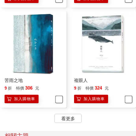
華》第六期「二次世界大戰終戰70年紀念專刊」） ＊文中吳
明益照片，由麥田提供。
苦雨之地
複眼人
306
324
9
折
特價
元
9
折
特價
元
加入購物車
加入購物車
看更多