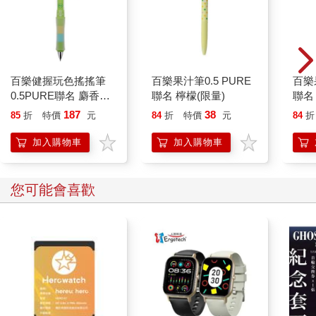
百樂健握玩色搖搖筆
百樂果汁筆0.5 PURE
百樂果
0.5PURE聯名 麝香葡
聯名 檸檬(限量)
聯名
萄(限量)
187
38
85
折
特價
元
84
折
特價
元
84
折
加入購物車
加入購物車
您可能會喜歡