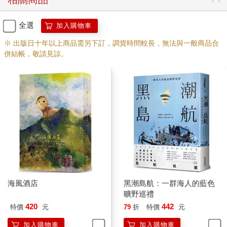
男，1988:162）對我來說也像是一部小說的迷離入口。 然
而，我終究放棄了這一段，這一段在我的小說之外。它應該
全選
加入購物車
是屬於另一本小說的場景，另一部我還沒能體會到的，在面
臨死亡、殺戮與恨意時，身體裡仍然飢渴的情慾。 對我這樣
※ 出版日十年以上商品需另下訂，調貨時間較長，無法與一般商品合
併結帳，敬請見諒。
一個沒有真正經歷過戰爭的作者來說，描寫戰爭究竟意義何
在？我至今仍然不清楚，但當我走進自己的小說裡的時候，
我清楚地感覺到，在每一場「向金魚跪拜」以求生的戰爭
裡，沒有真正的義舉。正如我在《反抗的畫筆》裡看到的一
段話：「戰爭是由一群相互認識的人所決定，而且這些人的
生命並不會受到任何威脅；但實際處在戰場上的卻是無數相
互不認識的士兵，而他們將在殘酷的戰火中成為砲灰。」
（2014:44）那場戰爭看似遠離，但仍然透過上一代，以我們
不知道的傷痛的遺傳模式，活存在我們身體裡的某處。只是
多數人不知道而已。 而在寫小說時，我反覆拆解、組裝那些
老鐵馬，那些還沒有在時間之河裡沒頂的鐵馬，我為它們清
海風酒店
黑潮島航：一群海人的藍色
曠野巡禮
除泥沙、除鏽、上油。在某一刻，我直覺到有什麼在那個沒
420
442
特價
元
79
折
特價
元
有作用的縫隙裡還存在著。 那關係到一部鐵馬的細微運作，
一個人類心靈的細微運作。 （本文原載於東華大學《人社東
加入購物車
加入購物車