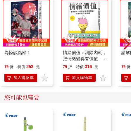
為怪談點燈 1
情緒價值：消除內耗，
請解
把情緒變得有價值，跟
誰都能自在相處
253
316
79
折
特價
元
79
折
特價
元
79
折
加入購物車
加入購物車
您可能也需要