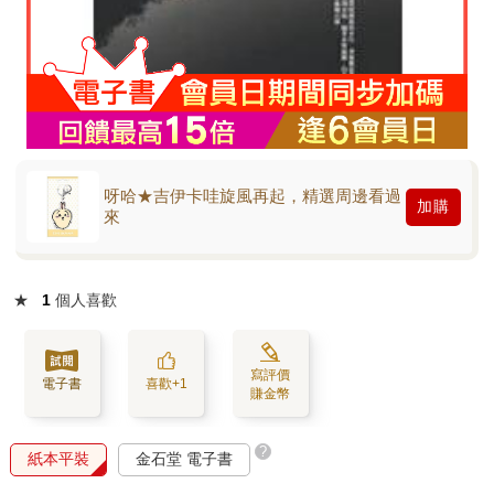
呀哈★吉伊卡哇旋風再起，精選周邊看過
加購
來
★
1
個人喜歡
寫評價
電子書
喜歡+1
賺金幣
?
紙本平裝
金石堂 電子書