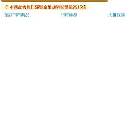
ATM提款機，請不要聽從指示，以免受騙上當！
※ 本商品會員日滿額金幣加碼回饋最高15倍
退換貨須知：
預訂門市商品
門市庫存
大量採購
**提醒您，鑑賞期不等於試用期，退回商品須為全新狀態**
依據「消費者保護法」第19條及行政院消費者保護處公告之
「通訊交易解除權合理例外情事適用準則」，以下商品購買
後，除商品本身有瑕疵外，將不提供7天的猶豫期：
易於腐敗、保存期限較短或解約時即將逾期。（如：生
鮮食品）
依消費者要求所為之客製化給付。（客製化商品）
報紙、期刊或雜誌。（含MOOK、外文雜誌）
經消費者拆封之影音商品或電腦軟體。
非以有形媒介提供之數位內容或一經提供即為完成之線
上服務，經消費者事先同意始提供。（如：電子書、電
子雜誌、下載版軟體、虛擬商品…等）
已拆封之個人衛生用品。（如：內衣褲、刮鬍刀、除毛
刀…等）
若非上列種類商品，均享有到貨7天的猶豫期（含例假
日）。