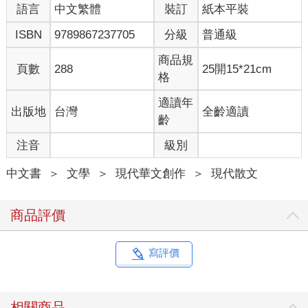
度完全不同的作品（先是以文學家的悲憫反省了這場戰爭，
語言
中文繁體
裝訂
紙本平裝
卻因書被捕入獄，出獄後，寫作上竟有了完全不同的轉
ISBN
9789867237705
分級
普通級
向）。我想，戰爭對這些作家，絕對是一場心靈的大轟炸。
高見順先後到了緬甸與中國戰場，在得知日本無條件投降的
商品規
頁數
288
25開15*21cm
時候，他彷彿鬆了一口氣寫道：「終於結束了。」當我讀到
格
他在《敗戰日記》裡寫道「戰爭是人類的疾病，戰後不論戰
適讀年
勝國還是戰敗國，人類再也無法重建美好的世界」、「如果
出版地
台灣
全齡適讀
齡
你吃薤的鱗莖，或者向金魚跪拜，或許就能躲過炸彈」時，
我想像著這樣一個人是怎麼看待自己的國家成為戰爭之罪的
注音
級別
核心，又是怎麼看待自己成為戰爭裡罪的一員。 而小?在書
中文書
＞
文學
＞
現代華文創作
＞
現代散文
裡，曾側寫了一段高見順在緬甸，與一名緬甸女子幽會的場
景：「可不知怎麼我被帶到了一個像日本寺院的走廊一樣的
地方，那女人在那兒鋪上一張像蓆子那樣的東西。月光照進
商品評價
來，那個女人的臉顯得非常蒼白。回來時，高見先生說：
『有一股怪味直衝鼻子。』緬甸女人把一種很像茉莉花的
寫評價
『尼姬蒡』花直接擦在肌膚上。法國香水就是這種花的浸出
物精製而成的。這裡的女人把花的浸出物塗在身上，汗味和
花粉味混合在一起，散發出一種強烈的氣味……」（小?行
相關商品