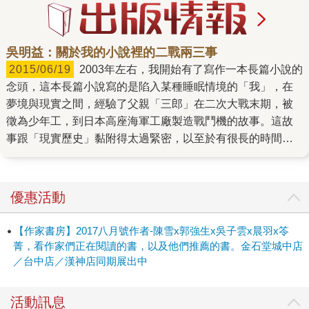
吳明益：關於我的小說裡的二戰兩三事
2015/06/19
2003年左右，我開始有了寫作一本長篇小說的
念頭，這本長篇小說寫的是陷入某種睡眠情境的「我」，在
夢境與現實之間，經驗了父親「三郎」在二次大戰末期，被
徵為少年工，到日本高座海軍工廠製造戰鬥機的故事。這故
事跟「現實歷史」黏附得太過緊密，以至於有很長的時間我
陷入了另一個現實的憂鬱。 我閱讀史料，甚至兩度到日本旅
行，去到當年的高座海軍工廠、厚木海軍飛行場。在那個小
鎮裡，一路問人才找到「台灣少年工慰靈紀念碑」。但站在
優惠活動
碑前時，我很快體認到，那並沒有辦法支持我寫出一本小
說。因為我並沒有真正進入那個時間的靈魂內裡，我所體會
【作家書房】2017八月號作者-陳雪x郭強生x吳子雲x晨羽x笭
的，「三郎」十三歲到異地製造戰爭機器的心境，跟我所知
菁，看作家們正在閱讀的書，以及他們推薦的書。金石堂城中店
道的一隻鴿子的飛行原理，膚淺程度相差無幾。 這個焦慮在
／台中店／漢神店同期展出中
兩個意象浮現之後，「現實」那頭的史料爬梳才出現力量。
其中一個便是我採用了「觀世音」的觀點來寫作，另一個是
活動訊息