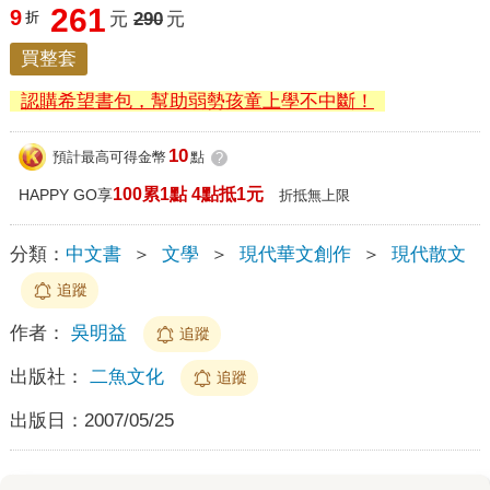
261
9
折
元
290
元
買整套
認購希望書包，幫助弱勢孩童上學不中斷！
10
預計最高可得金幣
點
?
100累1點 4點抵1元
HAPPY GO享
折抵無上限
分類：
中文書
＞
文學
＞
現代華文創作
＞
現代散文
追蹤
作者：
吳明益
追蹤
出版社：
二魚文化
追蹤
出版日：
2007/05/25