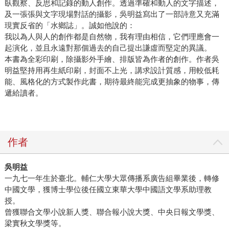
意義的腳踏車，到哪裡去了？ 坦白說，在收到這封信之前，
臥觀察、反思和記錄的動人創作。透過準確和動人的文字描述，
及一張張與文字現場對話的攝影，吳明益寫出了一部詩意又充滿
我根本不記得寫了那輛腳踏車呢。我回信給對方，說如果我
現實反省的「水鄉誌」。誠如他說的：
還繼續寫作，有一天我會寫出一本小說，告訴他（或她）腳
我以為人與人的創作都是自然物，我有理由相信，它們理應會一
踏車到哪裡去了。 讀著這封信，我不禁想起當年為了寫作
起演化，並且永遠對那個過去的自己提出謙虛而堅定的異議。
《睡眠的航線》，漫步在高座、大和附近的情形。某天我走
本書為全彩印刷，除攝影外手繪、排版皆為作者的創作。作者吳
到一處靜謐、幽深的森林前面，入口有一個小小的牌子標識
明益堅持用再生紙印刷，封面不上光，講求設計質感，用較低耗
著「野鳥?森」，旁邊停了一輛年代久遠的腳踏車，就好像它
能、風格化的方式製作此書，期待最終能完成更抽象的物事，傳
的主人進去了森林之後，再也沒有出來取走它似的。 我想，
遞給讀者。
也許在那一刻，小說就已經開始了。 有很長的一段時間我開
始對老鐵馬產生興趣與情感，我開始購買老鐵馬的零件、琺
瑯商標，到後來成了一個在街上尋找老鐵馬的人。不過直到
作者
小說動筆以前，我都沒有想到過，小說竟然會「再回到那場
戰爭裡」。 腳踏車運用在戰爭裡，最早可能在1875年，義大
吳明益
利人運用腳踏車在戰場上作為傳遞訊息之用。而世界上最知
一九七一年生於臺北。輔仁大學大眾傳播系廣告組畢業後，轉修
名的腳踏車部隊就是瑞士的山岳腳踏車旅。二戰時也有不少
中國文學，獲博士學位後任國立東華大學中國語文學系助理教
國家組織成腳踏車部隊，在一本名為《戰爭中的腳踏車》
授。
（Jim Fitzpatrick, The Bicycle in Wartime: An Illustrated
曾獲聯合文學小說新人獎、聯合報小說大獎、中央日報文學獎、
History, Star Hill Studio, 2011）的書裡，我讀到一支日本發
梁實秋文學獎等。