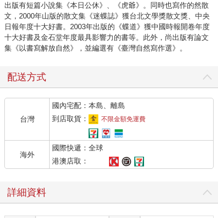
動太平洋戰爭時的重要部隊（或者應該說是作戰方式才對）
出版有短篇小說集《本日公休》、《虎爺》。同時也寫作的然散
——銀輪部隊。 這世界上，似乎沒有什麼發明物不會被運用
文，2000年山版的散文集《迷蝶誌》獲台北文學獎散文獎、中央
日報年度十大好書。2003年出版的《蝶道》獲中國時報開卷年度
在戰爭裡。戰爭是一種吞噬人類創造性技術的漩渦，戰爭也
十大好書及金石堂年度最具影響力的書等。此外，尚出版有論文
似乎是一種激發人類傷害人類創造性技術的子宮。當時日軍
集《以書寫解放自然》，並編選有《臺灣自然寫作選》。
一位參謀官?政信，奉命研究叢林戰法，因此在台灣這個多
山、多河流的島嶼，為這支銀輪部隊進行過長程騎行的演
配送方式
練。 對一個小說作者來說，這就像有人遞給你一把陌生的鑰
匙，而你似乎直覺到它將開啟什麼？那被開啟的或許不屬於
學術上的，而是屬於人性裡的某處隱匿的空間。 隨著閱讀、
國內宅配：本島、離島
訪談，我漸漸隨著腳踏車踏進一處又一處陌生的虛構森林，
到店取貨：
台灣
不限金額免運費
在這個追尋過程裡，我曾因為一本書而幾乎帶著故事走向另
一個方向。那便是小?行男的《日本隨軍記者見聞錄──太平
國際快遞：全球
洋戰爭》（沈曉萌譯，初版，北京：世界知識出版社出版，
海外
港澳店取：
1988年）。 在這本書裡有一個小小的段落讓我幾乎決定小說
的人物全盤更改，那就是小?提到太平洋戰爭開始以後，日本
徵召了一些作家到各地戰場，以便進行戰爭宣傳報導。詩人
詳細資料
高見順、小說尾崎士郎被陸軍徵用，以《蒼氓》獲第一屆芥
川獎的小說家石川達三則被海軍徵用，日後寫出了對戰爭態