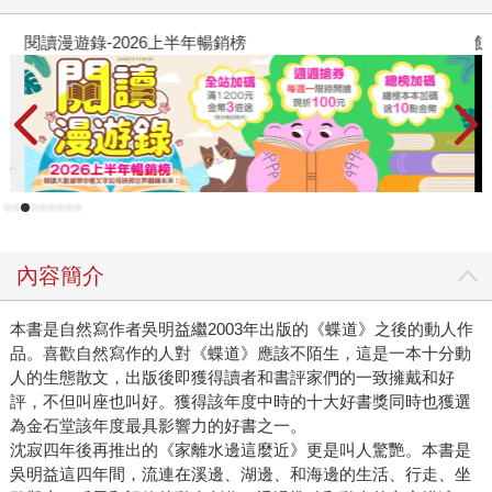
食蛇龜「石頭」的故事。透過這兩個「角色」，我終於獲得
敘事的「乩身」，得以真正如夢地短暫進入某個時代情境
閱讀漫遊錄-2026上半年暢銷榜
飢
裡。 當時我捨棄了不少寫作材料，卻也意外地編織了一些我
原本不相信的「運命」（就像我在《單車失竊記》裡提到
的，「運」擺在「命」前面）。我發現三島由紀夫（平岡公
威）曾在昭和二十年（1945年）寫給川端康成的書信裡提到
自己參加「勤勞動員」，住在「神奈川縣，高座郡，大和局
高座廠，第五員工宿舍」裡，這正是小說裡的「三郎」所在
的廠區。 加上平岡提到黃昏時曾為台灣來的少年工說故事，
並且用飛機的機油炒菜給他們吃，讓我也不禁想像，那時也
內容簡介
在同一營區的我的「三郎」，會不會也吃過平岡公威炒的
菜，聽過他講的故事呢？ 也是少年工的我父親如果見過年輕
本書是自然寫作者吳明益繼2003年出版的《蝶道》之後的動人作
時的三島由紀夫（甚至聽過他講故事），這點我光想就像身
品。喜歡自然寫作的人對《蝶道》應該不陌生，這是一本十分動
為蠟燭被點上火一樣，覺得人生如此神祕。 經過七年之後，
人的生態散文，出版後即獲得讀者和書評家們的一致擁戴和好
我動筆寫下另一本小說──《單車失竊記》，這本書的寫作動
評，不但叫座也叫好。獲得該年度中時的十大好書獎同時也獲選
機來自一位《睡眠的航線》讀者的來信。他（或她）問我，
為金石堂該年度最具影響力的好書之一。
小說最後，三郎將腳踏車停在中山堂前，隔天即告失蹤。但
沈寂四年後再推出的《家離水邊這麼近》更是叫人驚艷。本書是
「他騎的那輛腳踏車」呢？那輛他（她）認為極其具有象徵
吳明益這四年間，流連在溪邊、湖邊、和海邊的生活、行走、坐