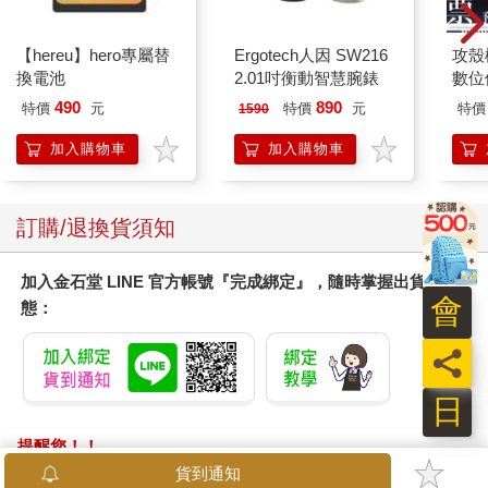
【hereu】hero專屬替
Ergotech人因 SW216
攻殼機
換電池
2.01吋衡動智慧腕錶
數位
490
890
特價
元
特價
元
特價
1590
加入購物車
加入購物車
訂購/退換貨須知
加入金石堂 LINE 官方帳號『完成綁定』，隨時掌握出貨動
會
態：
員
日
提醒您！！
金石堂及銀行均不會請您操作ATM! 如接獲電話要求您前往
貨到通知