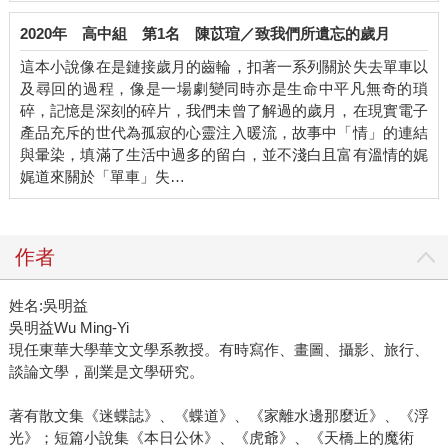
2020年
高中組
第1名
陳苡瑄／致我們所遺忘的歲月
這本小說像在是鏈接歲月的齒輪，扣著一系列關於失去單車以
及尋回的過程，像是一場劇變同時亦是生命中平凡無奇的瑣
碎，記憶是深刻的碎片，我們未曾了解過的歲月，在現實電子
產品充斥的世代為孤寂的心靈注入暖流，故事中「情」的連結
與暈染，填滿了生活中過多的留白，並不淺白且富有溫情的娓
娓道來關於「單車」失…
作者
姓名:吳明益
吳明益Wu Ming-Yi
現任東華大學華文文學系教授。有時寫作、畫圖、攝影、旅行、
談論文學，副業是文學研究。
著有散文集《迷蝶誌》、《蝶道》、《家離水邊那麼近》、《浮
光》；短篇小說集《本日公休》、《虎爺》、《天橋上的魔術