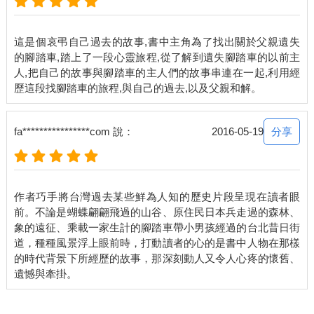
這是個哀弔自己過去的故事,書中主角為了找出關於父親遺失
的腳踏車,踏上了一段心靈旅程,從了解到遺失腳踏車的以前主
人,把自己的故事與腳踏車的主人們的故事串連在一起,利用經
分享
fa****************com 說：
2016-05-19
作者巧手將台灣過去某些鮮為人知的歷史片段呈現在讀者眼
前。不論是蝴蝶翩翩飛過的山谷、原住民日本兵走過的森林、
象的遠征、乘載一家生計的腳踏車帶小男孩經過的台北昔日街
道，種種風景浮上眼前時，打動讀者的心的是書中人物在那樣
的時代背景下所經歷的故事，那深刻動人又令人心疼的懷舊、