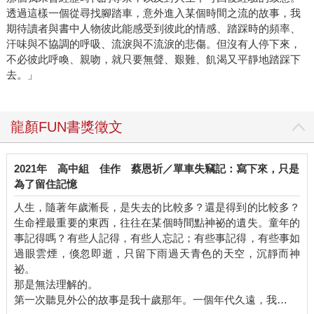
透過這樣一個從尋找腳踏車，意外進入某個時間之流的故事，我
期待讀者與書中人物彼此能感受到彼此的情感、踏踩時的頻率、
汗味與不協調的呼吸、流淚與不流淚的悲傷。但沒有人停下來，
不必彼此呼喚、親吻，就只要無聲、艱難、飢渴又平靜地踏踩下
去。」
龍顏FUN書獎徵文
2021年
高中組
佳作
蔡恩祈／單車失竊記：寫下來，只是
為了留住記憶
人生，隨著年歲漸長，是失去的比較多？還是得到的比較多？
生命裡最重要的東西，往往在某個時間點神祕的遺失。童年的
事記得嗎？有些人記得，有些人忘記；有些事記得，有些事如
過眼雲煙，倏忽即逝，只留下雨過天青色的天空，沉靜而神
祕。
那是無法理解的。
第一次聽見外公的故事是我十歲那年。一個年代久遠，我…