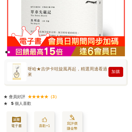
呀哈★吉伊卡哇旋風再起，精選周邊看過
加購
來
★
會員好評
★★★★★（3）
★
5
個人喜歡
寫評價
電子書
喜歡+1
賺金幣