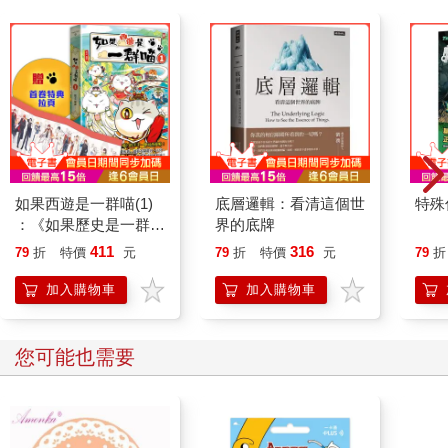
如果西遊是一群喵(1)
底層邏輯：看清這個世
特殊傳
：《如果歷史是一群
界的底牌
喵》作者最新力作，附
411
316
79
折
特價
元
79
折
特價
元
79
折
【首卷特典】拉頁
加入購物車
加入購物車
您可能也需要