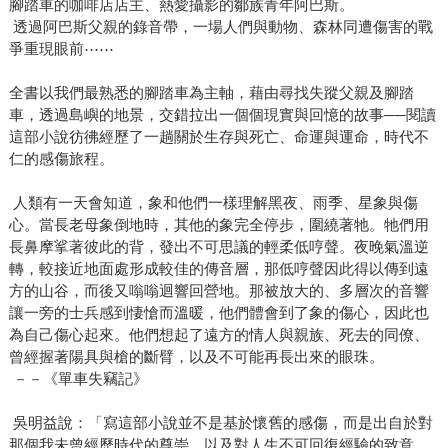
腳踏車的咖啡店店主、熱愛攝影的鄒族青年阿巴斯。
透過阿巴斯父親的錄音帶，一場人們與動物、森林同遭傷害的戰
爭重現眼前⋯⋯
全書以我們最熟悉的腳踏車為主軸，藉由尋找失蹤父親及腳踏
車，透過島嶼的地景，交錯拉出一個個現實與回憶的故事──閱讀
這部小說彷彿經歷了一趟關於生存與死亡、命運與運命，時代不
仁的感傷旅程。
人類有一天會知道，象和他們一樣理解黑夜、雨季、星象與傷
心。當長老母象倒地時，其他的象完全停步，圍繞著牠。牠們用
長鼻摩挲著彼此的背，發出不可思議的輕柔低哼聲。夜晚氣溫逆
轉，較接近地面處形成較佳的傳音層，那低哼聲因此得以傳到遠
方的山谷，而後又嗡嗡迴響回營地。那被放大的、多層次的音響
讓一旁的士兵感到悽愴而溫暖，他們體會到了象的傷心，因此也
為自己傷心起來。他們想起了遠方的情人與親族、死去的同僚、
曾經握著陽具與槍的斷臂，以及不可能再長出來的眼珠。
－－《單車失竊記》
吳明益說：「寫這部小說並不是基於懷舊的感傷，而是出自於對
那個我未曾經歷時代的尊崇，以及對人生不可回復經驗的致意。