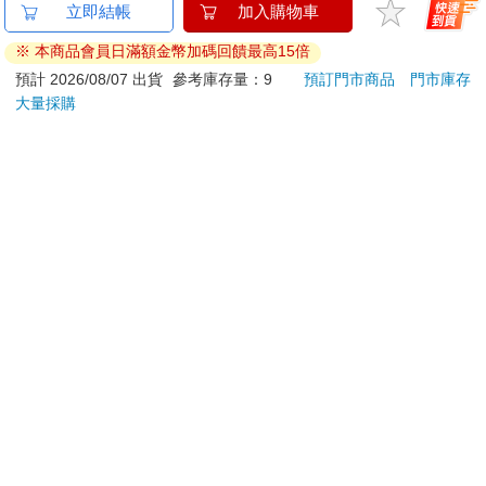
金石堂及銀行均不會請您操作ATM! 如接獲電話要求您前往
ATM提款機，請不要聽從指示，以免受騙上當！
退換貨須知：
**提醒您，鑑賞期不等於試用期，退回商品須為全新狀態**
依據「消費者保護法」第19條及行政院消費者保護處公告之
「通訊交易解除權合理例外情事適用準則」，以下商品購買
後，除商品本身有瑕疵外，將不提供7天的猶豫期：
易於腐敗、保存期限較短或解約時即將逾期。（如：生
鮮食品）
依消費者要求所為之客製化給付。（客製化商品）
報紙、期刊或雜誌。（含MOOK、外文雜誌）
經消費者拆封之影音商品或電腦軟體。
非以有形媒介提供之數位內容或一經提供即為完成之線
上服務，經消費者事先同意始提供。（如：電子書、電
子雜誌、下載版軟體、虛擬商品…等）
已拆封之個人衛生用品。（如：內衣褲、刮鬍刀、除毛
刀…等）
若非上列種類商品，均享有到貨7天的猶豫期（含例假