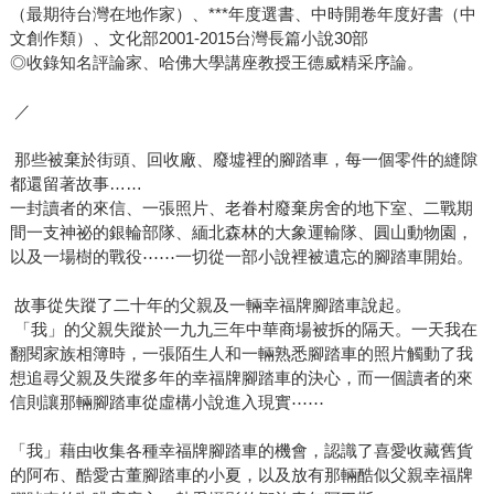
（最期待台灣在地作家）、***年度選書、中時開卷年度好書（中
往比小說還離奇，反思在生命面對撞擊的那刻，我們需要的
文創作類）、文化部2001-2015台灣長篇小說30部
是什麼，該在乎的是什麼……《2011970005078》 生命是堂
◎收錄知名評論家、哈佛大學講座教授王德威精采序論。
奧秘又深刻的課題，面對死亡，是的，我們永遠都沒有準備
好的時候，更不想要做任何準備，我們寧願記憶下揮霍的青
／
春，也不想預先體會失去。但再精彩的樂曲總會唱完，曲終
人會散，我們可以選擇，從現在開始好好活出生命的真正意
那些被棄於街頭、回收廠、廢墟裡的腳踏車，每一個零件的縫隙
都還留著故事……
義。
一封讀者的來信、一張照片、老眷村廢棄房舍的地下室、二戰期
間一支神祕的銀輪部隊、緬北森林的大象運輸隊、圓山動物園，
以及一場樹的戰役⋯⋯一切從一部小說裡被遺忘的腳踏車開始。
故事從失蹤了二十年的父親及一輛幸福牌腳踏車說起。
「我」的父親失蹤於一九九三年中華商場被拆的隔天。一天我在
翻閱家族相簿時，一張陌生人和一輛熟悉腳踏車的照片觸動了我
想追尋父親及失蹤多年的幸福牌腳踏車的決心，而一個讀者的來
信則讓那輛腳踏車從虛構小說進入現實⋯⋯
「我」藉由收集各種幸福牌腳踏車的機會，認識了喜愛收藏舊貨
的阿布、酷愛古董腳踏車的小夏，以及放有那輛酷似父親幸福牌