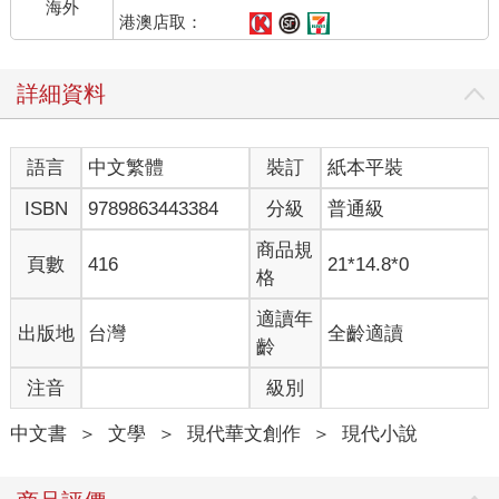
海外
港澳店取：
詳細資料
語言
中文繁體
裝訂
紙本平裝
ISBN
9789863443384
分級
普通級
商品規
頁數
416
21*14.8*0
格
適讀年
出版地
台灣
全齡適讀
齡
注音
級別
中文書
＞
文學
＞
現代華文創作
＞
現代小說