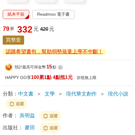
紙本平裝
Readmoo 電子書
332
79
折
元
420
元
買整套
認購希望書包，幫助弱勢孩童上學不中斷！
15
預計最高可得金幣
點
?
100累1點 4點抵1元
HAPPY GO享
折抵無上限
分類：
中文書
＞
文學
＞
現代華文創作
＞
現代小說
追蹤
作者：
吳明益
追蹤
出版社：
麥田
追蹤