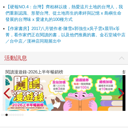
啊。 盧廣仲主演的植劇場《2019870131668》改編自楊富閔
【硬報NO.4：台灣】齊柏林以後，熱愛這片土地的台灣人，我
創作生涯的首部作品《2018560770545》，因為一通阿嬤的
們重新認識、形塑台灣。從土地而生的牽絆與記憶 x 島嶼生命
病危通知電話，全家老小聚集在鄉下的祖厝，死亡如此臨
發展的台灣味 x 愛逮丸的100種方式
近，回憶及不捨讓這一大家族的人全部重新檢視愛與親情的
【作家書房】2017八月號作者-陳雪x郭強生x吳子雲x晨羽x笭
重要。 作品中常常有死亡出現的日本療癒天后吉本芭娜娜，
菁，看作家們正在閱讀的書，以及他們推薦的書。金石堂城中店
受訪時表示：「要活下去，就必須要盡很多的責任，人生本
／台中店／漢神店同期展出中
來就很痛苦，沒有人能逃避。但是在經歷了這麼多的痛苦之
後，會逐漸在其中找到自己心目中有如鑽石般珍貴的事
活動訊息
物。」她深切祈求人們不會被擊倒，也不會認輸放棄。「生
命就是一段療傷的過程。」 曲終人散，我們終究要散場 最
閱讀漫遊錄-2026上半年暢銷榜
飢
近陸續在新聞裡看到了李敖、霍金、洛夫等名人的過世，令
人有一種看著流星隕落的失落感，更何況若是面對最親最親
的家人或是長年累日陪伴在身旁的寵物時，心會有多糾結。
入圍布克國際獎的《2018579664965》，故事從失蹤了二十
年的父親及一輛幸福牌腳踏車說起。吳明益說：「寫這部小
說並不是基於懷舊的感傷，而是出自於對那個我未曾經歷時
代的尊崇，以及對人生不可回復經驗的致意。透過這樣一個
從尋找腳踏車，意外進入某個時間之流的故事，我期待讀者