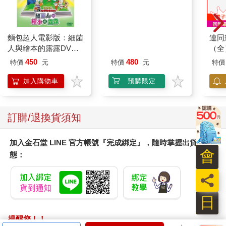
麵包超人電影版：細菌
水平檔案-色・愛・
連同
人與繪本的露露DVD-
落・夢-總集篇
（全
平裝版
450
480
特價
元
特價
元
特價
加入購物車
預購限定
訂購/退換貨須知
加入金石堂 LINE 官方帳號『完成綁定』，隨時掌握出貨動
會
態：
員
日
提醒您！！