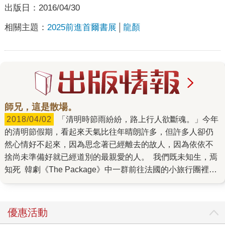
出版日：
2016/04/30
相關主題：
2025前進首爾書展
龍顏
師兄，這是散場。
2018/04/02
「清明時節雨紛紛，路上行人欲斷魂。」今年
的清明節假期，看起來天氣比往年晴朗許多，但許多人卻仍
然心情好不起來，因為思念著已經離去的故人，因為依依不
捨尚未準備好就已經道別的最親愛的人。 我們既未知生，焉
知死 韓劇《The Package》中一群前往法國的小旅行團裡，
因為癌症加上有點憂鬱的中年婦人，回想自己一生實在過得
太壓抑又不快樂，一心想尋死，但卻在心理醫生溫柔地詢問
下，淚流滿面地說好想活下去。在突然離人生的盡頭很近的
優惠活動
時候，心裡的遺憾會一直向我們吶喊：明明還有好多事沒做