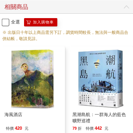
相關商品
全選
加入購物車
※ 出版日十年以上商品需另下訂，調貨時間較長，無法與一般商品合
併結帳，敬請見諒。
海風酒店
黑潮島航：一群海人的藍色
曠野巡禮
420
442
特價
元
79
折
特價
元