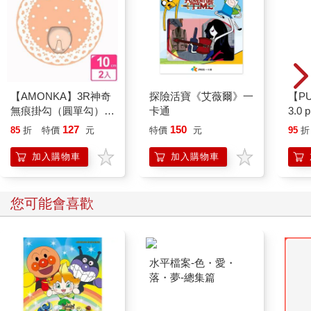
【AMONKA】3R神奇
探險活寶《艾薇爾》一
【P
無痕掛勾（圓單勾）
卡通
3.0
（蕾絲點點－奶油）2
紫 
127
150
85
折
特價
元
特價
元
95
折
入
加入購物車
加入購物車
您可能會喜歡