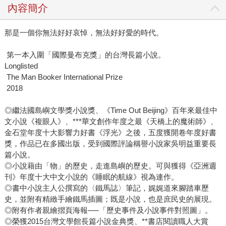
內容簡介
與書中人物彼此能感受到彼此的情感、踏踩時的頻率、汗味
與不協調的呼吸、流淚與不流淚的悲傷。但沒有人停下來，
那是一個你無法好好哀悼，無法好好愛的時代。
不必彼此呼喚、親吻，就只要無聲、艱難、飢渴又平靜地踏
踩下去。」 《2018740950675》獲全美四百家獨立書店聯合
第一本入圍「國際曼布克獎」的台灣長篇小說。
推薦，榮登全國年度暢銷小說，根據作者史蒂芬‧羅利真實經
Longlisted
歷，他唯一的朋友是愛犬莉莉，生活中一直有牠相伴，直到
The Man Booker International Prize
有天莉莉的腦袋上長了一顆腫瘤，「牠們付出一生陪你一
2018
段。你怎能躲回去一個人孤單呢？」是一部好好向愛告別，
努力把心打開的故事。 雖然還沒有準備好，也請微笑告別
◎繼法國島嶼文學獎小說獎、《Time Out Beijing》百年來最佳中
文小說《複眼人》、***華文創作年度之最《天橋上的魔術師》、
生命中無可避免的傷痛，竟能引導我們愛人與被愛的能力。
金石堂年度十大影響力好書《浮光》之後，五度獲開卷年度好書
原來，面對傷痛的時候，我們其實很勇敢。坦然面對心碎是
獎，作品已在多國出版，受到國際評論稱譽小說家吳明益重要長
一種勇敢；接受一無所有是一種勇敢；在絕望中堅持到底是
篇小說。
一種勇敢；決定原諒自己是一種勇敢……而真正巨大的勇敢
◎小說藉由「物」的歷史，走進島嶼的歷史。可與獲得《亞洲週
是－－正對著恐懼，瞪視它。《2018740963668》 臺灣第一
刊》年度十大中文小說的《睡眠的航線》視為連作。
位曾身為「關懷師」和「緊急救護員」的心理學教授──陳永
◎書中小說主人公撰寫的〈鐵馬誌〉筆記，娓娓道來腳踏車歷
儀，帶我們走進醫院、在緊急救護現場，看見那些生命中突
史，並附有精緻手繪鐵馬插圖；既是小說，也是庶民史的展現。
至的交會路口，她在現場，目睹發生的一切，用心理學的角
◎附有作者親繪摺頁海報──「歷史事件及小說事件對照圖」。
◎榮獲2015台灣文學館長篇小說金典獎、**書店閱讀職人大賞
度給予協助，用真實的筆觸和故事，告訴我們，真實人生往