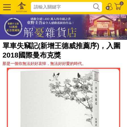
0
單車失竊記(新增王德威推薦序)，入圍
2018國際曼布克獎
那是一個你無法好好哀悼，無法好好愛的時代。