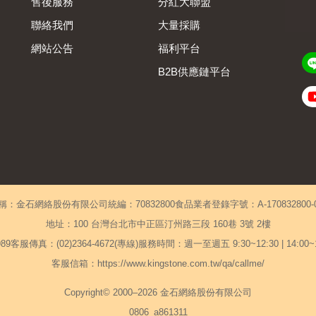
售後服務
分紅大聯盟
聯絡我們
大量採購
網站公告
福利平台
B2B供應鏈平台
Admin
稱：金石網絡股份有限公司
統編：70832800
食品業者登錄字號：A-170832800-00
地址：100 台灣台北市中正區汀州路三段 160巷 3號 2樓
89
客服傳真：(02)2364-4672(專線)
服務時間：週一至週五 9:30~12:30 | 14:00
客服信箱：https://www.kingstone.com.tw/qa/callme/
Copyright© 2000–2026 金石網絡股份有限公司
0806_a861311