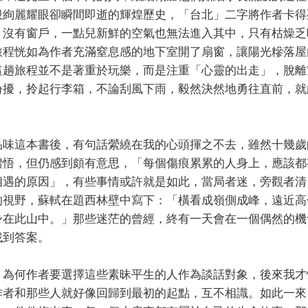
般絢麗耀眼卻瞬間即逝的輝煌歷史，「台北」二字將作者卡得
，沒有窗戶，一點兒新鮮的空氣也無法進入其中，只有枯燥乏
旅程恍如為作者充滿窒息感的地下室開了扇窗，讓陽光糝落屋
這趟旅程並不是著重於玩樂，而是注重「心靈的出走」，脫離
紛擾，拎起行李箱，不論刮風下雨，毅然決然地勇往直前，就
。
品味這本書後，有句話縈繞在我的心頭揮之不去，雖然十幾歲
體悟，但仍感到頗有意思，「每個傷痕累累的人身上，應該都
相遇的原因」，有些事情或許就是如此，當局者迷，旁觀者清
的視野，蘇軾在題西林壁中寫下：「橫看成嶺側成峰，遠近高
身在此山中。」那些迷茫的曾經，終有一天會在一個偶然的機
找到答案。
，為何作者要選擇這些素昧平生的人作為談話對象，後來我才
作者和那些人就好像回歸到最初的起點，互不相識。如此一來