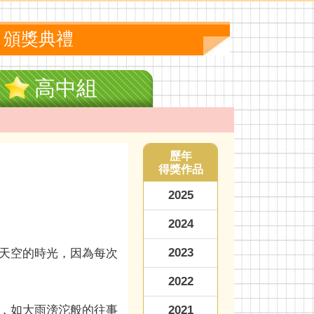
頒獎典禮
高中組
歷年
得獎作品
2025
2024
2023
天空的時光，因為每次
2022
，如大雨滂沱般的往事
2021