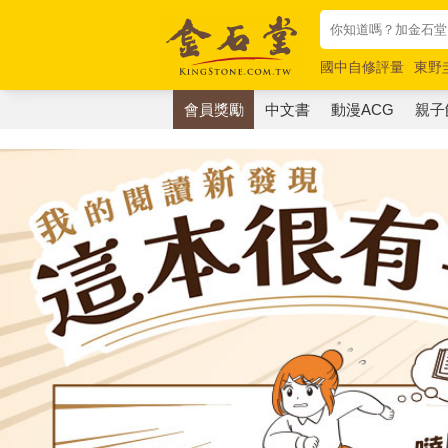
國中自修評量
東野
唯紅花綻放
奧德賽
會員獎勵
中文書
動漫ACG
親子