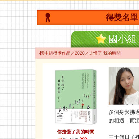
得獎名單
國小組
‧國中組得獎作品／2020／走慢了 我的時間
多個身影拂
的相遇，而
你走慢了我的時間
三十個日子