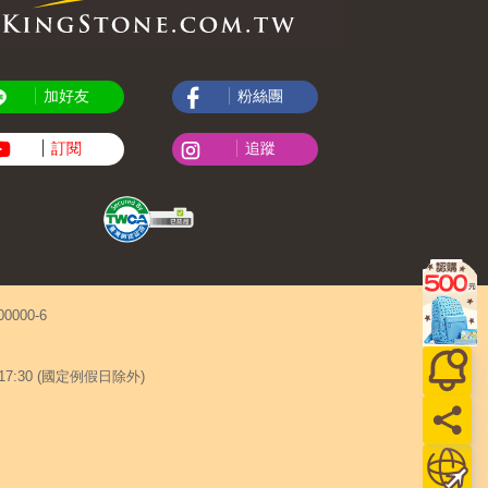
加好友
粉絲團
訂閱
追蹤
000-6
~17:30 (國定例假日除外)