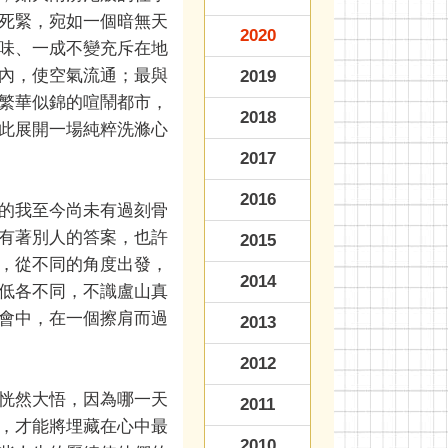
死緊，宛如一個暗無天
2020
味、一成不變充斥在地
內，使空氣流通；最與
2019
繁華似錦的喧鬧都市，
2018
此展開一場純粹洗滌心
2017
2016
的我至今尚未有過刻骨
有著別人的答案，也許
2015
，從不同的角度出發，
2014
低各不同，不識盧山真
會中，在一個擦肩而過
2013
2012
恍然大悟，因為哪一天
2011
，才能將埋藏在心中最
2010