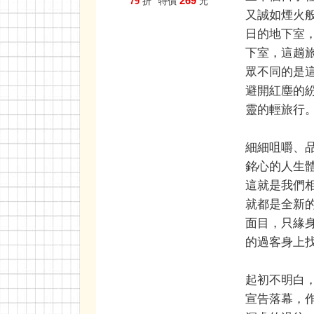
269
79
折
特價
元
又誠如煙火
日的地下室
下室，這趟
眾不同的是
避開紅塵的
靈的輕旅行
細細咀嚼、
銘心的人生
這就是我們
就都是全新
面目，只緣
的過客身上
起初不明白
宣告落幕，