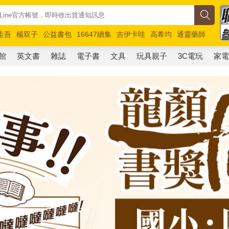
圭吾
楊双子
公益書包
16647續集
吉伊卡哇
高希均
通靈藥師
路邊攤新作
馬斯克
玩具總動員5
超慢跑
館
英文書
雜誌
電子書
文具
玩具親子
3C電玩
家