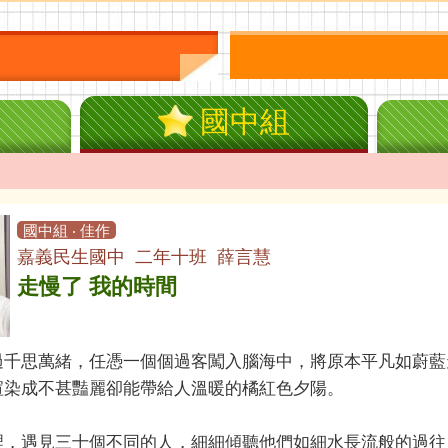
國中組
國中組 ‧ 佳作
嘉義民生國中 二年十班 薛言慧
走慢了 我的時間
過千思萬緒，任憑一個個過客闖入腦海中，將原本平凡如蔚藍
渲染成不甚豔麗卻能帶給人溫暖的橘紅色夕陽。
裡，遇見三十個不同的人，細細傾聽他們如細水長流般的過往