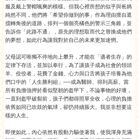
服及戴上警帽颯爽的模樣。但我心裡所想的似乎與爸媽
純然不同，他們將「希望你做到的事」作為理由擅自遮
擋轉角後的道路，排列一個個亮橘色的警示三角錐，並
告訴你「此路不通」，原先的理想取而代之替換成他們
的夢想，如此行為讓我對於自己的未來更加迷惘。
父母認可唯獨不停地向上攀升，才能在「適者生存」的
定律下存活，並加以奉行，為了讓孩子成為社會的領頭
羊、佼佼者，花費了金錢、心力與口舌將孩子培養為他
們口中的「人生勝利組」──成為醫師、得到高薪。當
所有負擔強押於看似堅韌的盔甲下，不論事物的好壞，
一直到盔甲破裂前，孩子們都得照單全收，心理的負擔
依舊如同已吹鼓的氣球，卻扔持續脹大。我並非想要這
樣的人生。
即便如此，內心依然有股動力驅使著我，使我渾身充滿