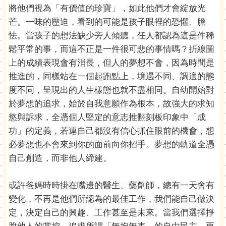
將他們視為「有價值的珍寶」，如此他們才會綻放光
芒。一味的壓迫，看到的可能是孩子眼裡的恐懼、膽
怯。當孩子的想法缺少旁人傾聽，任人都認為這是件稀
鬆平常的事，而這不正是一件很可悲的事情嗎？折線圖
上的成績表現會有消長，但人的夢想不會，因為時間是
推進的，同樣站在一個起跑點上，境遇不同、調適的態
度不同，呈現出的人生樣態也就不盡相同。自幼開始對
於夢想的追求，始於自我意願作為根本，故強大的求知
慾與訴求，全憑個人堅定的意志推翻刻板印象中「成
功」的定義，若連自己都沒有信心抓住眼前的機會，想
必夢想也不會來到你的面前向你招手。夢想的軌道全憑
自己創造，而非他人締建。
或許爸媽時時掛在嘴邊的醫生、藥劑師，總有一天會有
變化，不再是他們所認為的最佳工作，我們能自己做決
定，決定自己的興趣、工作甚至是未來。當我們選擇掙