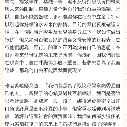
幹勁，握緊拳頭、猛烈一拳，迫不及待打破既有的框架
與未來的限制，這種力量全源自於我對自由的渴望。是
以，自由不能當飯吃，更不能讓你在社會中立足，卻可
以引起你持續追求未來的熱情。目前的我仍反覆確認立
場，在一個同時是學生及女兒的身分底下，我如何做出
抵抗，但又如何百依百順的跟從父母安排的行程表，進
行他們認為「可行」的事？正因為擁有自己的思想，在
眼裡看來父母認定的未來是陰暗、混濁的，因我們封鎖
在現實中，自由才顯得那麼不重要。若夢想是為了我而
達成，那為何自由不能因我而實現？
作者吳曉樂寫道：「我們都是為了取悅母親寧願委屈自
己的人」。親與子的心結莫過於互相綑綁，我們是否該
思考社會將「高成就」與「孩子」綁得過於緊密？日常
口角或許只是芝麻綠豆的小事，但當爭吵延伸到考試成
績、總評分這類社會的實質面時，我們如何減少過多的
壓力累加在孩子的未來上？當我們意識到孩子的獨特，