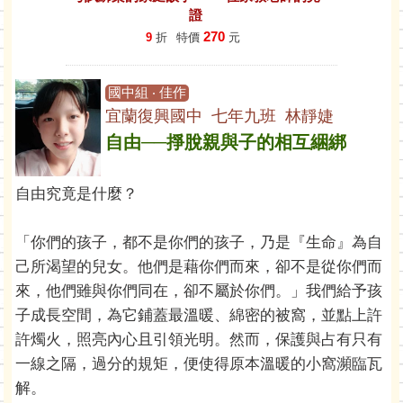
證
270
9
折
特價
元
國中組 ‧ 佳作
宜蘭復興國中 七年九班 林靜婕
自由──掙脫親與子的相互綑綁
自由究竟是什麼？
「你們的孩子，都不是你們的孩子，乃是『生命』為自
己所渴望的兒女。他們是藉你們而來，卻不是從你們而
來，他們雖與你們同在，卻不屬於你們。」我們給予孩
子成長空間，為它鋪蓋最溫暖、綿密的被窩，並點上許
許燭火，照亮內心且引領光明。然而，保護與占有只有
一線之隔，過分的規矩，便使得原本溫暖的小窩瀕臨瓦
解。