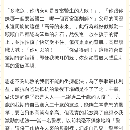
「多吃魚，你將來可是要當醫生的人欸！」、「你跟你
妹哪一個要當醫生，哪一個要當藥劑師？」父母的問題
永遠周旋於這種「高等的未來」，此行為就好似搬動一
顆顆自己都認為笨重的岩石，然後逐一放在孩子的背
上，並拍拍孩子快沉受不住、傷痕累累的背肌，高舉旗
幟大喊：「你可以的！」、「你做得到！」這種符合長
輩期待的話語，即便我掩耳閃躲，依然如雷般大聲且刺
耳的震破耳膜。
思想不夠純熟的我們不能夠坐擁想法，為了爭取最佳利
益，頑抗向爸媽抵抗的最後下場總是不了了之，主宰、
做決定的似乎都是大人──已躍過二十歲的大孩子。六
歲的我期待自己邁入二十歲的旅途，能夠主掌夢想的風
箏，要它飛多高就有多高。但現實的我放棄了曾經令我
激動的想法──當一名警察。以前我毫不猶豫地將「警
察」這份工作放在未來的規劃裡，幻想自己穿上警察制