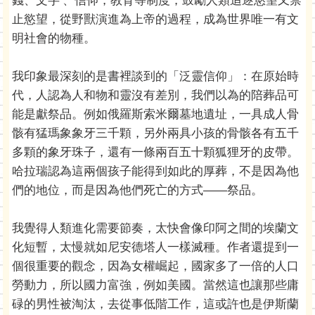
錢、文字’、信仰，教育等制度，鼓勵人類追逐慾望又禁
止慾望，從野獸演進為上帝的過程，成為世界唯一有文
明社會的物種。
我印象最深刻的是書裡談到的「泛靈信仰」：在原始時
代，人認為人和物和靈沒有差別，我們以為的陪葬品可
能是獻祭品。例如俄羅斯索米爾墓地遺址，一具成人骨
骸有猛瑪象象牙三千顆，另外兩具小孩的骨骸各有五千
多顆的象牙珠子，還有一條兩百五十顆狐狸牙的皮帶。
哈拉瑞認為這兩個孩子能得到如此的厚葬，不是因為他
們的地位，而是因為他們死亡的方式——祭品。
我覺得人類進化需要節奏，太快會像印阿之間的埃蘭文
化短暫，太慢就如尼安德塔人一樣滅種。作者還提到一
個很重要的觀念，因為女權崛起，國家多了一倍的人口
勞動力，所以國力富強，例如美國。當然這也讓那些庸
碌的男性被淘汰，去從事低階工作，這或許也是伊斯蘭