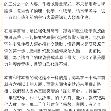
的三分之一的內容。作者以漫畫形式，不只是用考古學
證據，還結合了物理、化學、生物學、語言學等等，從
一百四十億年前的宇宙大霹靂講到人類進化史。
在這本書裡，哈拉瑞化身嚮導，跟著印度生物學教授薩
拉絲瓦蒂，一起探究物種變化怎樣影響人類史。包括脆
弱的嬰兒使得人類必須社交活動，懂得用火是研發原子
彈的第一步，憑藉對幻想的信仰統治人類，「史前比
爾」為了讓自己的腦袋變成草原上最大，付出了承受壓
力的腰痠背痛，且讓自己殘暴不堪。
本書和課本裡的演化論不一樣的是，認為在三十萬年前
就有六種以上的人屬，而當人類決定站起來用腳走路
後，我們智人因為基因突變的「認知革命」，具備了
「集體想像」和「說故事」的「八卦」能力，就滅絕其
他人種，在一萬二千年前建立了宗教、帝國，有了金