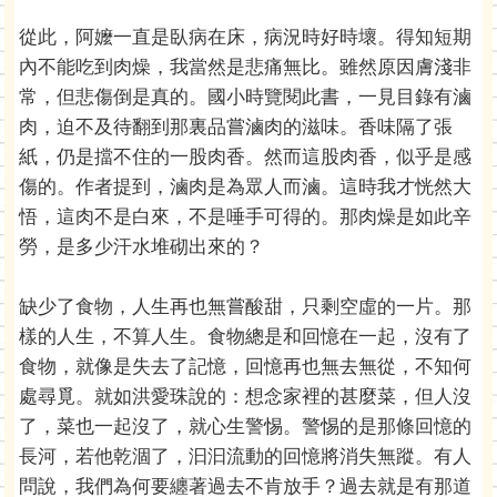
從此，阿嬤一直是臥病在床，病況時好時壞。得知短期
內不能吃到肉燥，我當然是悲痛無比。雖然原因膚淺非
常，但悲傷倒是真的。國小時覽閱此書，一見目錄有滷
肉，迫不及待翻到那裏品嘗滷肉的滋味。香味隔了張
紙，仍是擋不住的一股肉香。然而這股肉香，似乎是感
傷的。作者提到，滷肉是為眾人而滷。這時我才恍然大
悟，這肉不是白來，不是唾手可得的。那肉燥是如此辛
勞，是多少汗水堆砌出來的？
缺少了食物，人生再也無嘗酸甜，只剩空虛的一片。那
樣的人生，不算人生。食物總是和回憶在一起，沒有了
食物，就像是失去了記憶，回憶再也無去無從，不知何
處尋覓。就如洪愛珠說的：想念家裡的甚麼菜，但人沒
了，菜也一起沒了，就心生警惕。警惕的是那條回憶的
長河，若他乾涸了，汩汩流動的回憶將消失無蹤。有人
問說，我們為何要纏著過去不肯放手？過去就是有那道