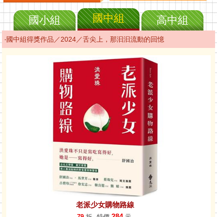
國中組
國小組
高中組
‧國中組得獎作品／2024／舌尖上，那汩汩流動的回憶
老派少女購物路線
284
79
折
特價
元