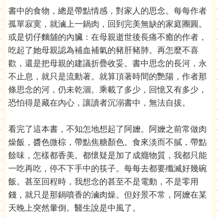
書中的食物，總是帶點情感，對家人的思念。每每作者
孤單寂寞，就滷上一鍋肉，回到完美無缺的家庭團圓。
或是切仔麵舖的內臟：在母親逝世後長痛不癒的作者，
吃起了她母親認為補血補氣的豬肝豬肺。再怎麼不喜
歡，還是把母親的建議折疊收妥。書中思念的長河，永
不止息，就只是流動著。就算頂著時間的艷陽，作者那
條思念的河，仍未乾涸。乘載了多少，回憶又有多少，
恐怕得是藏在內心，讓讀者沉溺書中，無法自拔。
看完了這本書，不知怎地想起了阿嬤。阿嬤之前常做肉
燥飯，醬色微棕，帶點焦糖顏色。食來淡而不膩，帶點
餘味，怎樣都香美。都懷疑是加了成癮物質，我都只能
一吃再吃，停不下手中的筷子。每每去都要殲滅好幾碗
飯。甚至回程時，我想念的甚至不是電動，不是零用
錢，就只是那鍋噴香的滷肉燥。但好景不常，阿嬤在某
天晚上突然暈倒。醫生說是中風了。