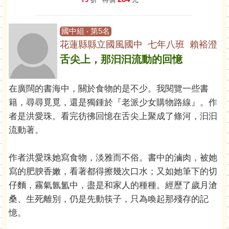
國中組 ‧ 第5名
花蓮縣縣立國風國中 七年八班 賴裕澄
舌尖上，那汩汩流動的回憶
在廣闊的書海中，關於食物的是不少。我閱覽一些書
籍，尋尋覓覓，還是獨鍾於『老派少女購物路線』。作
者是洪愛珠。看完彷彿回憶在舌尖上聚成了條河，汩汩
流動著。
作者洪愛珠她寫食物，淡雅而不俗。書中的滷肉，被她
寫的肥腴香嫩，看著都得擦幾次口水；又如她筆下的切
仔麵，霧氣氤氳中，盡是和家人的種種。經歷了歲月滄
桑、生死離別，仍是先動筷子，只為喚起那殘存的記
憶。