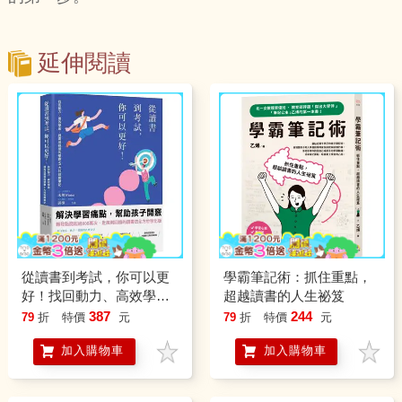
延伸閱讀
從讀書到考試，你可以更
學霸筆記術：抓住重點，
好！找回動力、高效學
超越讀書的人生祕笈
習，提高成就感的學霸5大
387
244
79
折
特價
元
79
折
特價
元
科致勝筆記
加入購物車
加入購物車