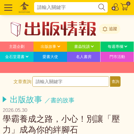
0
追蹤
主題企劃
出版故事
書蟲悅讀
每週專欄
金石堂選書
愛書大使
名人書房
門市活動
文章查詢
出版故事
／書的故事
2026.05.30
學霸養成之路，小心！別讓「壓
力」成為你的絆腳石