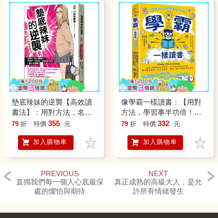
墊底辣妹的逆襲【高效讀
像學霸一樣讀書：【用對
書法】：用對方法，名校
方法，學習事半功倍！】
入學輕鬆get！點燃動機×
結合心理學與認知科學，
355
332
79
折
特價
元
79
折
特價
元
漲分策略×優勢環境打造=
10大高效學習全攻略，讓
加入購物車
加入購物車
考試實力大爆發
你顧好成績、社交與睡
眠，養成一輩子都受用的
學習習慣
PREVIOUS
NEXT
直搗我們每一個人心底最深
真正成熟的高級大人，是允
處的懼怕與期待
許所有情緒發生