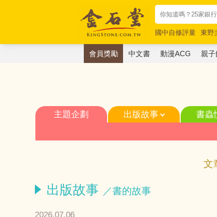
國中自修評量
東野
唯紅花綻放
奧德賽
會員獎勵
中文書
動漫ACG
親子
主題企劃
出版故事
書蟲
文
出版故事
／書的故事
2026.07.06