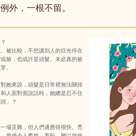
有例外，一根不留。
了？
現、被比較，不想讓別人的目光停在
膚或臉，也或許是頭髮。未必真的被
生芽。
。對她來說，頭髮是日常裡無法關掉
、和人面對面說話時，她總是忍不住
禿頭」？
是一場災難，但人們適應得很快。禿
」，曾經令人尷尬、羞恥、難以啟齒