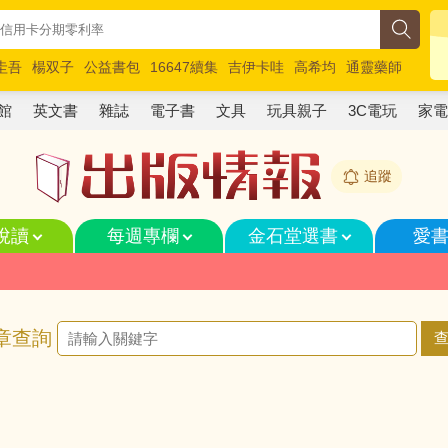
圭吾
楊双子
公益書包
16647續集
吉伊卡哇
高希均
通靈藥師
路邊攤新作
馬斯克
玩具總動員5
超慢跑
館
英文書
雜誌
電子書
文具
玩具親子
3C電玩
家
追蹤
悅讀
每週專欄
金石堂選書
愛
章查詢