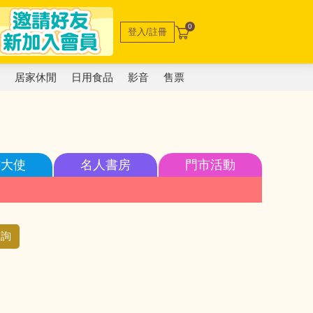
0
登入/註冊
電
居家休閒
日用食品
影音
售票
書大使
名人書房
門市活動