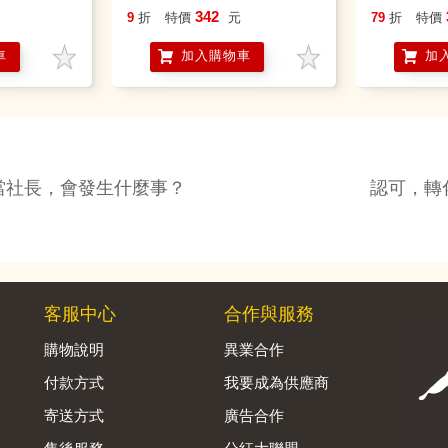
342
9
折
特價
元
79
折
特價
車
加入購物車
加
當社長，會發生什麼事？
認可，轉
客服中心
合作與服務
購物說明
異業合作
付款方式
我要成為供應商
寄送方式
廣告合作