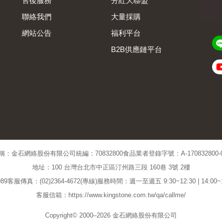
售後服務
分紅大聯盟
聯絡我們
大量採購
網站公告
福利平台
B2B供應鏈平台
Admin
稱：金石網絡股份有限公司
統編：70832800
食品業者登錄字號：A-170832800-00
地址：100 台灣台北市中正區汀州路三段 160巷 3號 2樓
89
客服傳真：(02)2364-4672(專線)
服務時間：週一至週五 9:30~12:30 | 14:00
客服信箱：https://www.kingstone.com.tw/qa/callme/
Copyright© 2000–2026 金石網絡股份有限公司