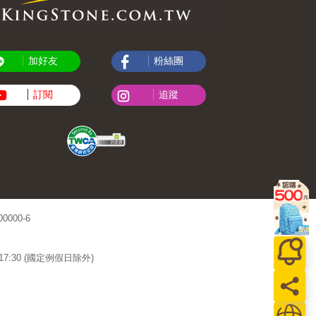
加好友
粉絲團
訂閱
追蹤
000-6
~17:30 (國定例假日除外)