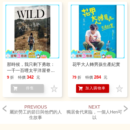
那時候，我只剩下勇敢：
花甲大人轉男孩生產紀實
一千一百哩太平洋屋脊步
道尋回的人生
342
284
9
折
特價
元
79
折
特價
元
停售
加入購物車
PREVIOUS
NEXT
屬於勞工的節日與他們的人
獨居食代來臨，一個人Hen可
生故事
以