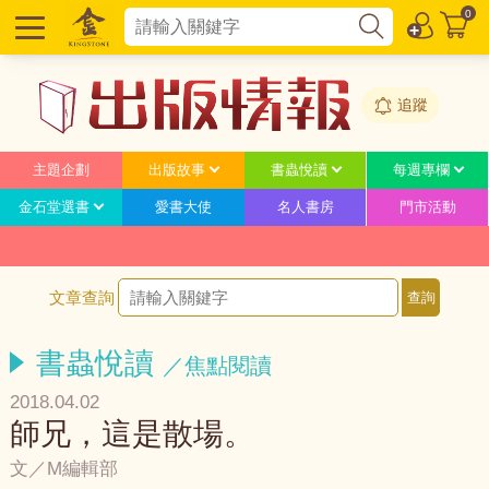
0
追蹤
主題企劃
出版故事
書蟲悅讀
每週專欄
金石堂選書
愛書大使
名人書房
門市活動
文章查詢
書蟲悅讀
／焦點閱讀
2018.04.02
師兄，這是散場。
文／M編輯部