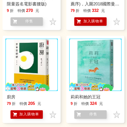
限量簽名電影書腰版)
薦序)，入圍2018國際曼布
克獎
270
332
9
折
特價
元
79
折
特價
元
停售
加入購物車
廚房
莉莉和她的王冠
205
324
79
折
特價
元
9
折
特價
元
加入購物車
停售