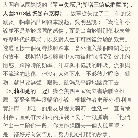
入圍布克國際獎的《
單車失竊記(新增王德威推薦序)，
入圍2018國際曼布克獎
》，故事從失蹤了二十年的父
親及一輛幸福牌腳踏車說起。吳明益說：「寫這部小
說並不是基於懷舊的感傷，而是出自於對那個我未曾
經歷時代的尊崇，以及對人生不可回復經驗的致意。
透過這樣一個從尋找腳踏車，意外進入某個時間之流
的故事，我期待讀者與書中人物彼此能感受到彼此的
情感、踏踩時的頻率、汗味與不協調的呼吸、流淚與
不流淚的悲傷。但沒有人停下來，不必彼此呼喚、親
吻，就只要無聲、艱難、飢渴又平靜地踏踩下去。」
《
莉莉和她的王冠
》獲全美四百家獨立書店聯合推
薦，榮登全國年度暢銷小說，根據作者史蒂芬‧羅利真
實經歷，他唯一的朋友是愛犬莉莉，生活中一直有牠
相伴，直到有天莉莉的腦袋上長了一顆腫瘤，「牠們
付出一生陪你一段。你怎能躲回去一個人孤單呢？」
是一部好好向愛告別，努力把心打開的故事。