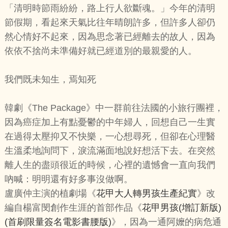
「清明時節雨紛紛，路上行人欲斷魂。」今年的清明
節假期，看起來天氣比往年晴朗許多，但許多人卻仍
然心情好不起來，因為思念著已經離去的故人，因為
依依不捨尚未準備好就已經道別的最親愛的人。
我們既未知生，焉知死
韓劇《The Package》中一群前往法國的小旅行團裡，
因為癌症加上有點憂鬱的中年婦人，回想自己一生實
在過得太壓抑又不快樂，一心想尋死，但卻在心理醫
生溫柔地詢問下，淚流滿面地說好想活下去。在突然
離人生的盡頭很近的時候，心裡的遺憾會一直向我們
吶喊：明明還有好多事沒做啊。
盧廣仲主演的植劇場《
花甲大人轉男孩生產紀實
》改
編自楊富閔創作生涯的首部作品《
花甲男孩(增訂新版)
(首刷限量簽名電影書腰版)
》，因為一通阿嬤的病危通