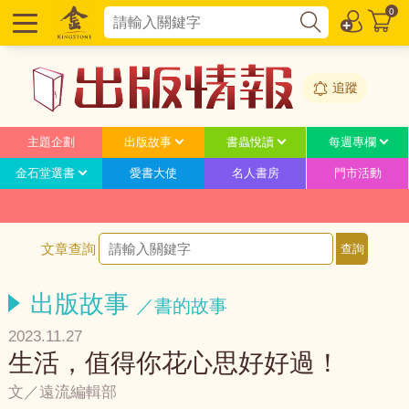
0
追蹤
主題企劃
出版故事
書蟲悅讀
每週專欄
金石堂選書
愛書大使
名人書房
門市活動
文章查詢
出版故事
／書的故事
2023.11.27
生活，值得你花心思好好過！
文／遠流編輯部