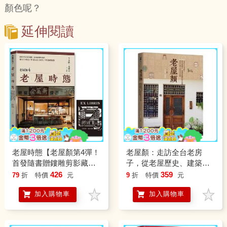
顏色呢？
延伸閱讀
老屋時態【老屋顏第4彈！
老屋顏：走訪全台老房
首發隨書贈鏤雕剪影藏書
子，從老屋歷史、建築裝
票】：從軍官營舍到美術
飾與時代故事，尋訪台灣
426
359
79
折
特價
元
9
折
特價
元
館、伐木廠到背包旅店，
人的生活足跡
加入購物車
加入購物車
窺見台灣近百年老屋在大
時代下的流轉軌跡