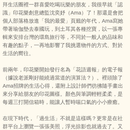
拜生活圈裡一群喜愛吃喝玩樂的朋友，我很早就「認
識」印花樂創意總監沈奕妤（Ama）了！那還是會把
個人部落格放進「我的最愛」頁籤的年代，Ama寫她
帶著瑜伽墊去泰國玩，到土耳其各種挖寶，以一張專
輯來安排台灣的環島旅行等，不同於一般人的品味和
有趣的點子，一再地影響了我挑選物件的方式、對於
生活的嚮往。
前兩年，印花樂開始發行名為「花語週報」的電子報
（據說老派剛好能繞過當道的演算法？）。裡頭除了
Ama招牌的生活心得，還附上設計師們彷彿隨手畫出
來分享給朋友的印花圖樣。顏色與筆調輕輕柔柔，是
每週三打開信箱時，能讓人暫時喘口氣的小小療癒。
在現下時代，「過生活」不就是這樣嗎？更常是在社
群平台上瀏覽一張張美照，浮光掠影也就過去了。又