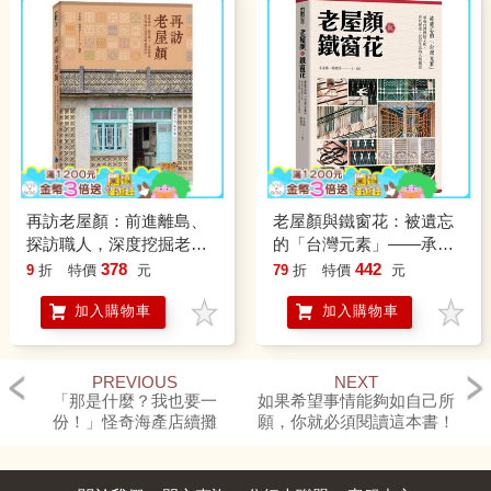
再訪老屋顏：前進離島、
老屋顏與鐵窗花：被遺忘
探訪職人，深度挖掘老台
的「台灣元素」——承載
灣的生活印記與風華保存
台灣傳統文化、世代歷
378
442
9
折
特價
元
79
折
特價
元
史、民居生活的人情風景
加入購物車
加入購物車
PREVIOUS
NEXT
「那是什麼？我也要一
如果希望事情能夠如自己所
份！」怪奇海產店續攤
願，你就必須閱讀這本書！