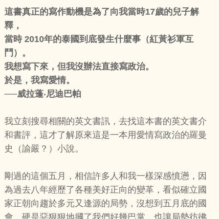
這書真正的寫作動機是為了向我當時17歲的兒子解
釋，
當時 2010年的泰國到底發生什麼事（紅黃衫軍互
鬥）。
我想寫下來，但我沒辦法直接寫政治。
於是，我寫愛情。
──威拉蓬‧尼迪巴帕
我立刻搜尋相關的英文書訊，去找這本書的英文書介
和書評，這才了解原來這是一本用愛情寫政治的羅曼
史（諭嚴？）小說。
剛過的這個五月，相信許多人和我一樣深感憤懣，因
為過去八年經歷了各種美好正向的變革，看似確立國
家正朝向趨於多元又逢源的局勢，沒想到五月底的國
會，硬是惡狠狠地摑了我們好幾巴掌，也讓局勢彷彿