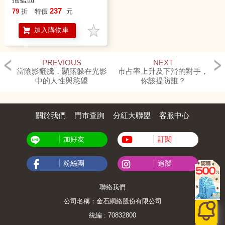
237
79
折
特價
元
加入購物車
PREVIOUS
NEXT
當陰影翻騰，顯露躲在光影
市占率上升及下滑的對手，
中的人性與慾望
你該提防誰？
關於我們
門市查詢
分紅大聯盟
客服中心
加好友
訂閱
粉絲團
追蹤
聯絡我們
公司名稱：金石網絡股份有限公司
統編 : 70832800