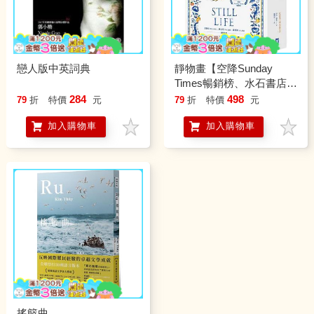
戀人版中英詞典
靜物畫【空降Sunday
Times暢銷榜、水石書店暢
銷小說Top.1】
284
498
79
折
特價
元
79
折
特價
元
加入購物車
加入購物車
搖籃曲