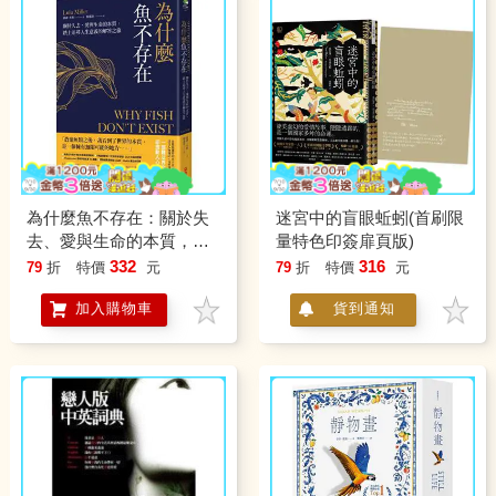
為什麼魚不存在：關於失
迷宮中的盲眼蚯蚓(首刷限
去、愛與生命的本質，踏
量特色印簽扉頁版)
上追尋人生意義的解答之
332
316
79
折
特價
元
79
折
特價
元
旅
加入購物車
貨到通知