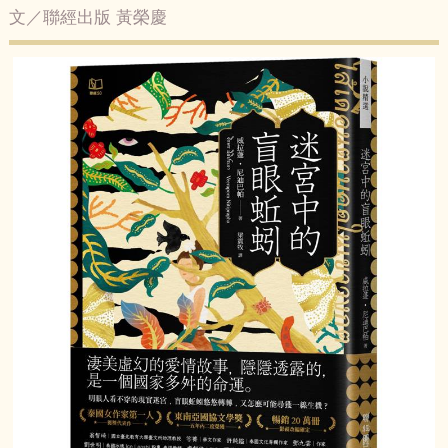
文／聯經出版 黃榮慶