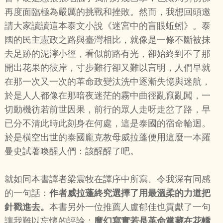
再度面臨極為嚴厲的挑戰和挫敗。然而，我想回頭邀
請大家讀讀這本泰文小說《迷宮中的盲眼蚯蚓》。泰
國的民主憲政之路與臺灣相比，就像是一條不斷被抹
去足跡的泥濘小徑，看似前路有光，卻始終到不了那
開出花果的彼岸，寸步難行卻又難以言明，人們早就
在那一次又一次的革命政變汰洗中逐漸失憶與迷航，
於是人人都像在那暗夜迷茫的霧中曲徑亂竄亂闖，一
切動機彷若前世因果，前行的眾人走呀走岔了路，早
已分不清此時此刻身在何處，這是泰國的宿命輪迴。
於是橫空出世的泰國龐克教母威拉蓬便用這麼一本羅
曼史試著喚醒人們：該醒醒了吧。
就如同本書譯者梁震牧在譯序中所寫、令我深有同感
的一句話：
作者威拉蓬終究選擇了用最溫柔的力道把
針戳進去。
本書另外一位推薦人盧郁佳也貢獻了一句
讓我難以忘懷的評論：
魔幻寫實若是革命黨藏在花轎