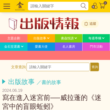
0
追蹤
主題企劃
出版故事
書蟲悅讀
每週專欄
金石堂選書
愛書大使
名人書房
門市活動
文章查詢
出版故事
／書的故事
2024.06.19
寫在進入迷宮前──威拉蓬的《迷
宮中的盲眼蚯蚓》