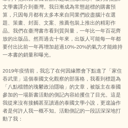
文學書譯介到臺灣。我日漸成為常態超標的購書預
算，只因每月都有太多本來自同業們絞盡腦汁在選
題、策畫、封面、文案、推薦包裝上推出的精彩作
品。我們在臺灣書市看到質與量，一年比一年百花齊
放的出版品。然而過去十年來，出版人可能每一年都
要付出比前一年再增加超過10%-20%的氣力才能維持
一本書的銷量和曝光。
2019年疫情前，我忘了在何因緣際會下點進了「家住
吞武里」這個泰國文化觀察的部落格，我看到標題為
「八點檔體的瑰鬱政治隱喻」的文章，被版主在泰國
參加的一場新書活動的側記內容給攫住了目光。這是
我從來沒有接觸甚至讀過的泰國文學小說，更遑論作
者是何許人我一概不知。活動側記的一段話深深地打
動了我：