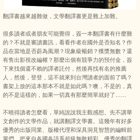
翻譯書越來越難做，文學翻譯書更是難上加難。
很多讀者或者朋友可能覺得，簽一本翻譯書有什麼難
的？不就是審讀書訊，看看作者在國外是否知名？作
品在當地是否蔚為風潮？現象級暢銷？獲獎無數？還
有售出影視改編權？那麼出個有競爭力的預付金，簽
下來找個還不賴的譯者託付，然後再找有名的推薦
人，然後，登登，這不就來到台灣讀者的面前了嗎？
書架上放的這本那本不就是如此嗎？噢，不是的，真
的不是這樣的，如果一切真有那麼簡單就好了……
不曉得讀者怎麼看，單純說說我主觀感想。先不講華
文創作的文學作品，就講翻譯文學書。這幾年有好多
優秀的出版同業、版權代理和深具洞見智慧的編輯前
輩們，把來自各國各語系超級無敵精彩、優秀的翻譯