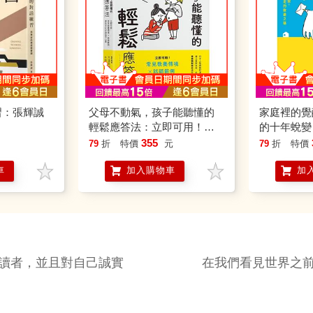
習：張輝誠
父母不動氣，孩子能聽懂的
家庭裡的覺
輕鬆應答法：立即可用！常
的十年蛻變
見教養情境ｘ話語範例，跟
的教養之路
355
79
折
特價
元
79
折
特價
孩子好好說話不心累
車
加入購物車
加
讀者，並且對自己誠實
在我們看見世界之