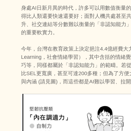
身處AI日新月異的時代，許多可以用數值衡量
得比人類還要快速還要好；面對人機共處甚至
升、社交連結等分數難以衡量的「非認知能力
的重要軟實力。
今年，台灣在教育政策上決定挹注4.4億經費大力推廣的S
Learning，社會情緒學習），其中含括的情
巧等，同樣都屬於「非認知能力」的範疇。若
比SEL更寬廣，甚至可達200多種；但為了
與內涵 (請見圖)，而這些都是AI難以學習、