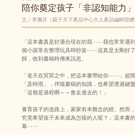
陪你奠定孩子「非認知能力
文／李佩芬（親子天下產品中心大人產品編輯部總
「這本書真是好適合現在的我⋯⋯我也常常遇
個小孩常在整理玩具時吵架⋯⋯這真是太剛好
師，收到書稿時傳來訊息。
「老天在冥冥之中，把這本書帶給你⋯⋯」超
「及時雨」，伴隨書稿的知識，也希望透過鍵
「這都是過程啊～～會走過去的！」
養育孩子的道路上，家家有本難念的經。然而
究竟希望孩子未來成為怎樣的人呢？」這本書
幕⋯⋯