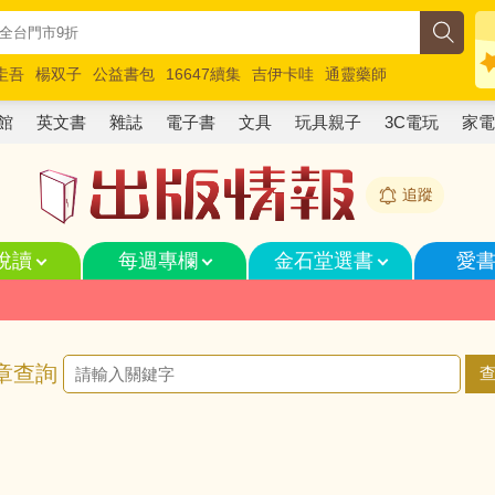
圭吾
楊双子
公益書包
16647續集
吉伊卡哇
通靈藥師
路邊攤新作
馬斯克
玩具總動員5
超慢跑
館
英文書
雜誌
電子書
文具
玩具親子
3C電玩
家
追蹤
悅讀
每週專欄
金石堂選書
愛
章查詢