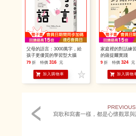
父母的語言：3000萬字，給
家庭裡的對話練
孩子更優質的學習型大腦
的薩提爾實踐
316
324
79
折
特價
元
9
折
特價
元
加入購物車
加入購物
PREVIOUS
寫歌和寫書一樣，都是心懷觀眾與