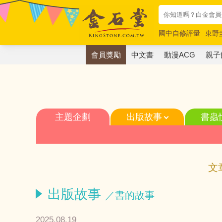
國中自修評量
東野
唯紅花綻放
奧德賽
會員獎勵
中文書
動漫ACG
親子
主題企劃
出版故事
書蟲
文
出版故事
／書的故事
2025.08.19