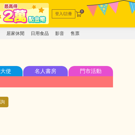
0
登入/註冊
電
居家休閒
日用食品
影音
售票
書大使
名人書房
門市活動