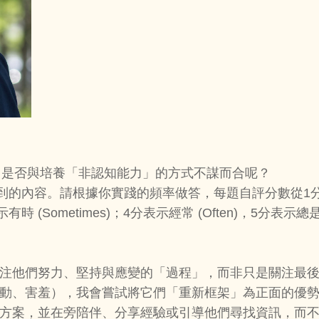
，是否與培養「非認知能力」的方式不謀而合呢？
到的內容。請根據你實踐的頻率做答，每題自評分數從1分
分表示有時 (Sometimes)；4分表示經常 (Often)，5分
關注他們努力、堅持與應變的「過程」，而非只是關注最
好動、害羞），我會嘗試將它們「重新框架」為正面的優
決方案，並在旁陪伴、分享經驗或引導他們尋找資訊，而